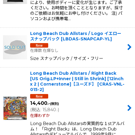
により、使用ボディーに変化が生じます。ご了承
ください。お時間を頂くこととなりますが、採寸
のご依頼はお気軽にお申し付けください。 注) パ
ソコンおよび携帯電…
Long Beach Dub Allstars / Logo イエロー
スナップバック
[
LBDAS-SNAPCAP-YL
]
在庫数 在庫なし
Size スナップバック / サイズ・フリー
Long Beach Dub Allstars / Right Back
[US Orig.LP+Inner | Still in Shrink] [12inch
x 2 | Cornerstone]【ユーズド】
[
CRAS-VNL-
015-2
]
14,400
.-
(税別)
(
税込
:
15,840
)
.-
在庫わずか
Long Beach Dub Allstarsの実質的な１stアルバ
ム！ 「Right Back」は、Long Beach Dub
Allstarsのデビューアルバムで、1999年9月に