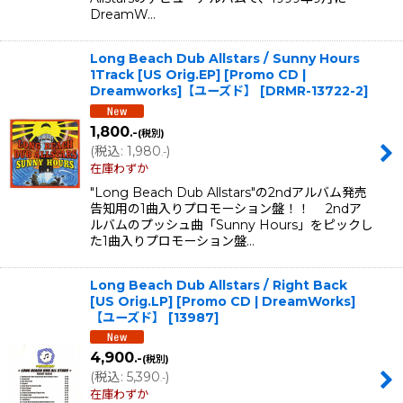
DreamW…
Long Beach Dub Allstars / Sunny Hours
1Track [US Orig.EP] [Promo CD |
Dreamworks]【ユーズド】
[
DRMR-13722-2
]
1,800
.-
(税別)
(
税込
:
1,980
)
.-
在庫わずか
"Long Beach Dub Allstars"の2ndアルバム発売
告知用の1曲入りプロモーション盤！！ 2ndア
ルバムのプッシュ曲「Sunny Hours」をピックし
た1曲入りプロモーション盤…
Long Beach Dub Allstars / Right Back
[US Orig.LP] [Promo CD | DreamWorks]
【ユーズド】
[
13987
]
4,900
.-
(税別)
(
税込
:
5,390
)
.-
在庫わずか