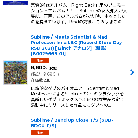
実質的1stアルバム「Right Back」用のプロモー
ション・アルバム！！ Sublimeの友人知人が大
集結。正直、このアルバムがでた時、ホッとした
のを覚えています。Bradの死後、このままこの…
Sublime / Meets Scientist & Mad
Professor: Inna LBC (Record Store Day
RSD 2021) [12inch アナログ]【新品】
[
B0029669-01
]
8,800
.-
(税別)
(
税込
:
9,680
)
.-
在庫数 2点
伝説的なダブのパイオニア、ScientistとMad
ProfessorによるSublimeの6つのクラシックを
真新しいダブリミックスへ！6400枚生産限定！
活動中にリリースした作品にもダブへの…
Sublime / Band Up Close T/S
[
SUB-
BDCU-T/S
]