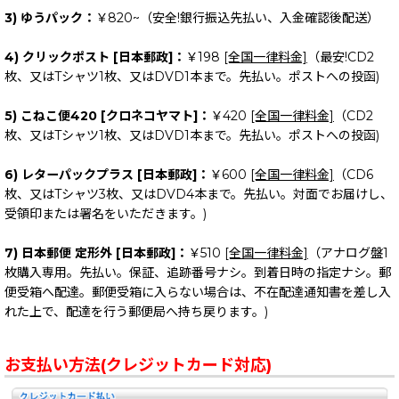
3) ゆうパック：
￥820~（安全!銀行振込先払い、入金確認後配送）
4) クリックポスト [日本郵政]：
￥198
[全国一律料金]
（最安!CD2
枚、又はTシャツ1枚、又はDVD1本まで。先払い。ポストへの投函)
5) こねこ便420 [クロネコヤマト]：
￥420
[全国一律料金]
（CD2
枚、又はTシャツ1枚、又はDVD1本まで。先払い。ポストへの投函)
6) レターパックプラス [日本郵政]：
￥600
[全国一律料金]
（CD6
枚、又はTシャツ3枚、又はDVD4本まで。先払い。対面でお届けし、
受領印または署名をいただきます。)
7) 日本郵便 定形外 [日本郵政]：
￥510
[全国一律料金]
（アナログ盤1
枚購入専用。先払い。保証、追跡番号ナシ。到着日時の指定ナシ。郵
便受箱へ配達。郵便受箱に入らない場合は、不在配達通知書を差し入
れた上で、配達を行う郵便局へ持ち戻ります。)
お支払い方法(クレジットカード対応)