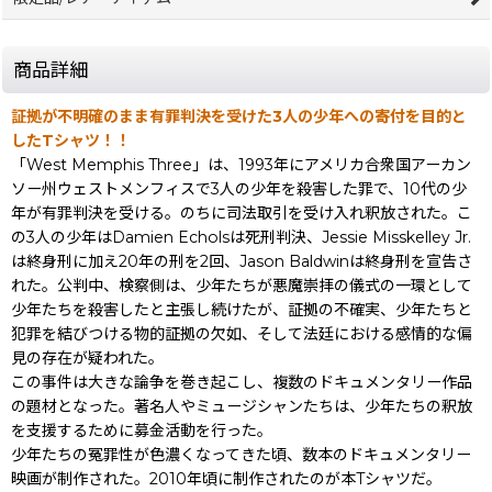
商品詳細
証拠が不明確のまま有罪判決を受けた3人の少年への寄付を目的と
したTシャツ！！
「West Memphis Three」は、1993年にアメリカ合衆国アーカン
ソー州ウェストメンフィスで3人の少年を殺害した罪で、10代の少
年が有罪判決を受ける。のちに司法取引を受け入れ釈放された。こ
の3人の少年はDamien Echolsは死刑判決、Jessie Misskelley Jr.
は終身刑に加え20年の刑を2回、Jason Baldwinは終身刑を宣告さ
れた。公判中、検察側は、少年たちが悪魔崇拝の儀式の一環として
少年たちを殺害したと主張し続けたが、証拠の不確実、少年たちと
犯罪を結びつける物的証拠の欠如、そして法廷における感情的な偏
見の存在が疑われた。
この事件は大きな論争を巻き起こし、複数のドキュメンタリー作品
の題材となった。著名人やミュージシャンたちは、少年たちの釈放
を支援するために募金活動を行った。
少年たちの冤罪性が色濃くなってきた頃、数本のドキュメンタリー
映画が制作された。2010年頃に制作されたのが本Tシャツだ。