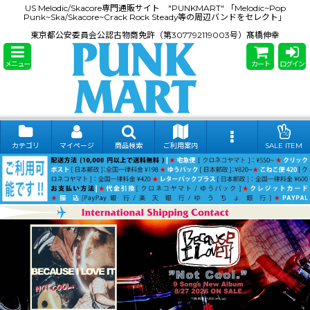
US Melodic/Skacore専門通販サイト "PUNKMART" 「Melodic~Pop
Punk~Ska/Skacore~Crack Rock Steady等の周辺バンドをセレクト」
東京都公安委員会公認古物商免許（第307792119003号）髙橋伸幸
メニュー
カート
ログイン
カテゴリ
マイページ
商品検索
ご利用案内
SALE ITEM