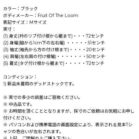
カラー：ブラック
ボディメーカー：Fruit Of The Loom
表記サイズ：Mサイズ
実寸：
(1) 身丈(衿のリブ付け根から裾まで)・・・72センチ
(2) 身幅(脇から1cm下の左右幅) ・・・・・51センチ
(3) 袖丈(袖先から方の付け根まで)・・・・20センチ
(4) 肩幅(左右肩の付け根幅)・・・・・・・50センチ
(5) 着丈(タグ付け根から裾まで)・・・・・72センチ
コンディション：
1) 新品未着用のデッドストックです。
※ 実寸の多少の誤差はご容赦ください。
※ 中古品です。
※ お時間を頂くこととなりますが、採寸のご依頼はお気軽にお申し
付けください。
※ パソコンおよび携帯電話の画面設定により、表示される見本Tシ
ャツの色合いが左右されます。
※ 上記、ご理解の上ご購入下さい。