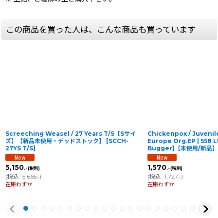
この商品を買った人は、こんな商品も買っています
Screeching Weasel / 27 Years T/S【Sサイ
Chickenpox / Juvenil
ズ】【新品未使用・デッドストック】
[
SCCH-
Europe Org.EP | 558 L
27YS T/S
]
Bugger]【未使用/新品】
5,150
1,570
.-
.-
(税別)
(税別)
(
税込
:
5,665
)
(
税込
:
1,727
)
.-
.-
在庫わずか
在庫わずか