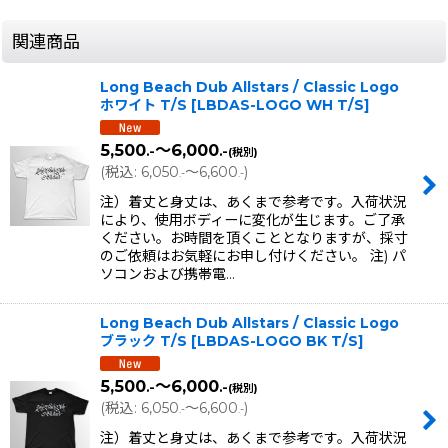
関連商品
Long Beach Dub Allstars / Classic Logo
ホワイト T/S
[
LBDAS-LOGO WH T/S
]
5,500
～6,000
.-
.-
(税別)
(
税込
:
6,050
～6,600
)
.-
.-
注）着丈と身丈は、あくまで参考です。入荷状況
により、使用ボディーに変化が生じます。ご了承
ください。お時間を頂くこととなりますが、採寸
のご依頼はお気軽にお申し付けください。 注) パ
ソコンおよび携帯電…
Long Beach Dub Allstars / Classic Logo
ブラック T/S
[
LBDAS-LOGO BK T/S
]
5,500
～6,000
.-
.-
(税別)
(
税込
:
6,050
～6,600
)
.-
.-
注）着丈と身丈は、あくまで参考です。入荷状況