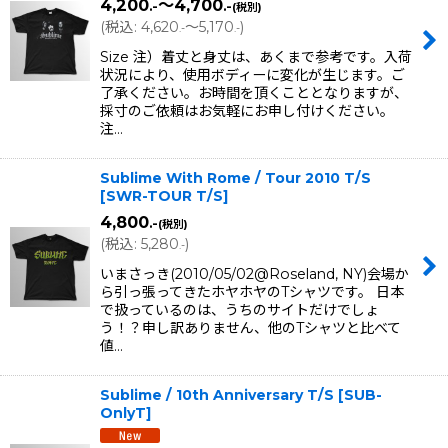
4,200
～4,700
.-
.-
(税別)
(
税込
:
4,620
～5,170
)
.-
.-
Size 注）着丈と身丈は、あくまで参考です。入荷
状況により、使用ボディーに変化が生じます。ご
了承ください。お時間を頂くこととなりますが、
採寸のご依頼はお気軽にお申し付けください。
注…
Sublime With Rome / Tour 2010 T/S
[
SWR-TOUR T/S
]
4,800
.-
(税別)
(
税込
:
5,280
)
.-
いまさっき(2010/05/02@Roseland, NY)会場か
ら引っ張ってきたホヤホヤのTシャツです。 日本
で扱っているのは、うちのサイトだけでしょ
う！？申し訳ありません、他のTシャツと比べて
値…
Sublime / 10th Anniversary T/S
[
SUB-
OnlyT
]