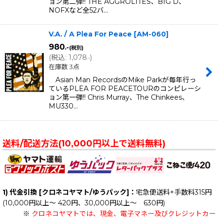
ョン第二弾!! THE AGGROLITES、BIG D、
NOFXなど全52バ…
V.A. / A Plea For Peace
[
AM-060
]
980
.-
(税別)
(
税込
:
1,078
)
.-
在庫数 3点
Asian Man RecordsのMike Parkが毎年行っ
ているPLEA FOR PEACETOURのコンピレーシ
ョン第一弾!! Chris Murray、The Chinkees、
MU330…
送料/配送方法(10,000円以上で送料無料)
1) 代金引換 [クロネコヤマト/ゆうパック]：
宅急便送料+手数料315円
(10,000円以上～ 420円、30,000円以上～ 630円)
※
クロネコヤマトでは、現金、電子マネー及びクレジットカー