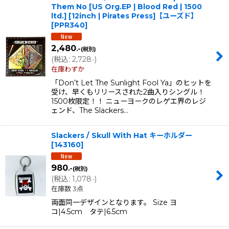
Them No [US Org.EP | Blood Red | 1500
ltd.] [12inch | Pirates Press]【ユーズド】
[
PPR340
]
2,480
.-
(税別)
(
税込
:
2,728
)
.-
在庫わずか
「Don’t Let The Sunlight Fool Ya」のヒットを
受け、早くもリリースされた2曲入りシングル！
1500枚限定！！ ニューヨークのレゲエ界のレジ
ェンド、The Slackers…
Slackers / Skull With Hat キーホルダー
[
143160
]
980
.-
(税別)
(
税込
:
1,078
)
.-
在庫数 3点
両面同一デザインとなります。 Size ヨ
コ|4.5cm タテ|6.5cm