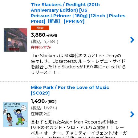
The Slackers / Redlight (20th
Anniversary Edition) [US
Reissue.LP+Inner | 180g] [12inch | Pirates
Press]【新品】
[
PPR167
]
3,880
.-
(税別)
(
税込
:
4,268
)
.-
在庫わずか
The Slackers は 60年代のスカとLee Perryの
生々しさ、Upsettersのルーツ・レゲエ・サイド
を融合したThe Slackersが1997年にHellcatから
リリース！！ …
Mike Park / For the Love of Music
[
SC029
]
1,490
.-
(税別)
(
税込
:
1,639
)
.-
在庫数 2点
言わずと知れたAsian Man RecordsのMike
Parkのセカンド・ソロ・アルバム登場！！ レー
ベル・オーナー、チャリティーイヴェント/オーガ