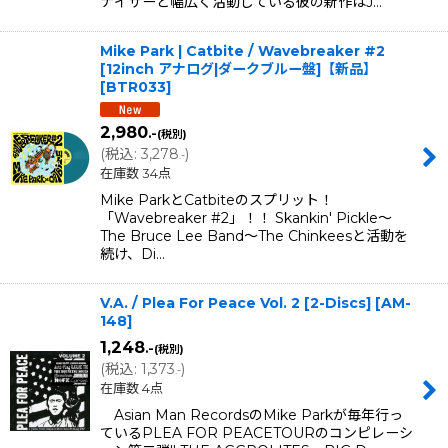
ナイザーと幅広く活動している彼の新作はJ…
Mike Park | Catbite / Wavebreaker #2
[12inch アナログ|ダークブルー盤]【新品】
[
BTR033
]
2,980
.-
(税別)
(
税込
:
3,278
)
.-
在庫数 34点
Mike ParkとCatbiteのスプリット！
「Wavebreaker #2」！！ Skankin' Pickle〜
The Bruce Lee Band〜The Chinkeesと活動を
続け、Di…
V.A. / Plea For Peace Vol. 2 [2-Discs]
[
AM-
148
]
1,248
.-
(税別)
(
税込
:
1,373
)
.-
在庫数 4点
Asian Man RecordsのMike Parkが毎年行っ
ているPLEA FOR PEACETOURのコンピレーシ