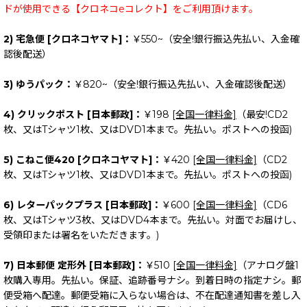
ドが使用できる【クロネコeコレクト】をご利用頂けます。
2) 宅急便 [クロネコヤマト]：
￥550~（安全!銀行振込先払い、入金確
認後配送）
3) ゆうパック：
￥820~（安全!銀行振込先払い、入金確認後配送）
4) クリックポスト [日本郵政]：
￥198
[全国一律料金]
（最安!CD2
枚、又はTシャツ1枚、又はDVD1本まで。先払い。ポストへの投函)
5) こねこ便420 [クロネコヤマト]：
￥420
[全国一律料金]
（CD2
枚、又はTシャツ1枚、又はDVD1本まで。先払い。ポストへの投函)
6) レターパックプラス [日本郵政]：
￥600
[全国一律料金]
（CD6
枚、又はTシャツ3枚、又はDVD4本まで。先払い。対面でお届けし、
受領印または署名をいただきます。)
7) 日本郵便 定形外 [日本郵政]：
￥510
[全国一律料金]
（アナログ盤1
枚購入専用。先払い。保証、追跡番号ナシ。到着日時の指定ナシ。郵
便受箱へ配達。郵便受箱に入らない場合は、不在配達通知書を差し入