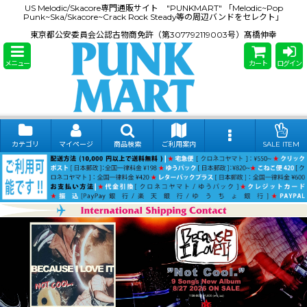
US Melodic/Skacore専門通販サイト "PUNKMART" 「Melodic~Pop
Punk~Ska/Skacore~Crack Rock Steady等の周辺バンドをセレクト」
東京都公安委員会公認古物商免許（第307792119003号）髙橋伸幸
メニュー
カート
ログイン
カテゴリ
マイページ
商品検索
ご利用案内
SALE ITEM