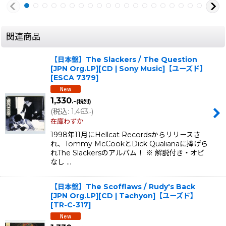
関連商品
【日本盤】The Slackers / The Question
[JPN Org.LP][CD | Sony Music]【ユーズド】
[
ESCA 7379
]
1,330
.-
(税別)
(
税込
:
1,463
)
.-
在庫わずか
1998年11月にHellcat Recordsからリリースさ
れ、Tommy McCookとDick Qualianaに捧げら
れThe Slackersのアルバム！ ※ 解説付き・オビ
なし …
【日本盤】The Scofflaws / Rudy's Back
[JPN Org.LP][CD | Tachyon]【ユーズド】
[
TR-C-317
]