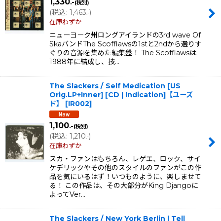
1,330
.-
(税別)
(
税込
:
1,463
)
.-
在庫わずか
ニューヨーク州ロングアイランドの3rd wave Of
SkaバンドThe Scofflawsの1stと2ndから選りす
ぐりの音源を集めた編集盤！ The Scofflawsは
1988年に結成し、技…
The Slackers / Self Medication [US
Orig.LP+Inner] [CD | Indication]【ユーズ
ド】
[
IR002
]
1,100
.-
(税別)
(
税込
:
1,210
)
.-
在庫わずか
スカ・ファンはもちろん、レゲエ、ロック、サイ
ケデリックやその他のスタイルのファンがこの作
品を気にいるはず！いつものように、楽しませて
る！ この作品は、その大部分がKing Djangoに
よってVer…
The Slackers / New York Berlin | Tell