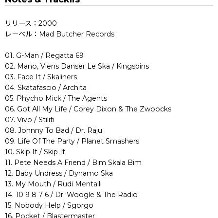
リリース：2000
レーベル：Mad Butcher Records
01. G-Man / Regatta 69
02. Mano, Viens Danser Le Ska / Kingspins
03. Face It / Skaliners
04. Skatafascio / Archita
05. Phycho Mick / The Agents
06. Got All My Life / Corey Dixon & The Zwoocks
07. Vivo / Stiliti
08. Johnny To Bad / Dr. Raju
09. Life Of The Party / Planet Smashers
10. Skip It / Skip It
11. Pete Needs A Friend / Bim Skala Bim
12. Baby Undress / Dynamo Ska
13. My Mouth / Rudi Mentalli
14. 10 9 8 7 6 / Dr. Woogle & The Radio
15. Nobody Help / Sgorgo
16. Pocket / Blastermaster