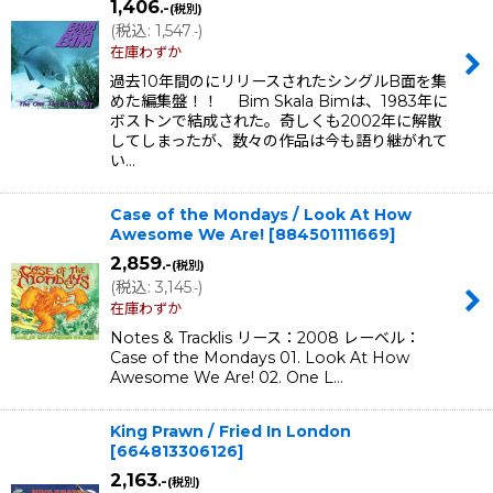
1,406
.-
(税別)
(
税込
:
1,547
)
.-
在庫わずか
過去10年間のにリリースされたシングルB面を集
めた編集盤！！ Bim Skala Bimは、1983年に
ボストンで結成された。奇しくも2002年に解散
してしまったが、数々の作品は今も語り継がれて
い…
Case of the Mondays / Look At How
Awesome We Are!
[
884501111669
]
2,859
.-
(税別)
(
税込
:
3,145
)
.-
在庫わずか
Notes & Tracklis リース：2008 レーベル：
Case of the Mondays 01. Look At How
Awesome We Are! 02. One L…
King Prawn / Fried In London
[
664813306126
]
2,163
.-
(税別)