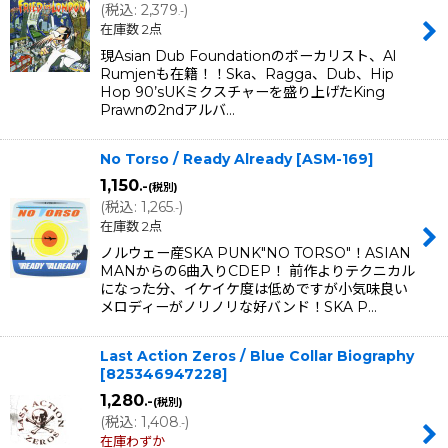
(
税込
:
2,379
)
.-
在庫数 2点
現Asian Dub Foundationのボーカリスト、Al
Rumjenも在籍！！Ska、Ragga、Dub、Hip
Hop 90’sUKミクスチャーを盛り上げたKing
Prawnの2ndアルバ…
No Torso / Ready Already
[
ASM-169
]
1,150
.-
(税別)
(
税込
:
1,265
)
.-
在庫数 2点
ノルウェー産SKA PUNK"NO TORSO"！ASIAN
MANからの6曲入りCDEP！ 前作よりテクニカル
になった分、イケイケ度は低めですが小気味良い
メロディーがノリノリな好バンド！SKA P…
Last Action Zeros / Blue Collar Biography
[
825346947228
]
1,280
.-
(税別)
(
税込
:
1,408
)
.-
在庫わずか