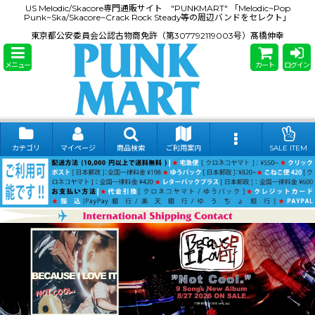
US Melodic/Skacore専門通販サイト "PUNKMART" 「Melodic~Pop
Punk~Ska/Skacore~Crack Rock Steady等の周辺バンドをセレクト」
東京都公安委員会公認古物商免許（第307792119003号）髙橋伸幸
メニュー
カート
ログイン
カテゴリ
マイページ
商品検索
ご利用案内
SALE ITEM