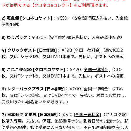
ドが使用できる【クロネコeコレクト】をご利用頂けます。
2) 宅急便 [クロネコヤマト]：
￥550~（安全!銀行振込先払い、入金確
認後配送）
3) ゆうパック：
￥820~（安全!銀行振込先払い、入金確認後配送）
4) クリックポスト [日本郵政]：
￥198
[全国一律料金]
（最安!CD2
枚、又はTシャツ1枚、又はDVD1本まで。先払い。ポストへの投函)
5) こねこ便420 [クロネコヤマト]：
￥420
[全国一律料金]
（CD2
枚、又はTシャツ1枚、又はDVD1本まで。先払い。ポストへの投函)
6) レターパックプラス [日本郵政]：
￥600
[全国一律料金]
（CD6
枚、又はTシャツ3枚、又はDVD4本まで。先払い。対面でお届けし、
受領印または署名をいただきます。)
7) 日本郵便 定形外 [日本郵政]：
￥510
[全国一律料金]
（アナログ盤1
枚購入専用。先払い。保証、追跡番号ナシ。到着日時の指定ナシ。郵
便受箱へ配達。郵便受箱に入らない場合は、不在配達通知書を差し入