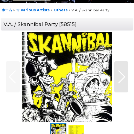
ホーム
>
☆ Various Artists
>
Others
>
V.A. / Skannibal Party
V.A. / Skannibal Party
[
58515
]