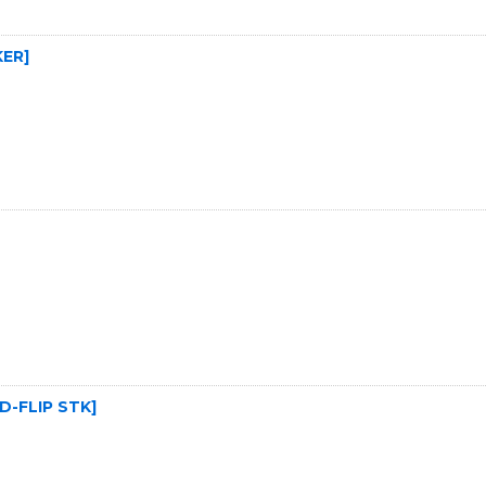
KER
]
D-FLIP STK
]