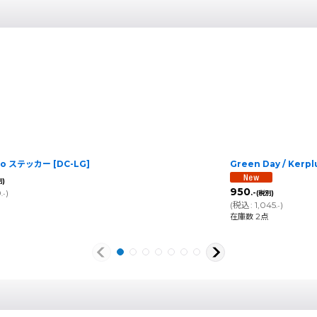
ogo ステッカー
[
DC-LG
]
Green Day / Ker
別)
950
0
)
.-
(税別)
.-
(
税込
:
1,045
)
.-
在庫数 2点