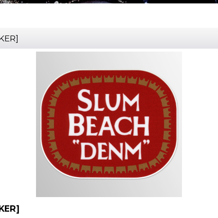
KER
]
KER
]