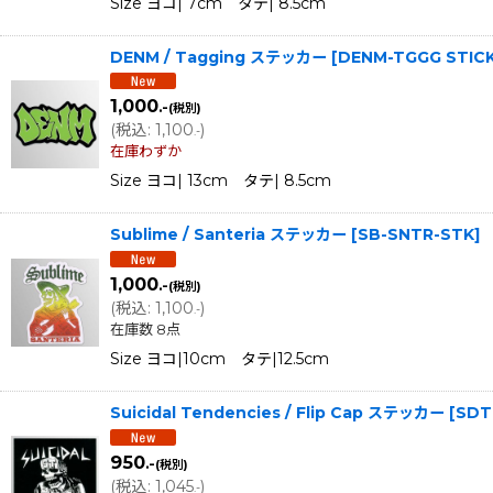
Size ヨコ| 7cm タテ| 8.5cm
DENM / Tagging ステッカー
[
DENM-TGGG STIC
1,000
.-
(税別)
(
税込
:
1,100
)
.-
在庫わずか
Size ヨコ| 13cm タテ| 8.5cm
Sublime / Santeria ステッカー
[
SB-SNTR-STK
]
1,000
.-
(税別)
(
税込
:
1,100
)
.-
在庫数 8点
Size ヨコ|10cm タテ|12.5cm
Suicidal Tendencies / Flip Cap ステッカー
[
SDT
950
.-
(税別)
(
税込
:
1,045
)
.-