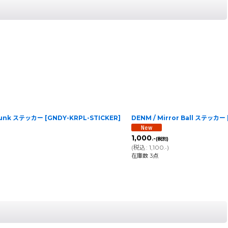
plunk ステッカー
[
GNDY-KRPL-STICKER
]
DENM / Mirror Ball ステッカー
1,000
.-
(税別)
(
税込
:
1,100
)
.-
在庫数 3点