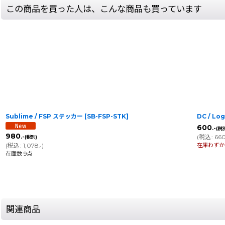
この商品を買った人は、こんな商品も買っています
Sublime / FSP ステッカー
[
SB-FSP-STK
]
DC / L
600
.-
(税
980
(
税込
:
66
.-
(税別)
在庫わずか
(
税込
:
1,078
)
.-
在庫数 9点
関連商品