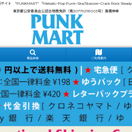
門通販サイト "PUNKMART" 「Melodic~Pop Punk~Ska/Skacore~Crack Rock
東京都公安委員会公認古物商免許（第307792119003号）髙橋伸幸
商品検索
ご利用案内