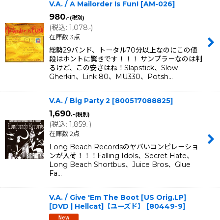
V.A. / A Mailorder Is Fun!
[
AM-026
]
980
.-
(税別)
(
税込
:
1,078
)
.-
在庫数 3点
総勢29バンド、トータル70分以上なのにこの値
段はホントに驚きです！！！ サンプラーなのは判
るけど、この安さはね！Slapstick、Slow
Gherkin、Link 80、MU330、Potsh…
V.A. / Big Party 2
[
800517088825
]
1,690
.-
(税別)
(
税込
:
1,859
)
.-
在庫数 2点
Long Beach Recordsのヤバいコンピレーショ
ンが入荷！！！Falling Idols、Secret Hate、
Long Beach Shortbus、Juice Bros、Glue
Fa…
V.A. / Give 'Em The Boot [US Orig.LP]
[DVD | Hellcat]【ユーズド】
[
80449-9
]