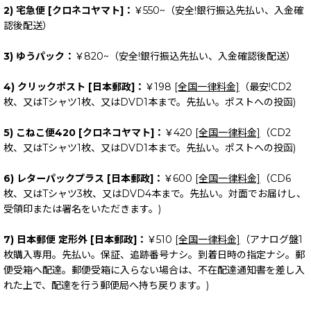
2) 宅急便 [クロネコヤマト]：
￥550~（安全!銀行振込先払い、入金確
認後配送）
3) ゆうパック：
￥820~（安全!銀行振込先払い、入金確認後配送）
4) クリックポスト [日本郵政]：
￥198
[全国一律料金]
（最安!CD2
枚、又はTシャツ1枚、又はDVD1本まで。先払い。ポストへの投函)
5) こねこ便420 [クロネコヤマト]：
￥420
[全国一律料金]
（CD2
枚、又はTシャツ1枚、又はDVD1本まで。先払い。ポストへの投函)
6) レターパックプラス [日本郵政]：
￥600
[全国一律料金]
（CD6
枚、又はTシャツ3枚、又はDVD4本まで。先払い。対面でお届けし、
受領印または署名をいただきます。)
7) 日本郵便 定形外 [日本郵政]：
￥510
[全国一律料金]
（アナログ盤1
枚購入専用。先払い。保証、追跡番号ナシ。到着日時の指定ナシ。郵
便受箱へ配達。郵便受箱に入らない場合は、不在配達通知書を差し入
れた上で、配達を行う郵便局へ持ち戻ります。)