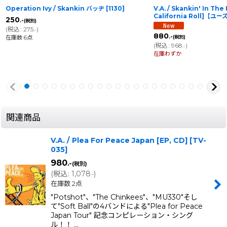
Operation Ivy / Skankin バッヂ
[
1130
]
V.A. / Skankin' In The 
California Roll]【ユ
250
.-
(税別)
(
税込
:
275
)
.-
880
.-
在庫数 6点
(税別)
(
税込
:
968
)
.-
在庫わずか
関連商品
V.A. / Plea For Peace Japan [EP, CD]
[
TV-
035
]
980
.-
(税別)
(
税込
:
1,078
)
.-
在庫数 2点
"Potshot"、"The Chinkees"、"MU330"そし
て"Soft Ball"の4バンドによる"Plea for Peace
Japan Tour" 記念コンピレーション・シング
ル！！ …