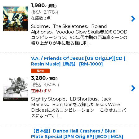
1,980
.-
(税別)
(
税込
:
2,178
)
.-
在庫数 3点
Sublime、The Skeletones、Roland
Alphonso、Voodoo Glow Skulls参加のGOOD
コンピレーション。90年代中期の西海岸シーンの
盛り上がりが手に取る様に判…
V.A. / Friends Of Jesus [US Orig.LP][CD |
Resin Music]【新品】
[
RM-1000
]
3,280
.-
(税別)
(
税込
:
3,608
)
.-
在庫わずか
Slightly Stoopid、LB Shortbus、Jack
Maness、Burn Unitを収録したJesus Wore
Dickiesによるコンピレーション このオムニバ
スによって、L…
【日本盤】Dance Hall Crashers / Blue
Plate Special [JPN Orig.EP] [ECD | MCA]