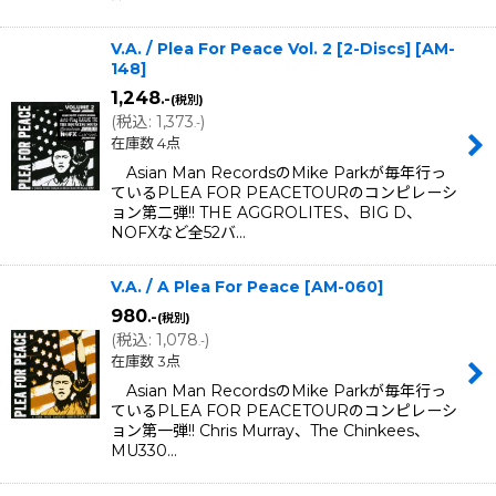
V.A. / Plea For Peace Vol. 2 [2-Discs]
[
AM-
148
]
1,248
.-
(税別)
(
税込
:
1,373
)
.-
在庫数 4点
Asian Man RecordsのMike Parkが毎年行っ
ているPLEA FOR PEACETOURのコンピレーシ
ョン第二弾!! THE AGGROLITES、BIG D、
NOFXなど全52バ…
V.A. / A Plea For Peace
[
AM-060
]
980
.-
(税別)
(
税込
:
1,078
)
.-
在庫数 3点
Asian Man RecordsのMike Parkが毎年行っ
ているPLEA FOR PEACETOURのコンピレーシ
ョン第一弾!! Chris Murray、The Chinkees、
MU330…