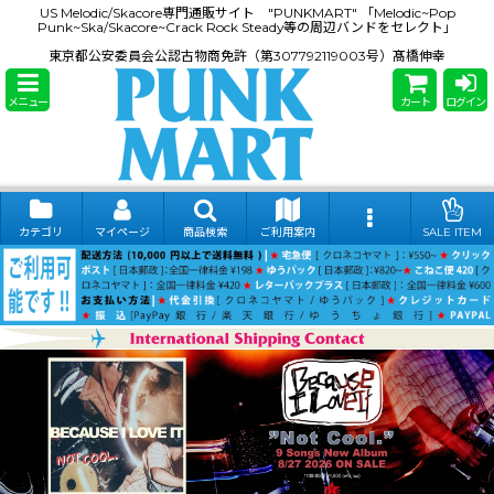
US Melodic/Skacore専門通販サイト "PUNKMART" 「Melodic~Pop
Punk~Ska/Skacore~Crack Rock Steady等の周辺バンドをセレクト」
東京都公安委員会公認古物商免許（第307792119003号）髙橋伸幸
メニュー
カート
ログイン
カテゴリ
マイページ
商品検索
ご利用案内
SALE ITEM