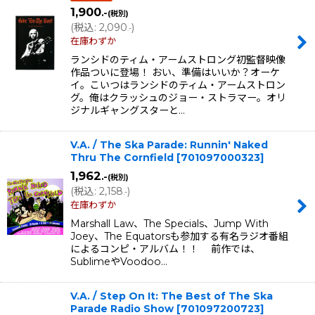
1,900
.-
(税別)
(
税込
:
2,090
)
.-
在庫わずか
ランシドのティム・アームストロング初監督映像
作品ついに登場！ おい、準備はいいか？オーケ
イ。こいつはランシドのティム・アームストロン
グ。俺はクラッシュのジョー・ストラマー。オリ
ジナルギャングスターと…
V.A. / The Ska Parade: Runnin' Naked
Thru The Cornfield
[
701097000323
]
1,962
.-
(税別)
(
税込
:
2,158
)
.-
在庫わずか
Marshall Law、The Specials、Jump With
Joey、The Equatorsも参加する有名ラジオ番組
によるコンピ・アルバム！！ 前作では、
SublimeやVoodoo…
V.A. / Step On It: The Best of The Ska
Parade Radio Show
[
701097200723
]