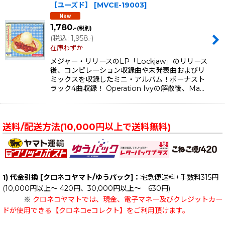
【ユーズド】
[
MVCE-19003
]
1,780
.-
(税別)
(
税込
:
1,958
)
.-
在庫わずか
メジャー・リリースのLP「Lockjaw」のリリース
後、コンピレーション収録曲や未発表曲およびリ
ミックスを収録したミニ・アルバム！ボーナスト
ラック4曲収録！ Operation Ivyの解散後、Ma…
送料/配送方法(10,000円以上で送料無料)
1) 代金引換 [クロネコヤマト/ゆうパック]：
宅急便送料+手数料315円
(10,000円以上～ 420円、30,000円以上～ 630円)
※
クロネコヤマトでは、現金、電子マネー及びクレジットカー
ドが使用できる【クロネコeコレクト】をご利用頂けます。