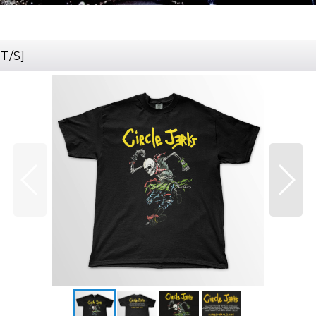
T/S
]