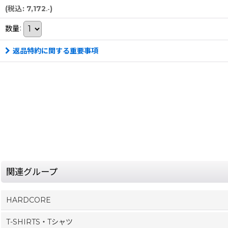
(
税込
:
7,172
)
.-
数量
:
返品特約に関する重要事項
関連グループ
HARDCORE
T-SHIRTS・Tシャツ