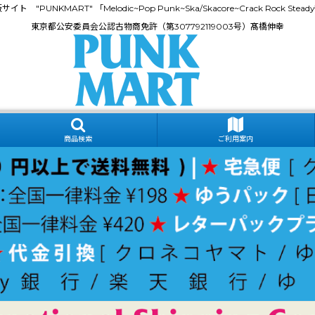
門通販サイト "PUNKMART" 「Melodic~Pop Punk~Ska/Skacore~Crack Rock
東京都公安委員会公認古物商免許（第307792119003号）髙橋伸幸
商品検索
ご利用案内