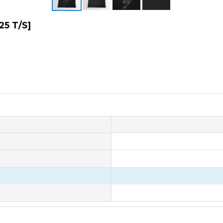
25 T/S
]