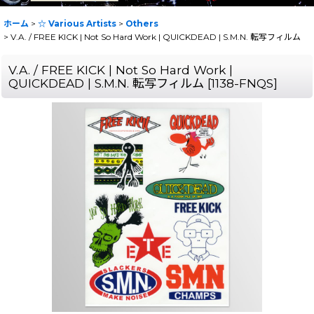
ホーム
>
☆ Various Artists
>
Others
>
V.A. / FREE KICK | Not So Hard Work | QUICKDEAD | S.M.N. 転写フィルム
V.A. / FREE KICK | Not So Hard Work |
QUICKDEAD | S.M.N. 転写フィルム
[
1138-FNQS
]