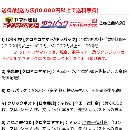
送料/配送方法(10,000円以上で送料無料)
1) 代金引換 [クロネコヤマト/ゆうパック]：
宅急便送料+手数料315円
(10,000円以上～ 420円、30,000円以上～ 630円)
※
クロネコヤマトでは、現金、電子マネー及びクレジットカー
ドが使用できる【クロネコeコレクト】をご利用頂けます。
2) 宅急便 [クロネコヤマト]：
￥550~（安全!銀行振込先払い、入金確
認後配送）
3) ゆうパック：
￥820~（安全!銀行振込先払い、入金確認後配送）
4) クリックポスト [日本郵政]：
￥198
[全国一律料金]
（最安!CD2
枚、又はTシャツ1枚、又はDVD1本まで。先払い。ポストへの投函)
5) こねこ便420 [クロネコヤマト]：
￥420
[全国一律料金]
（CD2
枚、又はTシャツ1枚、又はDVD1本まで。先払い。ポストへの投函)