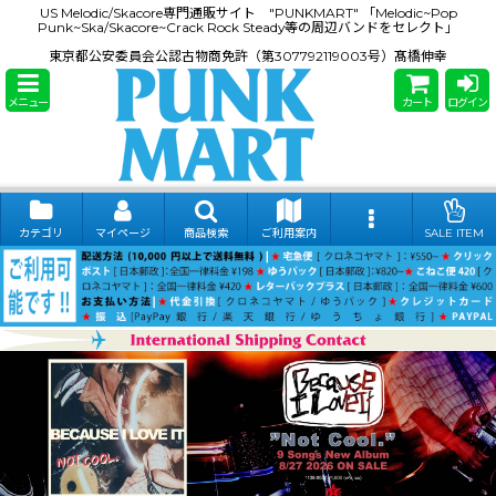
US Melodic/Skacore専門通販サイト "PUNKMART" 「Melodic~Pop
Punk~Ska/Skacore~Crack Rock Steady等の周辺バンドをセレクト」
東京都公安委員会公認古物商免許（第307792119003号）髙橋伸幸
メニュー
カート
ログイン
カテゴリ
マイページ
商品検索
ご利用案内
SALE ITEM