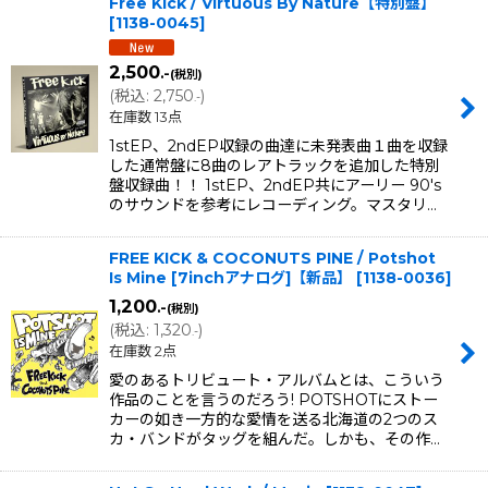
Free Kick / Virtuous By Nature【特別盤】
[
1138-0045
]
2,500
.-
(税別)
(
税込
:
2,750
)
.-
在庫数 13点
1stEP、2ndEP収録の曲達に未発表曲１曲を収録
した通常盤に8曲のレアトラックを追加した特別
盤収録曲！！ 1stEP、2ndEP共にアーリー 90's
のサウンドを参考にレコーディング。マスタリ…
FREE KICK & COCONUTS PINE / Potshot
Is Mine [7inchアナログ]【新品】
[
1138-0036
]
1,200
.-
(税別)
(
税込
:
1,320
)
.-
在庫数 2点
愛のあるトリビュート・アルバムとは、こういう
作品のことを言うのだろう! POTSHOTにストー
カーの如き一方的な愛情を送る北海道の2つのス
カ・バンドがタッグを組んだ。しかも、その作…