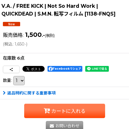
V.A. / FREE KICK | Not So Hard Work |
QUICKDEAD | S.M.N. 転写フィルム
[
1138-FNQS
]
1,500
販売価格
:
.-
(税別)
(
税込
:
1,650
)
.-
在庫数 6点
Facebookでシェア
数量
:
返品特約に関する重要事項
カートに入れる
お問い合わせ