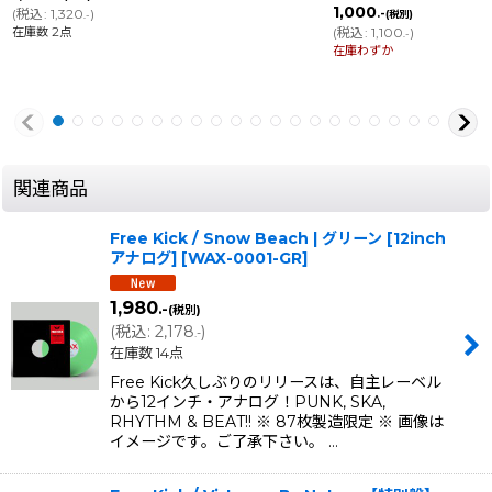
1,000
(
税込
:
1,320
)
.-
(税別)
.-
在庫数 2点
(
税込
:
1,100
)
.-
在庫わずか
関連商品
Free Kick / Snow Beach | グリーン [12inch
アナログ]
[
WAX-0001-GR
]
1,980
.-
(税別)
(
税込
:
2,178
)
.-
在庫数 14点
Free Kick久しぶりのリリースは、自主レーベル
から12インチ・アナログ！PUNK, SKA,
RHYTHM & BEAT!! ※ 87枚製造限定 ※ 画像は
イメージです。ご了承下さい。 …