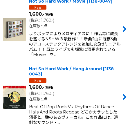
Not So Hard Work / Movie
[
1138-0047
]
1,600
.-
(税別)
(
税込
:
1,760
)
.-
在庫数 9点
よりポップによりメロディアスに！作品毎に成長
を遂げるNSHWの最新作！！新曲3曲に既存3曲
のアコーステックアレンジを追加した3rdミニアル
バム！！ 既にライブでも頻繁に演奏されている
「Movie」を…
Not So Hard Work / Hang Around
[
1138-
0043
]
1,600
.-
(税別)
(
税込
:
1,760
)
.-
在庫数 9点
Beat Of Pop Punk Vs. Rhythms Of Dance
Halls And Roots Reggae どこかカラッとした
演奏と、艶のあるヴォーカル。この作品には、過
剰なサウンド・…