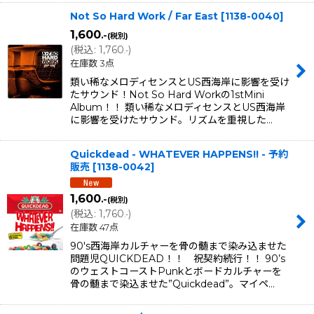
Not So Hard Work / Far East
[
1138-0040
]
1,600
.-
(税別)
(
税込
:
1,760
)
.-
在庫数 3点
類い稀なメロディセンスとUS西海岸に影響を受け
たサウンド！Not So Hard Workの1stMini
Album！！ 類い稀なメロディセンスとUS西海岸
に影響を受けたサウンド。リズムを重視した…
Quickdead - WHATEVER HAPPENS!! - 予約
販売
[
1138-0042
]
1,600
.-
(税別)
(
税込
:
1,760
)
.-
在庫数 47点
90's西海岸カルチャーを骨の髄まで染み込ませた
問題児QUICKDEAD！！ 祝契約続行！！ 90’s
のウェストコーストPunkとボードカルチャーを
骨の髄まで染込ませた”Quickdead”。マイペ…