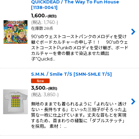
QUICKDEAD / The Way To Fun House
[
1138-0041
]
1,600
.-
(税別)
(
税込
:
1,760
)
.-
在庫数 28点
90’sのウェストコーストパンクのメロディを受け
継ぐボードカルチャーの申し子！！ 90'sのウェ
ストコーストPunkのメロディを受け継ぎ、ボード
カルチャーを骨の髄まで染込ませた嫡出
子”Quickd…
S.M.N. / Smile T/S
[
SMN-SMLE T/S
]
3,500
.-
(税別)
(
税込
:
3,850
)
.-
無地のままでも着られるように「よれない・透け
ない・長持ちする」といった三拍子がそろった上
質な一枚に仕上げています。丈夫な首もとを実現
するため、首まわりの縫製に「ダブルステッチ」
を採用。 素材： …