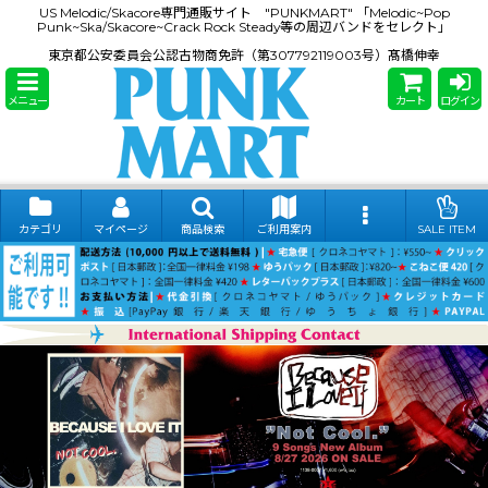
US Melodic/Skacore専門通販サイト "PUNKMART" 「Melodic~Pop
Punk~Ska/Skacore~Crack Rock Steady等の周辺バンドをセレクト」
東京都公安委員会公認古物商免許（第307792119003号）髙橋伸幸
メニュー
カート
ログイン
カテゴリ
マイページ
商品検索
ご利用案内
SALE ITEM