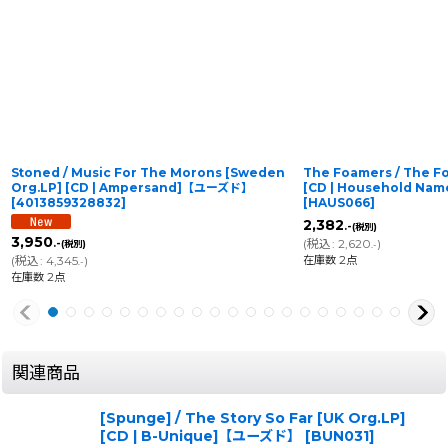
Stoned / Music For The Morons [Sweden
The Foamers / The F
Org.LP] [CD | Ampersand]【ユーズド】
[CD | Household N
[
4013859328832
]
[
HAUS066
]
2,382
.-
(税別)
3,950
(
税込
:
2,620
)
.-
(税別)
.-
在庫数 2点
(
税込
:
4,345
)
.-
在庫数 2点
関連商品
[Spunge] / The Story So Far [UK Org.LP]
[CD | B-Unique]【ユーズド】
[
BUN031
]