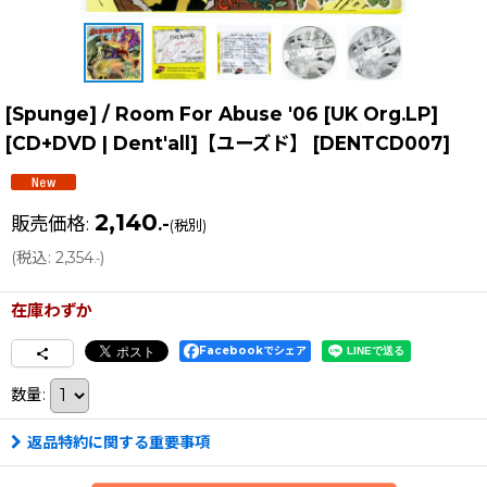
[Spunge] / Room For Abuse '06 [UK Org.LP]
[CD+DVD | Dent'all]【ユーズド】
[
DENTCD007
]
2,140
販売価格
:
.-
(税別)
(
税込
:
2,354
)
.-
在庫わずか
Facebookでシェア
数量
:
返品特約に関する重要事項