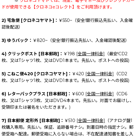
※
クロネコヤマトでは、現金、電子マネー及びクレジットカー
ドが使用できる【クロネコeコレクト】をご利用頂けます。
2) 宅急便 [クロネコヤマト]：
￥550~（安全!銀行振込先払い、入金確
認後配送）
3) ゆうパック：
￥820~（安全!銀行振込先払い、入金確認後配送）
4) クリックポスト [日本郵政]：
￥198
[全国一律料金]
（最安!CD2
枚、又はTシャツ1枚、又はDVD1本まで。先払い。ポストへの投函)
5) こねこ便420 [クロネコヤマト]：
￥420
[全国一律料金]
（CD2
枚、又はTシャツ1枚、又はDVD1本まで。先払い。ポストへの投函)
6) レターパックプラス [日本郵政]：
￥600
[全国一律料金]
（CD6
枚、又はTシャツ3枚、又はDVD4本まで。先払い。対面でお届けし、
受領印または署名をいただきます。)
7) 日本郵便 定形外 [日本郵政]：
￥510
[全国一律料金]
（アナログ盤1
枚購入専用。先払い。保証、追跡番号ナシ。到着日時の指定ナシ。郵
便受箱へ配達。郵便受箱に入らない場合は、不在配達通知書を差し入