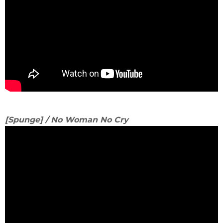
[Spunge] / No Woman No Cry