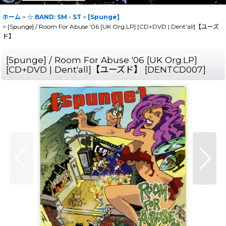
ホーム
>
☆ BAND: SM - ST
>
[Spunge]
>
[Spunge] / Room For Abuse '06 [UK Org.LP] [CD+DVD | Dent'all]【ユーズ
ド】
[Spunge] / Room For Abuse '06 [UK Org.LP]
[CD+DVD | Dent'all]【ユーズド】
[
DENTCD007
]