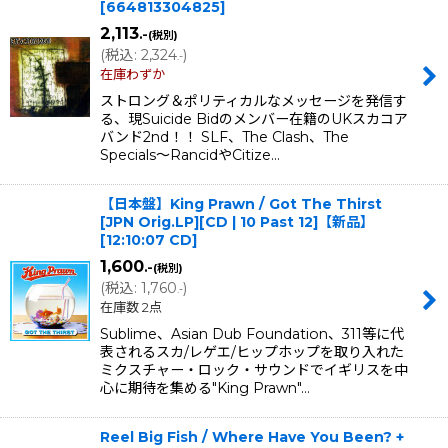
[
664813304825
]
2,113
.-
(税別)
(
税込
:
2,324
)
.-
在庫わずか
ストロング＆ポリティカルなメッセージを発信す
る、現Suicide Bidのメンバー在籍のUKスカコア
バンド2nd！！ SLF、The Clash、The
Specials〜RancidやCitize…
【日本盤】King Prawn / Got The Thirst
[JPN Orig.LP][CD | 10 Past 12]【新品】
[
12:10:07 CD
]
1,600
.-
(税別)
(
税込
:
1,760
)
.-
在庫数 2点
Sublime、Asian Dub Foundation、311等に代
表されるスカ/レゲエ/ヒップホップを取り入れた
ミクスチャー・ロック・サウンドでイギリスを中
心に期待を集める"King Prawn"…
Reel Big Fish / Where Have You Been? +