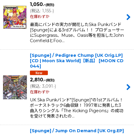
1,050
.-
(税別)
(
税込
:
1,155
)
.-
在庫わずか
最高にバンドの実力が開花したSka Punkバンド
[Spunge]による3rdアルバム！！ プロデューサー
にSupergrass、Muse、Oasis等を担当したJohn
CornfieldとFoo…
[Spunge] / Pedigree Chump [UK Orig.LP]
[CD | Moon Ska World]【新品】
[
MOON CD
044
]
2,810
.-
(税別)
(
税込
:
3,091
)
.-
在庫わずか
UK Ska Punkバンド"[Spunge]"の1stアルバム！
ボーナストラック6曲収録！ 1997年に発表した3
曲入りシングル「The Kicking Pigeons」の成功
を受けて発表されたの…
[Spunge] / Jump On Demand [UK Org.EP]