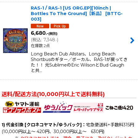
RAS-1 / RAS-1 [US ORG.EP][10inch |
Bottles To The Ground]【新品】
[
BTTG-
003
]
6,680
.-
(税別)
(
税込
:
7,348
)
.-
在庫数 2点
Long Beach Dub Allstars、Long Beach
Shortbusのギター／ボーカル、RAS-1が戻ってき
た！！ 元SublimeのEric WilsonとBud Gaugh
と共…
送料/配送方法(10,000円以上で送料無料)
1) 代金引換 [クロネコヤマト/ゆうパック]：
宅急便送料+手数料315円
(10,000円以上～ 420円、30,000円以上～ 630円)