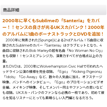
商品詳細
2000年に早くもSublimeの「Santeria」をカバ
ー！！センスの良さが光るUKスカ/パンク！2000年
のアルバムに1曲のボーナストラックとDVDを追加！
2000年に発表された[Spunge]による2ndアルバム！15曲目に収
録されたSublimeのカバー「Santeria」はクラブヒットとなり、4
曲目に収録されたBob Marleyの超有名曲「No Woman No Cry」
をも収録！！センスとアレンジ力、演奏力すべてが合格点以上の力
量。
またDVDは、2000年にWolverhampton Civic Hallで行われたヘ
ッドライン公演の模様を完全収録。「Ego」「Kicking Pigeons」
「Idols」「Go Away」など、数々の人気曲に加え、オフステージ
映像、バンドへのインタビュー、「Ego」のプロモーションビデオ
全編、メイキング映像、そしてメンバー同士やファンへの思いなど
も収録。UKスカ・パンクのファンなら必携の一枚であり、初めて彼
らを知るリスナーにとっても素晴らしい入門編となるだろう。