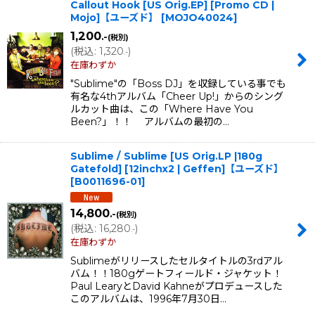
Callout Hook [US Orig.EP] [Promo CD |
Mojo]【ユーズド】
[
MOJO40024
]
1,200
.-
(税別)
(
税込
:
1,320
)
.-
在庫わずか
"Sublime"の「Boss DJ」を収録している事でも
有名な4thアルバム「Cheer Up!」からのシング
ルカット曲は、この「Where Have You
Been?」！！ アルバムの最初の…
Sublime / Sublime [US Orig.LP |180g
Gatefold] [12inchx2 | Geffen]【ユーズド】
[
B0011696-01
]
14,800
.-
(税別)
(
税込
:
16,280
)
.-
在庫わずか
Sublimeがリリースしたセルタイトルの3rdアル
バム！！180gゲートフィールド・ジャケット！
Paul LearyとDavid Kahneがプロデュースした
このアルバムは、1996年7月30日…