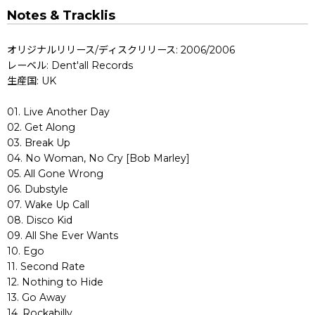
Notes & Tracklis
オリジナルリリース/ディスクリリース: 2006/2006
レーベル: Dent'all Records
生産国: UK
01. Live Another Day
02. Get Along
03. Break Up
04. No Woman, No Cry [Bob Marley]
05. All Gone Wrong
06. Dubstyle
07. Wake Up Call
08. Disco Kid
09. All She Ever Wants
10. Ego
11. Second Rate
12. Nothing to Hide
13. Go Away
14. Rockabilly