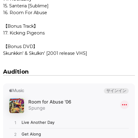
15. Santeria [Sublime]
16. Room For Abuse
【Bonus Track】
17. Kicking Pigeons
【Bonus DVD】
Skunkkin' & Skulkin' [2001 release VHS]
Audition