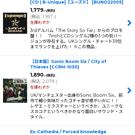
[CD | B-Unique]【ユーズド】
[
BUNO22005
]
1,779
.-
(税別)
(
税込
:
1,957
)
.-
在庫わずか
3rdアルバム「The Story So Far」からのプロモ
盤！！ 7inchとCDシングル2種の3つの別バー
ジョンが存在する。UKシングル・チャート39位
までランクを上げた！ ※この商品…
【日本盤】Sonic Boom Six / City of
Thieves
[
CCRM-1030
]
1,890
.-
(税別)
(
税込
:
2,079
)
.-
在庫わずか
UK/マンチェスター出身のSonic Boom Six、前
作で縮小気味だったゴチャ混ぜ感やいかに！！
レゲエ・ミクスチャーというべきか、ユニークな
スカコアというべきかかなり面白いサウンド・ス
タイル…
Ex-Cathedra / Forced Knowledge