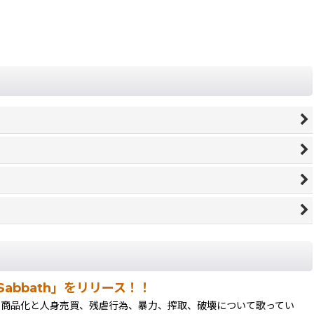
d Sabbath」をリリース！！
化、人間の商品化と人身売買、残虐行為、暴力、搾取、破壊について歌ってい