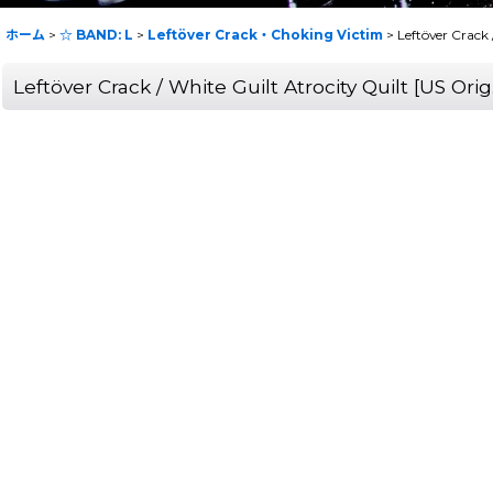
ホーム
>
☆ BAND: L
>
Leftöver Crack・Choking Victim
>
Leftöver Crack
Leftöver Crack / White Guilt Atrocity Quilt [US O