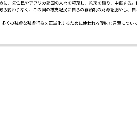
めに、先住民やアフリカ諸国の人々を軽蔑し、約束を破り、中傷する。
何ら変わりなく、この国の被支配民に自らの寡頭制の財源を肥やし、自
誤りと、多くの残虐な残虐行為を正当化するために使われる曖昧な言葉につい