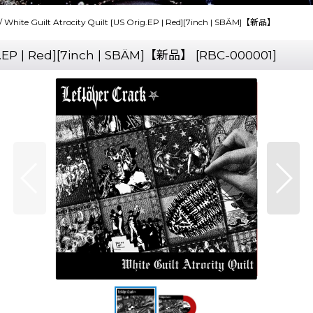
 / White Guilt Atrocity Quilt [US Orig.EP | Red][7inch | SBÄM]【新品】
rig.EP | Red][7inch | SBÄM]【新品】
[
RBC-000001
]