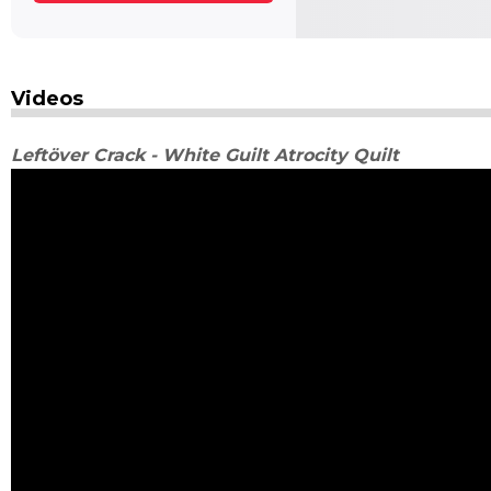
Videos
Leftöver Crack - White Guilt Atrocity Quilt