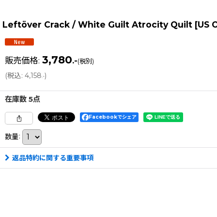
Leftöver Crack / White Guilt Atrocity Quilt [U
3,780
販売価格
:
.-
(税別)
(
税込
:
4,158
)
.-
在庫数 5点
Facebookでシェア
数量
:
返品特約に関する重要事項