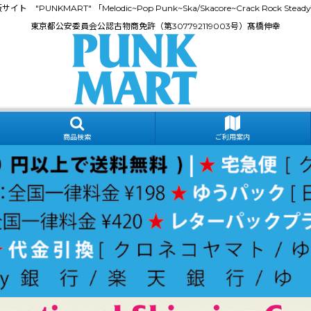
門通販サイト "PUNKMART" 「Melodic~Pop Punk~Ska/Skacore~Crack Rock
東京都公安委員会公認古物商免許（第307792119003号）髙橋伸幸
商品検索
ご利用案内