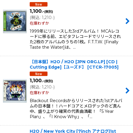
1,100
.-
(税別)
(
税込
:
1,210
)
.-
在庫わずか
1999年にリリースした3rdアルバム！ MCAレコ
ードに移る前、エピタフレコードでリリースされ
た2枚のアルバムのうちの1枚。F.T.T.W. [Finally
Taste the Water]は、…
【日本盤】H2O / H2O [JPN ORG.LP] [CD |
Cutting Edge]【ユーズド】
[
CTCR-17005
]
1,100
.-
(税別)
(
税込
:
1,210
)
.-
在庫わずか
Blackout Recordsからリリースされた1stアルバ
ムの日本盤！！ハードコアとメロデックのど真ん
中、盛り上がり確実の代表曲満載！ 「5 Year
Plan」、「I Know Why」、「…
H2O / New York City [7inch アナログ|1st