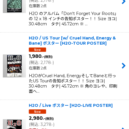
(
税込
:
2,178
)
.-
在庫数 2点
H2O のアルバム「Don't Forget Your Roots」
の 12 x 18 インチの告知ポスター！！ Size ヨコ|
30.48cm タテ| 45.72cm ※ …
H2O / US Tour [w/ Cruel Hand, Energy &
Bane] ポスター
[
H2O-TOUR POSTER
]
1,980
.-
(税別)
(
税込
:
2,178
)
.-
在庫数 2点
H2OがCruel Hand, EnergyそしてBaneと行っ
たUS Tourの告知ポスター！！ Size ヨコ|
30.48cm タテ| 45.72cm ※ 角のヨレや、印刷
面へ…
H2O / Live ポスター
[
H2O-LIVE POSTER
]
2,980
.-
(税別)
(
税込
:
3,278
)
.-