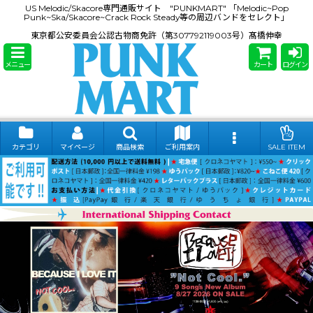
US Melodic/Skacore専門通販サイト "PUNKMART" 「Melodic~Pop
Punk~Ska/Skacore~Crack Rock Steady等の周辺バンドをセレクト」
東京都公安委員会公認古物商免許（第307792119003号）髙橋伸幸
メニュー
カート
ログイン
カテゴリ
マイページ
商品検索
ご利用案内
SALE ITEM