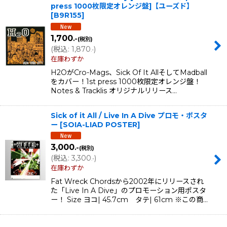
press 1000枚限定オレンジ盤]【ユーズド】
[
B9R155
]
1,700
.-
(税別)
(
税込
:
1,870
)
.-
在庫わずか
H2OがCro-Mags、Sick Of It AllそしてMadball
をカバー！1st press 1000枚限定オレンジ盤！
Notes & Tracklis オリジナルリリース…
Sick of it All / Live In A Dive プロモ・ポスタ
ー
[
SOIA-LIAD POSTER
]
3,000
.-
(税別)
(
税込
:
3,300
)
.-
在庫わずか
Fat Wreck Chordsから2002年にリリースされ
た「Live In A Dive」のプロモーション用ポスタ
ー！ Size ヨコ| 45.7cm タテ| 61cm ※この商…