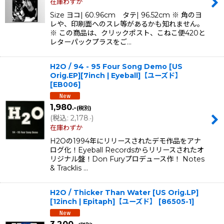
在庫わずか
Size ヨコ| 60.96cm タテ| 96.52cm ※ 角のヨ
レや、印刷面へのスレ等があるかも知れません。
※ この商品は、クリックポスト、こねこ便420と
レターパックプラスをご…
H2O / 94 - 95 Four Song Demo [US
Orig.EP][7inch | Eyeball]【ユーズド】
[
EB006
]
1,980
.-
(税別)
(
税込
:
2,178
)
.-
在庫わずか
H2Oの1994年にリリースされたデモ作品をアナ
ログ化！Eyeball Recordsからリリースされたオ
リジナル盤！Don Furyプロデュース作！ Notes
& Tracklis …
H2O / Thicker Than Water [US Orig.LP]
[12inch | Epitaph]【ユーズド】
[
86505-1
]
3,200