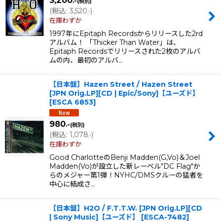
.-
(税別)
(
税込
:
3,520
)
.-
在庫わずか
1997年にEpitaph Recordsからリリースした2rd
アルバム！ 「Thicker Than Water」は、
Epitaph Recordsでリリースされた2枚のアルバ
ムの内、最初のアルバ…
【日本盤】Hazen Street / Hazen Street
[JPN Orig.LP][CD | Epic/Sony]【ユーズド】
[
ESCA 6853
]
980
.-
(税別)
(
税込
:
1,078
)
.-
在庫わずか
Good CharlotteのBenji Madden(G,Vo)＆Joel
Madden(Vo)が設立した新レーベル"DC Flag"か
らのメジャー第1弾！NYHC/DMSクルーの猛者を
中心に結成さ…
【日本盤】H2O / F.T.T.W. [JPN Orig.LP][CD
| Sony Music]【ユーズド】
[
ESCA-7482
]