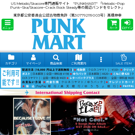
US Melodic/Skacore専門通販サイト "PUNKMART" 「Melodic~Pop
Punk~Ska/Skacore~Crack Rock Steady等の周辺バンドをセレクト」
東京都公安委員会公認古物商免許（第307792119003号）髙橋伸幸
メニュー
カート
ログイン
カテゴリ
マイページ
商品検索
ご利用案内
SALE ITEM