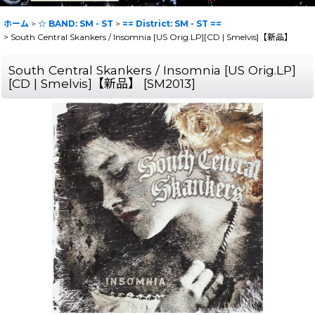
ホーム
>
☆ BAND: SM - ST
>
== District: SM - ST ==
>
South Central Skankers / Insomnia [US Orig.LP][CD | Smelvis]【新品】
South Central Skankers / Insomnia [US Orig.LP]
[CD | Smelvis]【新品】
[
SM2013
]