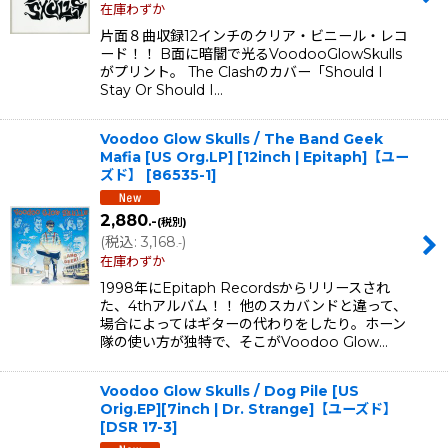
在庫わずか
片面８曲収録12インチのクリア・ビニール・レコ
ード！！ B面に暗闇で光るVoodooGlowSkulls
がプリント。 The Clashのカバー「Should I
Stay Or Should I…
Voodoo Glow Skulls / The Band Geek
Mafia [US Org.LP] [12inch | Epitaph]【ユー
ズド】
[
86535-1
]
2,880
.-
(税別)
(
税込
:
3,168
)
.-
在庫わずか
1998年にEpitaph Recordsからリリースされ
た、4thアルバム！！ 他のスカバンドと違って、
場合によってはギターの代わりをしたり。ホーン
隊の使い方が独特で、そこがVoodoo Glow…
Voodoo Glow Skulls / Dog Pile [US
Orig.EP][7inch | Dr. Strange]【ユーズド】
[
DSR 17-3
]