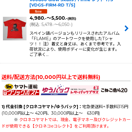
[
VDGS-FIRM-RD T/S
]
4,980
～5,500
.-
.-
(税別)
(
税込
:
5,478
～6,050
)
.-
.-
スペイン語バージョンもリリースされたアルバム
「FLAME」のアートワークを使用したTシャ
ツ！！ 注）着丈と身丈は、あくまで参考です。入
荷状況により、使用ボディーに変化が生じます。
ご了承く…
送料/配送方法(10,000円以上で送料無料)
1) 代金引換 [クロネコヤマト/ゆうパック]：
宅急便送料+手数料315円
(10,000円以上～ 420円、30,000円以上～ 630円)
※
クロネコヤマトでは、現金、電子マネー及びクレジットカー
ドが使用できる【クロネコeコレクト】をご利用頂けます。