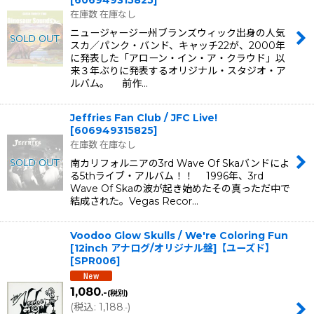
在庫数 在庫なし
ニュージャージー州ブランズウィック出身の人気
スカ／パンク・バンド、キャッチ22が、2000年
に発表した「アローン・イン・ア・クラウド」以
来３年ぶりに発表するオリジナル・スタジオ・ア
ルバム。 前作…
Jeffries Fan Club / JFC Live!
[
606949315825
]
在庫数 在庫なし
南カリフォルニアの3rd Wave Of Skaバンドによ
る5thライブ・アルバム！！ 1996年、3rd
Wave Of Skaの波が起き始めたその真っただ中で
結成された。Vegas Recor…
Voodoo Glow Skulls / We're Coloring Fun
[12inch アナログ/オリジナル盤]【ユーズド】
[
SPR006
]
1,080
.-
(税別)
(
税込
:
1,188
)
.-