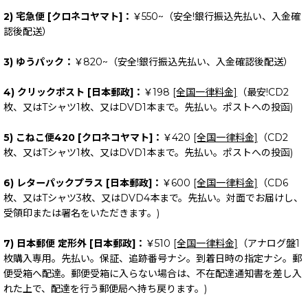
2) 宅急便 [クロネコヤマト]：
￥550~（安全!銀行振込先払い、入金確
認後配送）
3) ゆうパック：
￥820~（安全!銀行振込先払い、入金確認後配送）
4) クリックポスト [日本郵政]：
￥198
[全国一律料金]
（最安!CD2
枚、又はTシャツ1枚、又はDVD1本まで。先払い。ポストへの投函)
5) こねこ便420 [クロネコヤマト]：
￥420
[全国一律料金]
（CD2
枚、又はTシャツ1枚、又はDVD1本まで。先払い。ポストへの投函)
6) レターパックプラス [日本郵政]：
￥600
[全国一律料金]
（CD6
枚、又はTシャツ3枚、又はDVD4本まで。先払い。対面でお届けし、
受領印または署名をいただきます。)
7) 日本郵便 定形外 [日本郵政]：
￥510
[全国一律料金]
（アナログ盤1
枚購入専用。先払い。保証、追跡番号ナシ。到着日時の指定ナシ。郵
便受箱へ配達。郵便受箱に入らない場合は、不在配達通知書を差し入
れた上で、配達を行う郵便局へ持ち戻ります。)