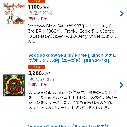
1,100
.-
(税別)
(
税込
:
1,210
)
.-
在庫わずか
Voodoo Glow Skullsが1993年にリリースした
3rd EP！ 1988年、Frank、EddieそしてJorge
のCasillas兄弟と長年の友人Jerry O'Neillによって
結…
Voodoo Glow Skulls / Firme [12inch アナロ
グ/オリジナル盤]【ユーズド】
[
86454-1-3
]
3,280
.-
(税別)
(
税込
:
3,608
)
.-
在庫わずか
Voodoo Glow Skullsの作品中、最高の売り上げ
を上げた2ndアルバム！！ 1年後、スペイン語バー
ジョンをリリースしたことでも知られる大名盤。
メタリックなギターと、他のバンドとは明らか
に…
Voodoo Glow Skulls / Firme レッド T/S