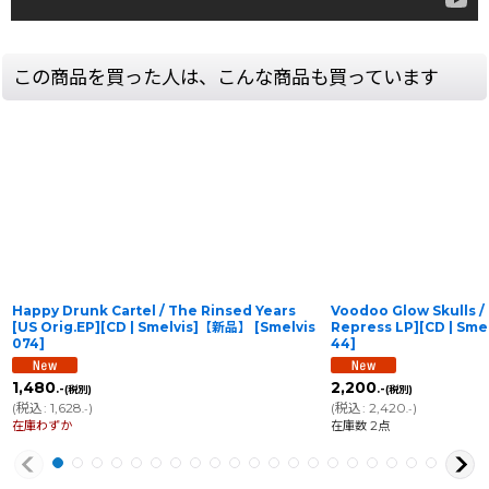
この商品を買った人は、こんな商品も買っています
Happy Drunk Cartel / The Rinsed Years
Voodoo Glow Skulls /
[US Orig.EP][CD | Smelvis]【新品】
[
Smelvis
Repress LP][CD | Sm
074
]
44
]
1,480
2,200
.-
.-
(税別)
(税別)
(
税込
:
1,628
)
(
税込
:
2,420
)
.-
.-
在庫わずか
在庫数 2点