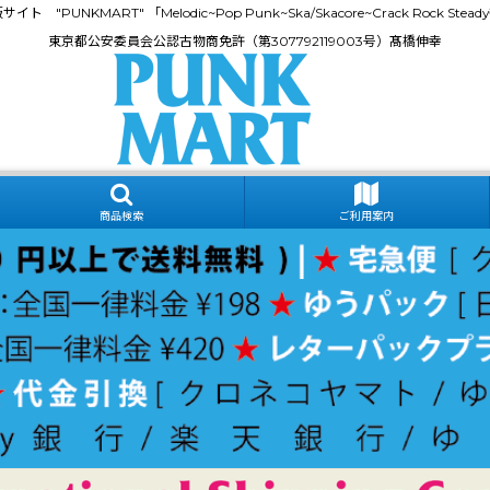
門通販サイト "PUNKMART" 「Melodic~Pop Punk~Ska/Skacore~Crack Rock
東京都公安委員会公認古物商免許（第307792119003号）髙橋伸幸
商品検索
ご利用案内