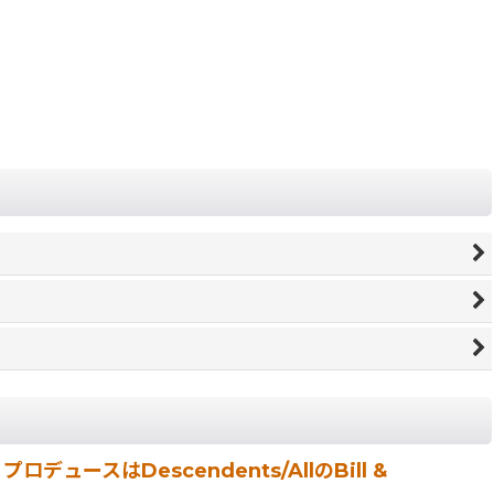
スはDescendents/AllのBill &