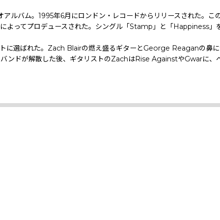
オアルバム。1995年6月にロンドン・レコードからリリースされた。このアル
hen Egertonによってプロデュースされた。シングル「Stamp」と「Happi
た。Zach Blairの燃え盛るギターとGeorge Reaganの鼻にかか
解散した後、ギタリストのZachはRise AgainstやGwarに、ベー