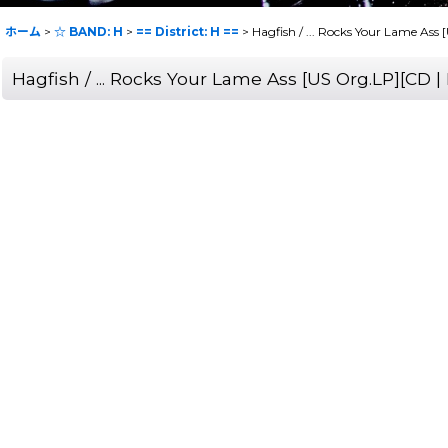
ホーム
>
☆ BAND: H
>
== District: H ==
>
Hagfish / ... Rocks Your Lame 
Hagfish / ... Rocks Your Lame Ass [US Org.LP]