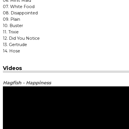
06. Minit Maid
07. White Food
08. Disappointed
09. Plain
10. Buster
11. Trixie
12. Did You Notice
13. Gertrude
14. Hose
Videos
Hagfish - Happiness