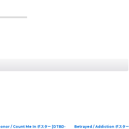
honor / Count Me In ポスター
[
DTBD-
Betrayed / Addiction ポスタ