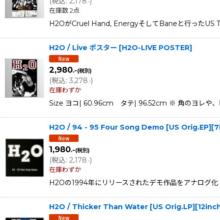
(
税込
:
2,178
)
.-
在庫数 2点
H2OがCruel Hand, EnergyそしてBaneと行ったU
H2O / Live ポスター
[
H2O-LIVE POSTER
]
2,980
.-
(税別)
(
税込
:
3,278
)
.-
在庫わずか
Size ヨコ| 60.96cm タテ| 96.52cm 
H2O / 94 - 95 Four Song Demo [US Orig.EP]
1,980
.-
(税別)
(
税込
:
2,178
)
.-
在庫わずか
H2Oの1994年にリリースされたデモ作品をアナログ化！Eyeb
H2O / Thicker Than Water [US Orig.LP][12i