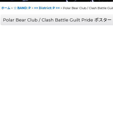
ホーム
>
☆ BAND: P
>
== District: P ==
>
Polar Bear Club / Clash Battle G
Polar Bear Club / Clash Battle Guilt Pride ポスター