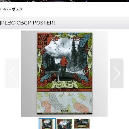
uilt Pride ポスター
[
PLBC-CBGP POSTER
]