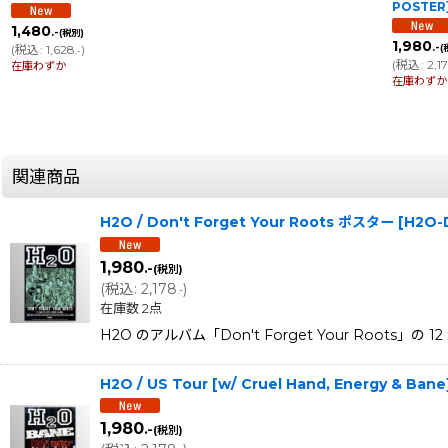
POSTER
1,480
.-
(税別)
1,980
.-
(
税込
:
1,628
)
(
.-
(
税込
:
2,1
在庫わずか
在庫わずか
関連商品
H2O / Don't Forget Your Roots ポスター
[
H2O-
1,980
.-
(税別)
(
税込
:
2,178
)
.-
在庫数 2点
H2O のアルバム「Don't Forget Your Roots」の 1
H2O / US Tour [w/ Cruel Hand, Energy & Ba
1,980
.-
(税別)