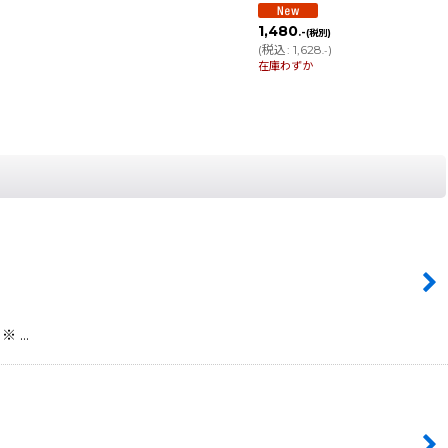
1,480
.-
(税別)
(
税込
:
1,628
)
.-
在庫わずか
 ※ …