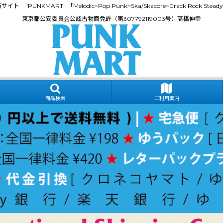
門通販サイト "PUNKMART" 「Melodic~Pop Punk~Ska/Skacore~Crack Rock
東京都公安委員会公認古物商免許（第307792119003号）髙橋伸幸
商品検索
ご利用案内