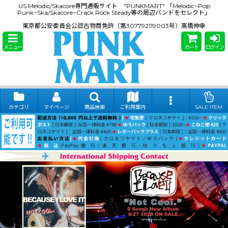
US Melodic/Skacore専門通販サイト "PUNKMART" 「Melodic~Pop
Punk~Ska/Skacore~Crack Rock Steady等の周辺バンドをセレクト」
東京都公安委員会公認古物商免許（第307792119003号）髙橋伸幸
メニュー
カート
ログイン
カテゴリ
マイページ
商品検索
ご利用案内
SALE ITEM