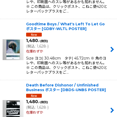
レや、印刷面へのスレ等があるかも知れません。
※ この商品は、クリックポスト、こねこ便420と
レターパックプラスをご…
Goodtime Boys / What's Left To Let Go
ポスター
[
GDBY-WLTL POSTER
]
1,480
.-
(税別)
(
税込
:
1,628
)
.-
在庫わずか
Size ヨコ| 30.48cm タテ| 45.72cm ※ 角のヨ
レや、印刷面へのスレ等があるかも知れません。
※ この商品は、クリックポスト、こねこ便420と
レターパックプラスをご…
Death Before Dishonor / Unfinished
Business ポスター
[
DBDS-UNBS POSTER
]
1,480
.-
(税別)
(
税込
:
1,628
)
.-
在庫わずか