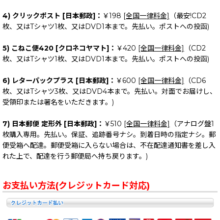
4) クリックポスト [日本郵政]：
￥198
[全国一律料金]
（最安!CD2
枚、又はTシャツ1枚、又はDVD1本まで。先払い。ポストへの投函)
5) こねこ便420 [クロネコヤマト]：
￥420
[全国一律料金]
（CD2
枚、又はTシャツ1枚、又はDVD1本まで。先払い。ポストへの投函)
6) レターパックプラス [日本郵政]：
￥600
[全国一律料金]
（CD6
枚、又はTシャツ3枚、又はDVD4本まで。先払い。対面でお届けし、
受領印または署名をいただきます。)
7) 日本郵便 定形外 [日本郵政]：
￥510
[全国一律料金]
（アナログ盤1
枚購入専用。先払い。保証、追跡番号ナシ。到着日時の指定ナシ。郵
便受箱へ配達。郵便受箱に入らない場合は、不在配達通知書を差し入
れた上で、配達を行う郵便局へ持ち戻ります。)
お支払い方法(クレジットカード対応)