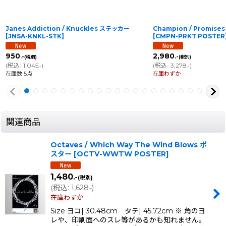
Janes Addiction / Knuckles ステッカー
Champion / Promise
[
JNSA-KNKL-STK
]
[
CMPN-PRKT POSTER
950
2,980
.-
.-
(税別)
(税別)
(
税込
:
1,045
)
(
税込
:
3,278
)
.-
.-
在庫数 5点
在庫わずか
関連商品
Octaves / Which Way The Wind Blows ポ
スター
[
OCTV-WWTW POSTER
]
1,480
.-
(税別)
(
税込
:
1,628
)
.-
在庫わずか
Size ヨコ| 30.48cm タテ| 45.72cm ※ 角のヨ
レや、印刷面へのスレ等があるかも知れません。