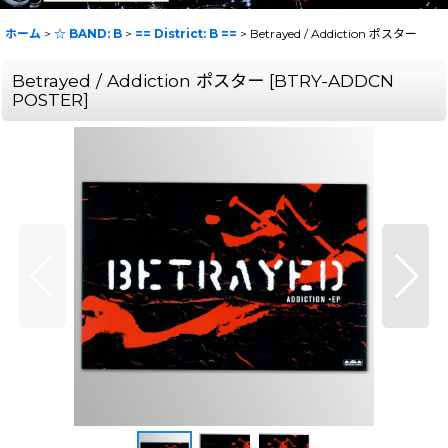
ホーム
>
☆ BAND: B
>
== District: B ==
>
Betrayed / Addiction ポスター
Betrayed / Addiction ポスター
[
BTRY-ADDCN
POSTER
]