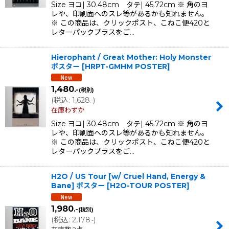
Size ヨコ| 30.48cm タテ| 45.72cm ※ 角のヨ
レや、印刷面へのスレ等があるかも知れません。
※ この商品は、クリックポスト、こねこ便420と
レターパックプラスをご…
Hierophant / Great Mother: Holy Monster
ポスター
[
HRPT-GMHM POSTER
]
1,480
.-
(税別)
(
税込
:
1,628
)
.-
在庫わずか
Size ヨコ| 30.48cm タテ| 45.72cm ※ 角のヨ
レや、印刷面へのスレ等があるかも知れません。
※ この商品は、クリックポスト、こねこ便420と
レターパックプラスをご…
H2O / US Tour [w/ Cruel Hand, Energy &
Bane] ポスター
[
H2O-TOUR POSTER
]
1,980
.-
(税別)
(
税込
:
2,178
)
.-