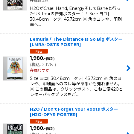
在庫数 2点
H2OがCruel Hand, EnergyそしてBaneと行っ
たUS Tourの告知ポスター！！ Size ヨコ|
30.48cm タテ| 45.72cm ※ 角のヨレや、印刷
面へ…
Lemuria / The Distance Is So Big ポスター
[
LMRA-DSTS POSTER
]
1,980
.-
(税別)
(
税込
:
2,178
)
.-
在庫わずか
Size ヨコ| 30.48cm タテ| 45.72cm ※ 角のヨ
レや、印刷面へのスレ等があるかも知れません。
※ この商品は、クリックポスト、こねこ便420と
レターパックプラスをご…
H2O / Don't Forget Your Roots ポスター
[
H2O-DFYR POSTER
]
1,980
.-
(税別)