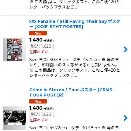
※ この商品は、クリックポスト、こねこ便420と
レターパックプラスをご…
xXx Fanzine / Still Having Their Say ポスタ
ー
[
XXXF-STHT POSTER
]
1,480
.-
(税別)
(
税込
:
1,628
)
.-
在庫わずか
Size ヨコ| 30.48cm タテ| 45.72cm ※ 角のヨ
レや、印刷面へのスレ等があるかも知れません。
※ この商品は、クリックポスト、こねこ便420と
レターパックプラスをご…
Crime In Stereo / Tour ポスター
[
CRMS-
TOUR POSTER
]
1,480
.-
(税別)
(
税込
:
1,628
)
.-
在庫わずか
Size ヨコ| 45.72cm タテ| 30.48cm ※ 角のヨ