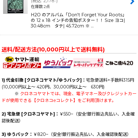
(
税込
:
2,178
)
.-
在庫数 2点
H2O のアルバム「Don't Forget Your Roots」
の 12 x 18 インチの告知ポスター！！ Size ヨコ|
30.48cm タテ| 45.72cm ※ …
送料/配送方法(10,000円以上で送料無料)
1) 代金引換 [クロネコヤマト/ゆうパック]：
宅急便送料+手数料315円
(10,000円以上～ 420円、30,000円以上～ 630円)
※
クロネコヤマトでは、現金、電子マネー及びクレジットカー
ドが使用できる【クロネコeコレクト】をご利用頂けます。
2) 宅急便 [クロネコヤマト]：
￥550~（安全!銀行振込先払い、入金確
認後配送）
3) ゆうパック：
￥820~（安全!銀行振込先払い、入金確認後配送）