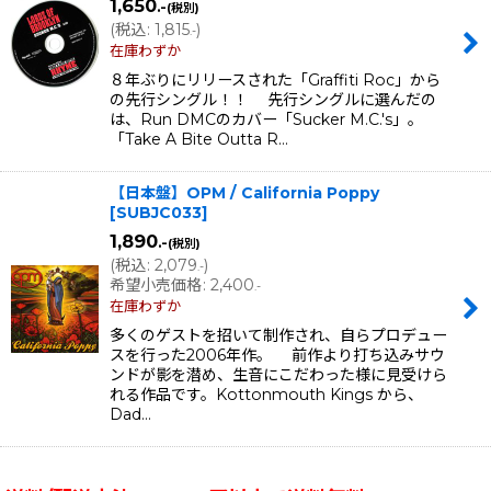
1,650
.-
(税別)
(
税込
:
1,815
)
.-
在庫わずか
８年ぶりにリリースされた「Graffiti Roc」から
の先行シングル！！ 先行シングルに選んだの
は、Run DMCのカバー「Sucker M.C.'s」。
「Take A Bite Outta R…
【日本盤】OPM / California Poppy
[
SUBJC033
]
1,890
.-
(税別)
(
税込
:
2,079
)
.-
希望小売価格
:
2,400
.-
在庫わずか
多くのゲストを招いて制作され、自らプロデュー
スを行った2006年作。 前作より打ち込みサウ
ンドが影を潜め、生音にこだわった様に見受けら
れる作品です。Kottonmouth Kings から、
Dad…