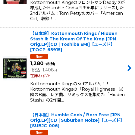
Kottonmouth KingsのフロントマンDaddy Xが
結成したHumble Godsが1996年にリリースした
2ndアルバム！Tom Pettyのカバー「American
Girl」収録！ …
【日本盤】Kottonmouth Kings / Hidden
Stash II: The Kream Of The Krop [JPN
Orig.LP][CD | Toshiba EMI]【ユーズド】
[
TOCP-65915
]
1,280
.-
(税別)
(
税込
:
1,408
)
.-
在庫わずか
Kottonmouth Kingsの3rdアルバム！！
Kottonmouth Kingsの「Royal Highness」以
降のB面、レア曲、リミックスを集めた「Hidden
Stash」の2作目…
【日本盤】Humble Gods / Born Free [JPN
Orig.LP][CD | Suburban Noize]【ユーズド】
[
SUBJC-006
]