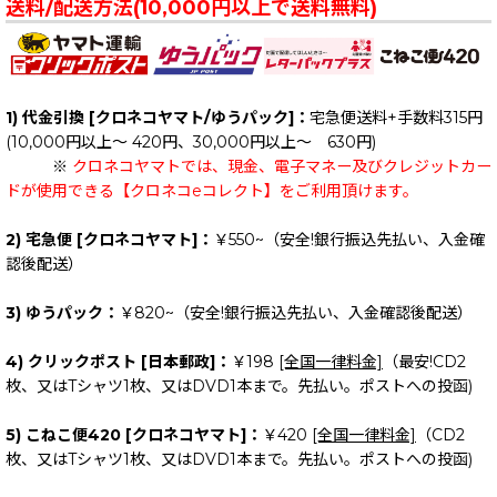
送料/配送方法(10,000円以上で送料無料)
1) 代金引換 [クロネコヤマト/ゆうパック]：
宅急便送料+手数料315円
(10,000円以上～ 420円、30,000円以上～ 630円)
※
クロネコヤマトでは、現金、電子マネー及びクレジットカー
ドが使用できる【クロネコeコレクト】をご利用頂けます。
2) 宅急便 [クロネコヤマト]：
￥550~（安全!銀行振込先払い、入金確
認後配送）
3) ゆうパック：
￥820~（安全!銀行振込先払い、入金確認後配送）
4) クリックポスト [日本郵政]：
￥198
[全国一律料金]
（最安!CD2
枚、又はTシャツ1枚、又はDVD1本まで。先払い。ポストへの投函)
5) こねこ便420 [クロネコヤマト]：
￥420
[全国一律料金]
（CD2
枚、又はTシャツ1枚、又はDVD1本まで。先払い。ポストへの投函)