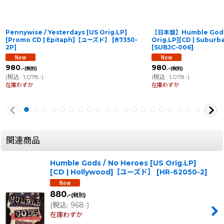
Pennywise / Yesterdays [US Orig.LP]
【日本盤】Humble Gods /
[Promo CD | Epitaph]【ユーズド】
[
87350-
Orig.LP][CD | Subu
2P
]
[
SUBJC-006
]
980
980
.-
.-
(税別)
(税別)
(
税込
:
1,078
)
(
税込
:
1,078
)
.-
.-
在庫わずか
在庫わずか
関連商品
Humble Gods / No Heroes [US Orig.LP]
[CD | Hollywood]【ユーズド】
[
HR-62050-2
]
880
.-
(税別)
(
税込
:
968
)
.-
在庫わずか