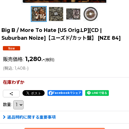
Big B / More To Hate [US Orig.LP][CD |
Suburban Noize]【ユーズド/カット盤】
[
NZE 84
]
1,280
販売価格
:
.-
(税別)
(
税込
:
1,408
)
.-
在庫わずか
Facebookでシェア
数量
:
返品特約に関する重要事項