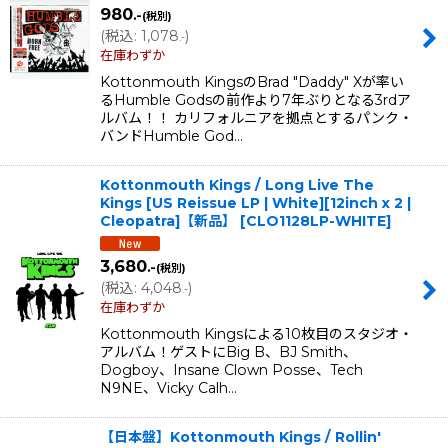
980
.-
(税別)
(
税込
:
1,078
)
.-
在庫わずか
Kottonmouth KingsのBrad "Daddy" Xが率い
るHumble Godsの前作より7年ぶりとなる3rdア
ルバム！！ カリフォルニアを拠点とするパンク・
バンドHumble God…
Kottonmouth Kings / Long Live The
Kings [US Reissue LP | White][12inch x 2 |
Cleopatra]【新品】
[
CLO1128LP-WHITE
]
3,680
.-
(税別)
(
税込
:
4,048
)
.-
在庫わずか
Kottonmouth Kingsによる10枚目のスタジオ・
アルバム！ゲストにBig B、BJ Smith、
Dogboy、Insane Clown Posse、Tech
N9NE、Vicky Calh…
【日本盤】Kottonmouth Kings / Rollin'