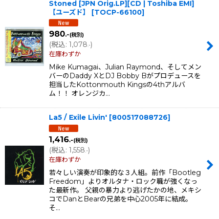
Stoned [JPN Orig.LP][CD | Toshiba EMI]
【ユーズド】
[
TOCP-66100
]
980
.-
(税別)
(
税込
:
1,078
)
.-
在庫わずか
Mike Kumagai、Julian Raymond、そしてメン
バーのDaddy XとDJ Bobby Bがプロデュースを
担当したKottonmouth Kingsの4thアルバ
ム！！ オレンジカ…
La5 / Exile Livin'
[
800517088726
]
1,416
.-
(税別)
(
税込
:
1,558
)
.-
在庫わずか
若々しい演奏が印象的な３人組。前作「Bootleg
Freedom」よりオルタナ・ロック職が強くなっ
た最新作。 父親の暴力より逃げたかの地、メキシ
コでDanとBearの兄弟を中心2005年に結成。
そ…