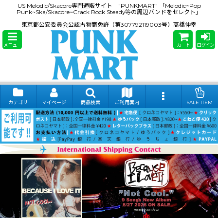
US Melodic/Skacore専門通販サイト "PUNKMART" 「Melodic~Pop
Punk~Ska/Skacore~Crack Rock Steady等の周辺バンドをセレクト」
東京都公安委員会公認古物商免許（第307792119003号）髙橋伸幸
メニュー
カート
ログイン
カテゴリ
マイページ
商品検索
ご利用案内
SALE ITEM