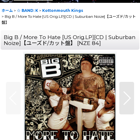
ホーム
>
☆ BAND: K
>
Kottonmouth Kings
>
Big B / More To Hate [US Orig.LP][CD | Suburban Noize]【ユーズド/カット
盤】
Big B / More To Hate [US Orig.LP][CD | Suburban
Noize]【ユーズド/カット盤】
[
NZE 84
]