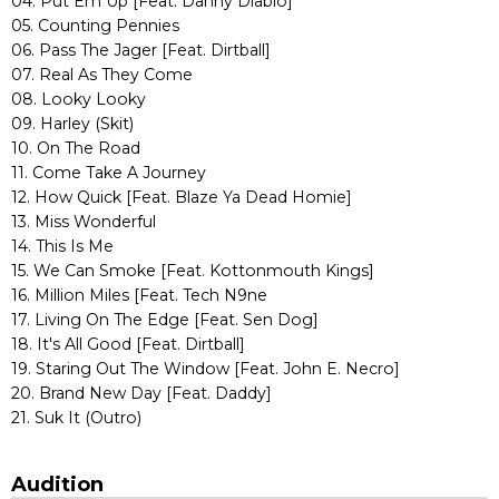
04. Put Em Up [Feat. Danny Diablo]
05. Counting Pennies
06. Pass The Jager [Feat. Dirtball]
07. Real As They Come
08. Looky Looky
09. Harley (Skit)
10. On The Road
11. Come Take A Journey
12. How Quick [Feat. Blaze Ya Dead Homie]
13. Miss Wonderful
14. This Is Me
15. We Can Smoke [Feat. Kottonmouth Kings]
16. Million Miles [Feat. Tech N9ne
17. Living On The Edge [Feat. Sen Dog]
18. It's All Good [Feat. Dirtball]
19. Staring Out The Window [Feat. John E. Necro]
20. Brand New Day [Feat. Daddy]
21. Suk It (Outro)
Audition