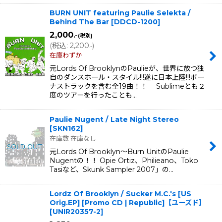
BURN UNIT featuring Paulie Selekta /
Behind The Bar
[
DDCD-1200
]
2,000
.-
(税別)
(
税込
:
2,200
)
.-
在庫わずか
元Lords Of BrooklynのPaulieが、世界に放つ独
自のダンスホール・スタイル!!!遂に日本上陸!!!ボー
ナストラックを含む全19曲！！ Sublimeとも２
度のツアーを行ったことも…
Paulie Nugent / Late Night Stereo
[
SKN162
]
在庫数 在庫なし
元Lords Of Brooklyn〜Burn UnitのPaulie
Nugentの！！ Opie Ortiz、Philieano、Toko
Tasiなど、Skunk Sampler 2007」の…
Lordz Of Brooklyn / Sucker M.C.'s [US
Orig.EP] [Promo CD | Republic]【ユーズド】
[
UNIR20357-2
]