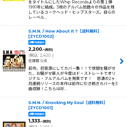
をタイトルにしたWhip Recordsよりの第１弾
1991年に結成。3枚のアルバム他数々の作品を残
しているコークヘッド・ヒップスターズ。自らの
レーベル…
S.M.N. / How About It ?【送料無料】
[
ZYCD1002
]
2,200
.-
(税別)
(
税込
:
2,420
)
.-
在庫数 12点
前作、初音源にしてカバー集！！で世間を騒がせ
た、お騒がせ新人が今度はド・ストレートでオリ
ジナル・フルアルバムを発表です！ 怒濤の2ヶ
月連続リリースの本作は前作に引き続きカバーを3
曲収録！こちらは対…
S.M.N. / Knocking My Soul【送料無料】
[
ZYCD1001
]
1,333
.-
(税別)