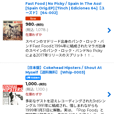
Fast Food | No Picky / Spain In The Ass!
[Spain Orig.EP] [7inch | Ediciones 64]【ユ
ーズド】
[
64-002
]
980
.-
(税別)
(
税込
:
1,078
)
.-
在庫わずか
スペインのマドリード出身のパンク・ロック・バ
ンドFast Foodと1994年に結成されたマラガ出身
のスペインのパンク・ロック・バンドNo Picky
による2017年リリースのスプリット！！ …
【日本盤】Cokehead Hipsters / Shout At
Myself【送料無料】
[
Whip-0003
]
1,000
.-
(税別)
(
税込
:
1,100
)
.-
在庫わずか
多彩なゲストを迎えレコーディングされた3rdシン
ングル 1991年に結成され、惜しまれながらも
1999年1月31日に解散。実は、「Pop Food」と