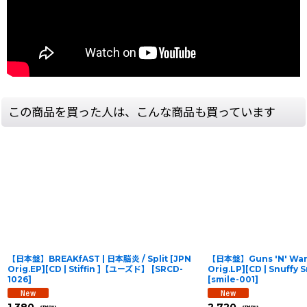
この商品を買った人は、こんな商品も買っています
【日本盤】BREAKfAST | 日本脳炎 / Split [JPN
【日本盤】Guns 'N' Wanke
Orig.EP][CD | Stiffin ]【ユーズド】
[
SRCD-
Orig.LP][CD | Snuff
1026
]
[
smile-001
]
1,380
2,720