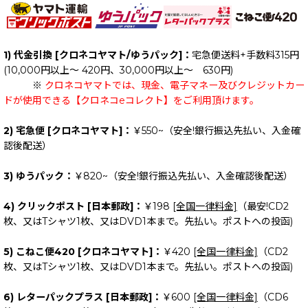
1) 代金引換 [クロネコヤマト/ゆうパック]：
宅急便送料+手数料315円
(10,000円以上～ 420円、30,000円以上～ 630円)
※
クロネコヤマトでは、現金、電子マネー及びクレジットカー
ドが使用できる【クロネコeコレクト】をご利用頂けます。
2) 宅急便 [クロネコヤマト]：
￥550~（安全!銀行振込先払い、入金確
認後配送）
3) ゆうパック：
￥820~（安全!銀行振込先払い、入金確認後配送）
4) クリックポスト [日本郵政]：
￥198
[全国一律料金]
（最安!CD2
枚、又はTシャツ1枚、又はDVD1本まで。先払い。ポストへの投函)
5) こねこ便420 [クロネコヤマト]：
￥420
[全国一律料金]
（CD2
枚、又はTシャツ1枚、又はDVD1本まで。先払い。ポストへの投函)
6) レターパックプラス [日本郵政]：
￥600
[全国一律料金]
（CD6