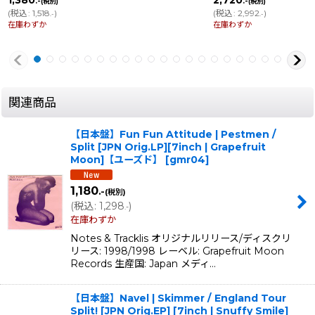
.-
.-
(税別)
(税別)
(
税込
:
1,518
)
(
税込
:
2,992
)
.-
.-
在庫わずか
在庫わずか
関連商品
【日本盤】Fun Fun Attitude | Pestmen /
Split [JPN Orig.LP][7inch | Grapefruit
Moon]【ユーズド】
[
gmr04
]
1,180
.-
(税別)
(
税込
:
1,298
)
.-
在庫わずか
Notes & Tracklis オリジナルリリース/ディスクリ
リース: 1998/1998 レーベル: Grapefruit Moon
Records 生産国: Japan メディ…
【日本盤】Navel | Skimmer / England Tour
Split! [JPN Orig.EP] [7inch | Snuffy Smile]