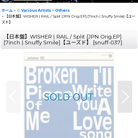
ホーム
>
☆ Various Artists
>
Others
>
【日本盤】WISHER | RAIL / Split [JPN Orig.EP] [7inch | Snuffy Smile]【ユー
ズド】
【日本盤】WISHER | RAIL / Split [JPN Orig.EP]
[7inch | Snuffy Smile]【ユーズド】
[
snuff-037
]