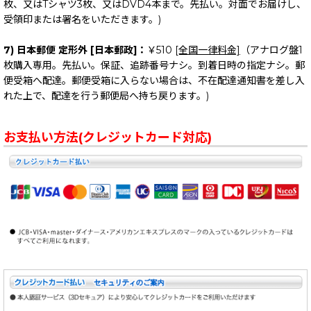
枚、又はTシャツ3枚、又はDVD4本まで。先払い。対面でお届けし、
受領印または署名をいただきます。)
7) 日本郵便 定形外 [日本郵政]：
￥510
[全国一律料金]
（アナログ盤1
枚購入専用。先払い。保証、追跡番号ナシ。到着日時の指定ナシ。郵
便受箱へ配達。郵便受箱に入らない場合は、不在配達通知書を差し入
れた上で、配達を行う郵便局へ持ち戻ります。)
お支払い方法(クレジットカード対応)