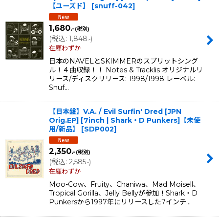
【ユーズド】
[
snuff-042
]
1,680
.-
(税別)
(
税込
:
1,848
)
.-
在庫わずか
日本のNAVELとSKIMMERのスプリットシング
ル！４曲収録！！ Notes & Tracklis オリジナルリ
リース/ディスクリリース: 1998/1998 レーベル:
Snuf…
【日本盤】V.A. / Evil Surfin' Dred [JPN
Orig.EP] [7inch | Shark・D Punkers]【未使
用/新品】
[
SDP002
]
2,350
.-
(税別)
(
税込
:
2,585
)
.-
在庫わずか
Moo-Cow、Fruity、Chaniwa、Mad Moisell、
Tropical Gorilla、Jelly Bellyが参加！Shark・D
Punkersから1997年にリリースした7インチ…