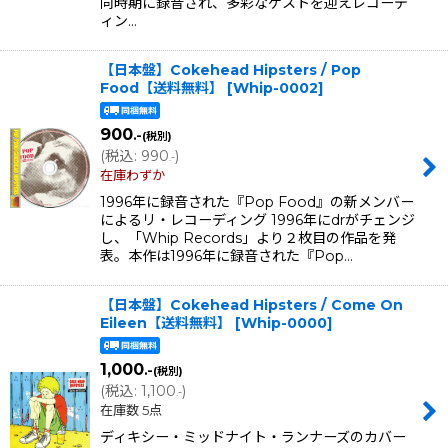
同時期に録音され、多彩なゲストを迎えレコーデ
ィン…
【日本盤】Cokehead Hipsters / Pop
Food【送料無料】
[
Whip-0002
]
900
.-
(税別)
(
税込
:
990
)
.-
在庫わずか
1996年に録音された『Pop Food』の新メンバー
によるリ・レコーディング 1996年にdrがチェンジ
し、「Whip Records」より２枚目の作品を発
表。本作は1996年に録音された『Pop…
【日本盤】Cokehead Hipsters / Come On
Eileen【送料無料】
[
Whip-0000
]
1,000
.-
(税別)
(
税込
:
1,100
)
.-
在庫数 5点
ディキシー・ミッドナイト・ランナーズのカバー