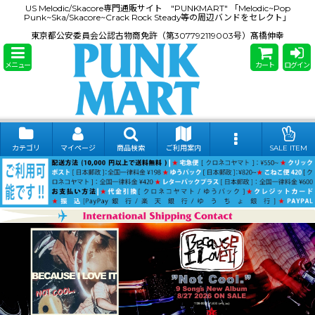
US Melodic/Skacore専門通販サイト "PUNKMART" 「Melodic~Pop
Punk~Ska/Skacore~Crack Rock Steady等の周辺バンドをセレクト」
東京都公安委員会公認古物商免許（第307792119003号）髙橋伸幸
メニュー
カート
ログイン
カテゴリ
マイページ
商品検索
ご利用案内
SALE ITEM