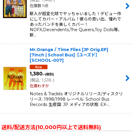
(
税込
:
1,466
)
.-
在庫数 11点
新人が超変化球でヤッちゃいました！デビュー作
にしてカバー・アルバム！彼らの思い出、憧れで
あったバンドを楽しくカバー！
NOFX,Decendents,The Queers,Toy Dolls等、
新…
Mr.Orange / Time Flies [JP Orig.EP]
[7inch | School Bus]【ユーズド】
[
SCHOOL-007
]
1,380
.-
(税別)
(
税込
:
1,518
)
.-
在庫わずか
Notes & Tracklis オリジナルリリース/ディスクリ
リース: 1998/1998 レーベル: School Bus
Records 生産国: JP メディアの状態: EX-…
送料/配送方法(10,000円以上で送料無料)