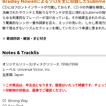
Bradley Nowellによるソロを主に収録したSu
CDにはフロントインサートが付属しておらず、CD-Rの外観を模倣
洗練されたサウンドと荒削りなサウンドが交互に現れるSublime
らゆる刺激的なフレーバーが溶け合っている。その結果生まれたのは、美し
う驚異的なシンガー兼作詞家を迎え、エッジの効いた、しかし表現力豊かな
敏で揺るぎないリズムセクションを擁していたという幸運に恵まれた
※ 歌詞対訳・解説・オビ付き
Notes & Tracklis
オリジナルリリース/ディスクリリース: 1998/1998
レーベル: Universal Victor, Inc.
生産国: Japan
※この商品は、中古品となります。盤面はいたって綺麗です。チェッ
※印刷物の状態は、画像でご確認ください。
01. Wrong Way