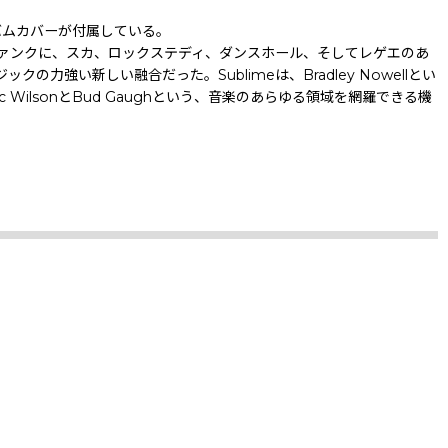
バムカバーが付属している。
ファンクに、スカ、ロックステディ、ダンスホール、そしてレゲエのあ
い新しい融合だった。Sublimeは、Bradley Nowellとい
lsonとBud Gaughという、音楽のあらゆる領域を網羅できる機