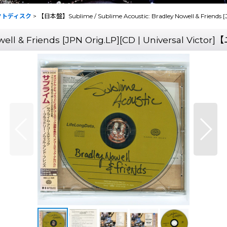
パクトディスク
>
【日本盤】Sublime / Sublime Acoustic: Bradley Nowell & Friends 
ll & Friends [JPN Orig.LP][CD | Universal Vict