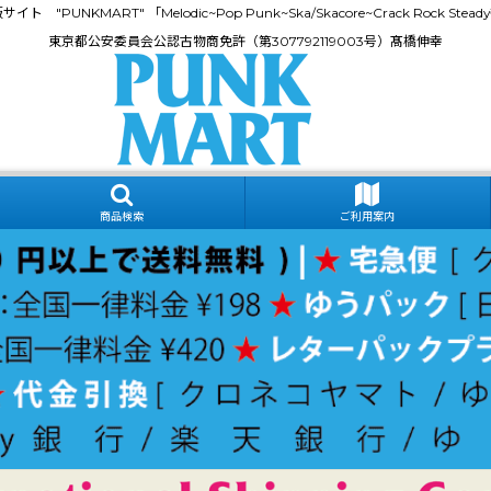
門通販サイト "PUNKMART" 「Melodic~Pop Punk~Ska/Skacore~Crack Rock
東京都公安委員会公認古物商免許（第307792119003号）髙橋伸幸
商品検索
ご利用案内