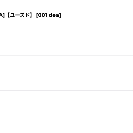
| DEA]【ユーズド】
[
001 dea
]