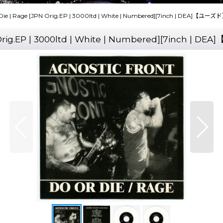
e | Rage [JPN Orig.EP | 3000ltd | White | Numbered][7inch | DEA]【ユーズ
Orig.EP | 3000ltd | White | Numbered][7inch | D