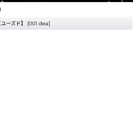
ド】
EA]【ユーズド】
[
001 dea
]