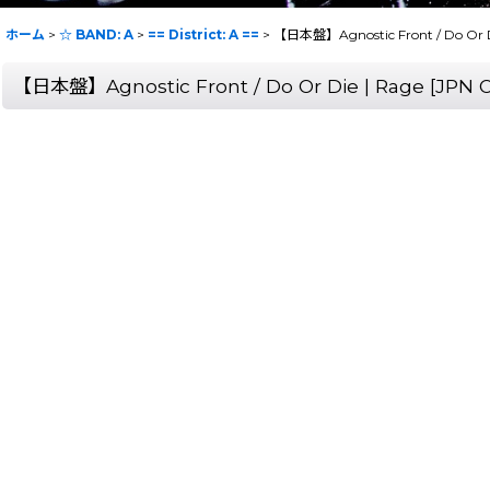
ホーム
>
☆ BAND: A
>
== District: A ==
>
【日本盤】Agnostic Front / Do Or Di
【日本盤】Agnostic Front / Do Or Die | Rage [JPN 