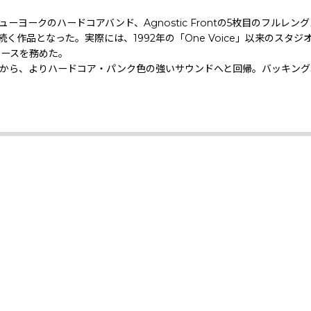
e」。ニューヨークのハードコアバンド、Agnostic Frontの5枚目の
d」に続く作品となった。実際には、1992年の「One Voice」以来
デュースを務めた。
、よりハードコア・パンク色の強いサウンドへと回帰。バッキングボーカルには、Ra