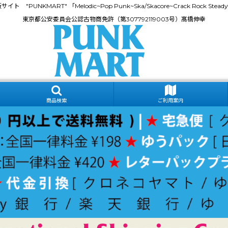
門通販サイト "PUNKMART" 「Melodic~Pop Punk~Ska/Skacore~Crack Rock
東京都公安委員会公認古物商免許（第307792119003号）髙橋伸幸
商品検索
ご利用案内