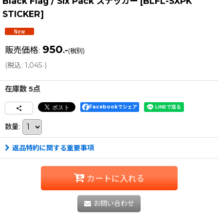
Black Flag / Six Pack ステッカー
[
BLFL-SXPK
STICKER
]
950
販売価格
:
.-
(税別)
(
税込
:
1,045
)
.-
在庫数 5点
Facebookでシェア
数量
:
返品特約に関する重要事項
カートに入れる
お問い合わせ