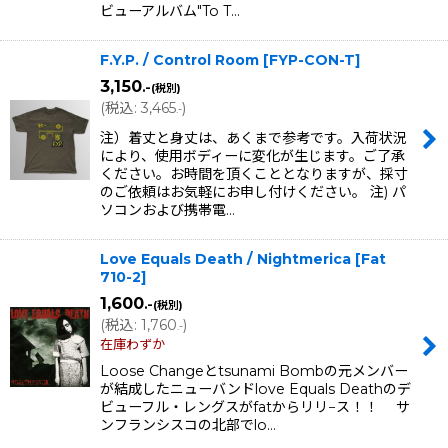
ビューアルバム"To T…
F.Y.P. / Control Room
[
FYP-CON-T
]
3,150
.-
(税別)
(
税込
:
3,465
)
.-
注）着丈と身丈は、あくまで参考です。入荷状況
により、使用ボディーに変化が生じます。ご了承
ください。お時間を頂くこととなりますが、採寸
のご依頼はお気軽にお申し付けください。 注) パ
ソコンおよび携帯電…
Love Equals Death / Nightmerica
[
Fat
710-2
]
1,600
.-
(税別)
(
税込
:
1,760
)
.-
在庫わずか
Loose Changeとtsunami Bombの元メンバー
が結成したニューバンドlove Equals Deathのデ
ビューフル・レングスがfatからリリ−ス！！ サ
ンフランシスコの北部でlo…