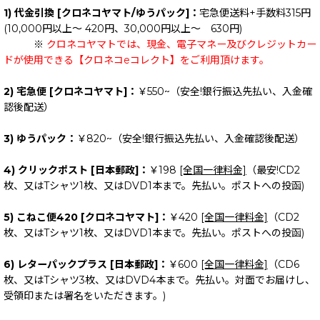
1) 代金引換 [クロネコヤマト/ゆうパック]：
宅急便送料+手数料315円
(10,000円以上～ 420円、30,000円以上～ 630円)
※
クロネコヤマトでは、現金、電子マネー及びクレジットカー
ドが使用できる【クロネコeコレクト】をご利用頂けます。
2) 宅急便 [クロネコヤマト]：
￥550~（安全!銀行振込先払い、入金確
認後配送）
3) ゆうパック：
￥820~（安全!銀行振込先払い、入金確認後配送）
4) クリックポスト [日本郵政]：
￥198
[全国一律料金]
（最安!CD2
枚、又はTシャツ1枚、又はDVD1本まで。先払い。ポストへの投函)
5) こねこ便420 [クロネコヤマト]：
￥420
[全国一律料金]
（CD2
枚、又はTシャツ1枚、又はDVD1本まで。先払い。ポストへの投函)
6) レターパックプラス [日本郵政]：
￥600
[全国一律料金]
（CD6
枚、又はTシャツ3枚、又はDVD4本まで。先払い。対面でお届けし、
受領印または署名をいただきます。)