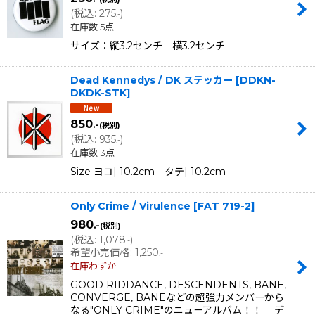
(
税込
:
275
)
.-
在庫数 5点
サイズ：縦3.2センチ 横3.2センチ
Dead Kennedys / DK ステッカー
[
DDKN-
DKDK-STK
]
850
.-
(税別)
(
税込
:
935
)
.-
在庫数 3点
Size ヨコ| 10.2cm タテ| 10.2cm
Only Crime / Virulence
[
FAT 719-2
]
980
.-
(税別)
(
税込
:
1,078
)
.-
希望小売価格
:
1,250
.-
在庫わずか
GOOD RIDDANCE, DESCENDENTS, BANE,
CONVERGE, BANEなどの超強力メンバーから
なる"ONLY CRIME"のニューアルバム！！ デ