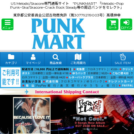
US Melodic/Skacore専門通販サイト "PUNKMART" 「Melodic~Pop
Punk~Ska/Skacore~Crack Rock Steady等の周辺バンドをセレクト」
東京都公安委員会公認古物商免許（第307792119003号）髙橋伸幸
メニュー
カート
ログイン
カテゴリ
マイページ
商品検索
ご利用案内
SALE ITEM