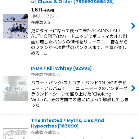
of Chaos & Order
[
790692068425
]
1,611
.-
(税別)
(
税込
:
1,772
)
.-
在庫数 2点
更にタイトになって戻って来たAGAINST ALL
AUTHORITYはハードエッジでポリティカルな側
面が増したパンクの傑作をリリース！ 昔ながら
のファンから次世代のパンクスまで、全員が楽し
める！…
INDK / Kill Whitey
[
82993
]
在庫数 在庫なし
パワー・パンク/スカコア・バンド"INDK"のデビ
ュー・アルバム！！ ニューヨークのアンダーグ
ラウンド・シーンを盛り上げた"Choking
Victim"。その方向性の違いによって解散してしま
った…
The Infested / Myths, Lies And
Hypocrites
[
163898
]
在庫数 在庫なし