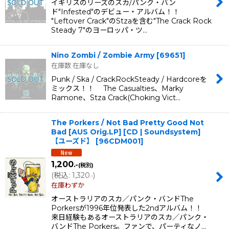
イギリスのリーズのスカ/パンク・バン
ド"Infested"のデビュー・アルバム！！
"Leftover Crack"のStzaを含む"The Crack Rock
Steady 7"のヨーロッパ・ツ…
Nino Zombi / Zombie Army
[
69651
]
在庫数 在庫なし
Punk / Ska / CrackRockSteady / Hardcoreを
ミックス！！ The Casualties、Marky
Ramone、Stza Crack(Choking Vict…
The Porkers / Not Bad Pretty Good Not
Bad [AUS Orig.LP] [CD | Soundsystem]
【ユーズド】
[
96CDM001
]
1,200
.-
(税別)
(
税込
:
1,320
)
.-
在庫わずか
オーストラリアのスカ／パンク・バンドThe
Porkersが1996年位発表した2ndアルバム！！
来日経験もあるオーストラリアのスカ／パンク・
バンドThe Porkers。ファンで、パーティなノ…