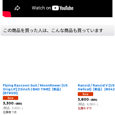
この商品を買った人は、こんな商品も買っています
Flying Raccoon Suit / Moonflower [US
Rancid / Rancid V [US 
Orig.LP] [12inch | BAD TIME]【新品】
Hellcat]【新品】
[
8042
[
BTR051
]
5,800
.-
(税別)
3,300
.-
(税別)
(
税込
:
6,380
)
.-
(
税込
:
3,630
)
在庫わずか
.-
在庫数 7点