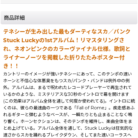
商品詳細
テネシーが生み出した最もダーティなスカ／パンク
Stuck Luckyの1stアルバム！リマスタリングさ
れ、ネオンピンクのカラーヴァイナル仕様。歌詞と
ライナーノーツを掲載した折りたたみポスター付
き！！
カントリーのイメージが強いテネシーにあって、このテンポの速い
ホーンと不信心な体悪臭をもつスカ/パンク・バンドは例外中の例
外。アルバムは、まるで呪われたレコードプレーヤーで再生されて
いるかのような、ミステリアスな30秒のイントロで幕を開けます
(この効果はアルバム全体を通して何度か使われてる)。イントロに続
くのは、彼らの最速曲の一つである「Fall of Rome」。疾走感あふ
れるギターと弾むようなベースが、一瞬たりとも止まることなく鳴
り響く。ホーンセクションは、そのテンポを維持し、楽曲全体をま
とめ上げている。アルバム全体を通して、Stuck Luckyは狂気的な
速さからスカを踊れるブレイクダウン、そしてまた速いコーラスへ