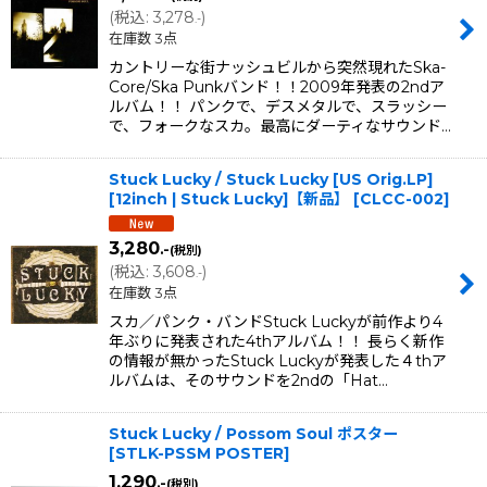
(
税込
:
3,278
)
.-
在庫数 3点
カントリーな街ナッシュビルから突然現れたSka-
Core/Ska Punkバンド！！2009年発表の2ndア
ルバム！！ パンクで、デスメタルで、スラッシー
で、フォークなスカ。最高にダーティなサウンド…
Stuck Lucky / Stuck Lucky [US Orig.LP]
[12inch | Stuck Lucky]【新品】
[
CLCC-002
]
3,280
.-
(税別)
(
税込
:
3,608
)
.-
在庫数 3点
スカ／パンク・バンドStuck Luckyが前作より4
年ぶりに発表された4thアルバム！！ 長らく新作
の情報が無かったStuck Luckyが発表した４thア
ルバムは、そのサウンドを2ndの「Hat…
Stuck Lucky / Possom Soul ポスター
[
STLK-PSSM POSTER
]
1,290
.-
(税別)