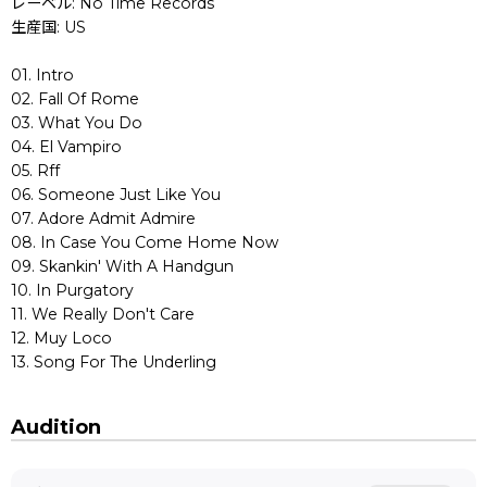
レーベル: No Time Records
生産国: US
01. Intro
02. Fall Of Rome
03. What You Do
04. El Vampiro
05. Rff
06. Someone Just Like You
07. Adore Admit Admire
08. In Case You Come Home Now
09. Skankin' With A Handgun
10. In Purgatory
11. We Really Don't Care
12. Muy Loco
13. Song For The Underling
Audition