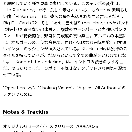
と展開していく様を見事に表現している。このテンポの変化は、
「In Purgatory」で特に美しく示されている。もう一つの素晴らし
い曲「El Vampiro」は、彼らの最も売込まれた曲と言えるだろう。
Big D、Catch 22、そしてあえて言えばStreetlightといったバンド
にも引けを取らない出来栄え。複数のホーンパートと力強いパンク
フィールが特徴的な、非常に完成度の高い楽曲。アルバムの中盤に
は、オルゴールのような音色で、再び不気味な雰囲気を醸し出す短
いインターミッションが挿入されている。Stuck Luckyは独特のス
タイルを持っているが、だからといって全ての曲が速いわけではな
い。「Song of the Underling」は、イントロの続きのような曲
だ。ゆったりとしたテンポで、不気味なアンデッドの雰囲気を漂わ
せている。
"Operation Ivy"、"Choking Victim"、"Against All Authority"の
ファンのために！
Notes & Tracklis
オリジナルリリース/ディスクリリース: 2006/2026