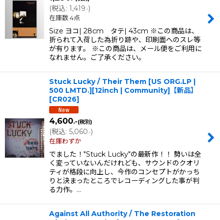
(
税込
:
1,419
)
.-
在庫数 4点
Size ヨコ| 28cm タテ| 43cm ※この商品は、
折られて入荷した為折り跡や、印刷面へのスレ等
が有ります。 ※この商品は、メール便をご利用に
なれません。ご了承ください。
Stuck Lucky / Their Them [US ORG.LP |
500 LMTD.][12inch | Community]【新品】
[
CR026
]
4,600
.-
(税別)
(
税込
:
5,060
)
.-
在庫わずか
でました！"Stuck Lucky"の最新作！！ 勢いは全
く変っていないんだけれども、サウンドのクオリ
ティが格段に向上し、今作のコンセプトがかっち
りと決まったところでレコーディングした事が判
る力作。…
Against All Authority / The Restoration