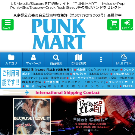
US Melodic/Skacore専門通販サイト "PUNKMART" 「Melodic~Pop
Punk~Ska/Skacore~Crack Rock Steady等の周辺バンドをセレクト」
東京都公安委員会公認古物商免許（第307792119003号）髙橋伸幸
メニュー
カート
ログイン
カテゴリ
マイページ
商品検索
ご利用案内
SALE ITEM