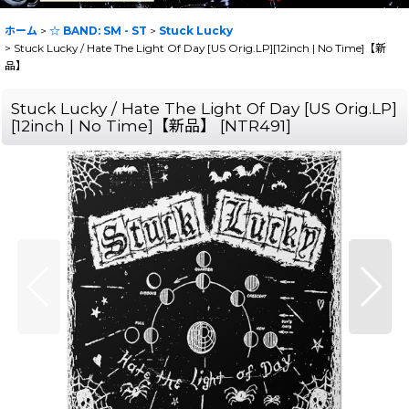
ホーム
>
☆ BAND: SM - ST
>
Stuck Lucky
>
Stuck Lucky / Hate The Light Of Day [US Orig.LP][12inch | No Time]【新
品】
Stuck Lucky / Hate The Light Of Day [US Orig.LP]
[12inch | No Time]【新品】
[
NTR491
]