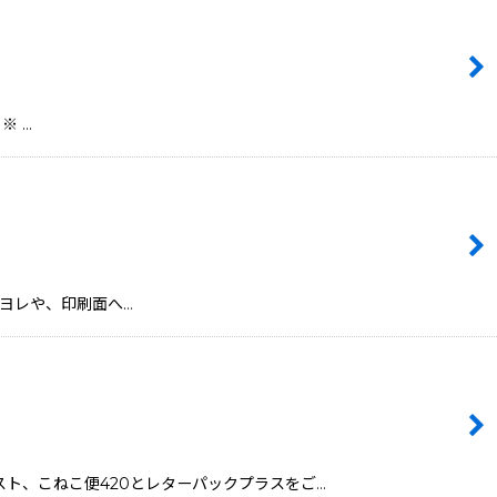
 ※ …
※ 角のヨレや、印刷面へ…
ックポスト、こねこ便420とレターパックプラスをご…