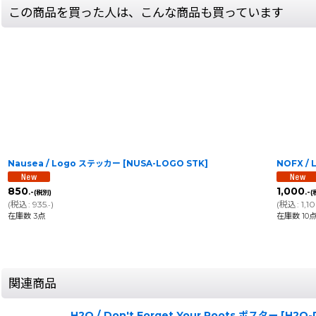
この商品を買った人は、こんな商品も買っています
Nausea / Logo ステッカー
[
NUSA-LOGO STK
]
NOFX /
850
1,000
.-
.-
(税別)
(
(
税込
:
935
)
(
税込
:
1,1
.-
在庫数 3点
在庫数 10
関連商品
H2O / Don't Forget Your Roots ポスター
[
H2O-