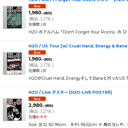
1,980
.-
(税別)
(
税込
:
2,178
)
.-
在庫数 2点
H2O のアルバム「Don't Forget Your Roots」の 1
H2O / US Tour [w/ Cruel Hand, Energy & Ba
1,980
.-
(税別)
(
税込
:
2,178
)
.-
在庫数 2点
H2OがCruel Hand, EnergyそしてBaneと行ったU
H2O / Live ポスター
[
H2O-LIVE POSTER
]
2,980
.-
(税別)
(
税込
:
3,278
)
.-
在庫わずか
Size ヨコ| 60.96cm タテ| 96.52cm 