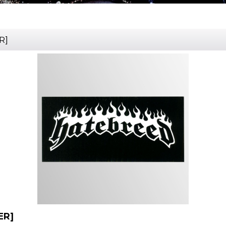
R
]
ER
]