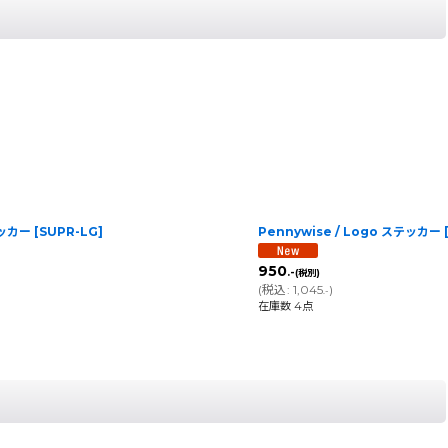
テッカー
[
SUPR-LG
]
Pennywise / Logo ステッカー
950
.-
(税別)
(
税込
:
1,045
)
.-
在庫数 4点