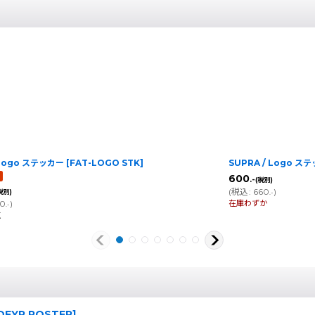
 Logo ステッカー
[
FAT-LOGO STK
]
SUPRA / Logo ス
600
.-
(税別)
(
税込
:
660
)
税別)
.-
在庫わずか
00
)
.-
点
DFYR POSTER
]