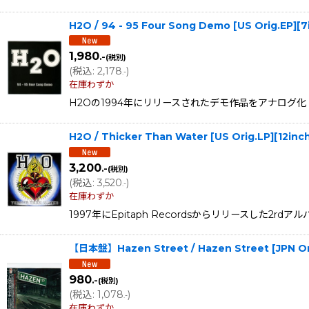
H2O / 94 - 95 Four Song Demo [US Orig.EP]
1,980
.-
(税別)
(
税込
:
2,178
)
.-
在庫わずか
H2Oの1994年にリリースされたデモ作品をアナログ化！Eyeb
H2O / Thicker Than Water [US Orig.LP][12i
3,200
.-
(税別)
(
税込
:
3,520
)
.-
在庫わずか
1997年にEpitaph Recordsからリリースした2rdア
【日本盤】Hazen Street / Hazen Street [JPN O
980
.-
(税別)
(
税込
:
1,078
)
.-
在庫わずか