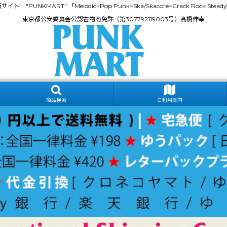
門通販サイト "PUNKMART" 「Melodic~Pop Punk~Ska/Skacore~Crack Rock
東京都公安委員会公認古物商免許（第307792119003号）髙橋伸幸
商品検索
ご利用案内