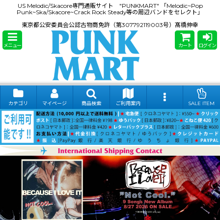
US Melodic/Skacore専門通販サイト "PUNKMART" 「Melodic~Pop
Punk~Ska/Skacore~Crack Rock Steady等の周辺バンドをセレクト」
東京都公安委員会公認古物商免許（第307792119003号）髙橋伸幸
メニュー
カート
ログイン
カテゴリ
マイページ
商品検索
ご利用案内
SALE ITEM