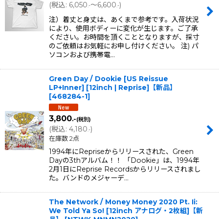
(
税込
:
6,050
～6,600
)
.-
.-
注）着丈と身丈は、あくまで参考です。入荷状況
により、使用ボディーに変化が生じます。ご了承
ください。お時間を頂くこととなりますが、採寸
のご依頼はお気軽にお申し付けください。 注) パ
ソコンおよび携帯電…
Green Day / Dookie [US Reissue
LP+Inner] [12inch | Reprise]【新品】
[
468284-1
]
3,800
.-
(税別)
(
税込
:
4,180
)
.-
在庫数 2点
1994年にRepriseからリリースされた、Green
Dayの3thアルバム！！ 「Dookie」は、1994年
2月1日にReprise Recordsからリリースされまし
た。バンドのメジャーデ…
The Network / Money Money 2020 Pt. Ii:
We Told Ya So! [12inch アナログ・2枚組]【新