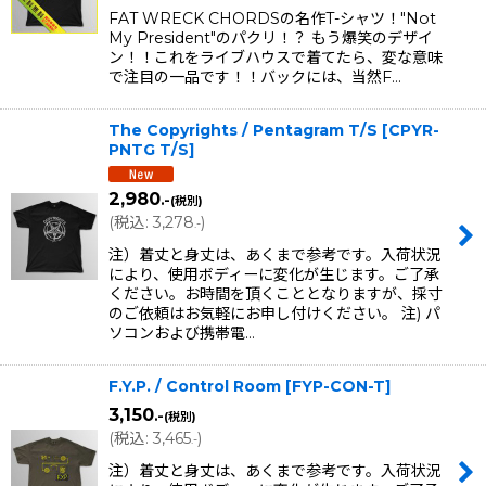
FAT WRECK CHORDSの名作T-シャツ！"Not
My President"のパクリ！？ もう爆笑のデザイ
ン！！これをライブハウスで着てたら、変な意味
で注目の一品です！！バックには、当然F…
The Copyrights / Pentagram T/S
[
CPYR-
PNTG T/S
]
2,980
.-
(税別)
(
税込
:
3,278
)
.-
注）着丈と身丈は、あくまで参考です。入荷状況
により、使用ボディーに変化が生じます。ご了承
ください。お時間を頂くこととなりますが、採寸
のご依頼はお気軽にお申し付けください。 注) パ
ソコンおよび携帯電…
F.Y.P. / Control Room
[
FYP-CON-T
]
3,150
.-
(税別)
(
税込
:
3,465
)
.-
注）着丈と身丈は、あくまで参考です。入荷状況