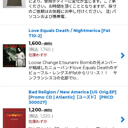
により、使用ボディーに変化が生じます。ご了承
ください。お時間を頂くこととなりますが、採寸
のご依頼はお気軽にお申し付けください。 注) パ
ソコンおよび携帯電…
Love Equals Death / Nightmerica
[
Fat
710-2
]
1,600
.-
(税別)
(
税込
:
1,760
)
.-
在庫わずか
Loose Changeとtsunami Bombの元メンバー
が結成したニューバンドlove Equals Deathのデ
ビューフル・レングスがfatからリリ−ス！！ サ
ンフランシスコの北部でlo…
Bad Religion / New America [US Orig.EP]
[Promo CD | Atlantic]【ユーズド】
[
PRCD
300027
]
1,200
.-
(税別)
(
税込
:
1,320
)
.-
在庫わずか