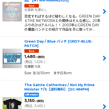
品】
[
NTWK-MNMN2020
]
在庫数 在庫なし
否定すればするほど疑わしくなる。GREEN DAY
とTHE NETWORKとの関係はそんな感じ。20年
ぶりの2ndアルバム！！ 2003年にGREEN DAY
の覆面バンドとの紹介で作品を手に取ってか…
Green Day / Blue パッチ
[
GRDY-BLUE-
PATCH
]
1,480
.-
(税別)
(
税込
:
1,628
)
.-
在庫数 15点
Size ヨコ|10cm タテ|5.8cm
The Sainte Catherines / Not My Prime
Minister T/S【送料無料】
[
SC-NMPM
]
3,150
.-
(税別)
(
税込
:
3,465
)
.-