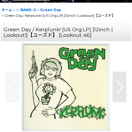
ホーム
>
☆ BAND: G
>
Green Day
>
Green Day / Kerplunk! [US Org.LP] [12inch | Lookout!]【ユーズド】
Green Day / Kerplunk! [US Org.LP] [12inch |
Lookout!]【ユーズド】
[
Lookout 46
]