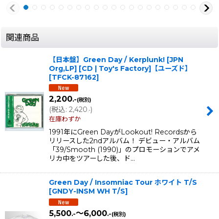
関連商品
【日本盤】Green Day / Kerplunk! [JPN
Org,LP] [CD | Toy's Factory]【ユーズド】
[
TFCK-87162
]
2,200
.-
(税別)
(
税込
:
2,420
)
.-
在庫わずか
1991年にGreen DayがLookout! Recordsから
リリースした2ndアルバム！ デビュー・アルバム
「39/Smooth (1990)」のプロモーションでアメ
リカ中をツアーした後、ド…
Green Day / Insomniac Tour ホワイト T/S
[
GNDY-INSM WH T/S
]
5,500
～6,000
.-
.-
(税別)