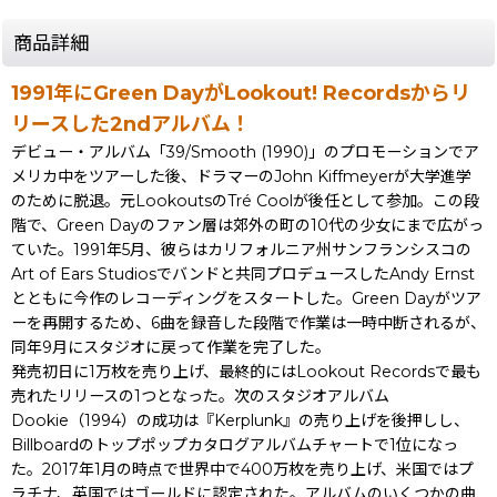
商品詳細
1991年にGreen DayがLookout! Recordsからリ
リースした2ndアルバム！
デビュー・アルバム「39/Smooth (1990)」のプロモーションでア
メリカ中をツアーした後、ドラマーのJohn Kiffmeyerが大学進学
のために脱退。元LookoutsのTré Coolが後任として参加。この段
階で、Green Dayのファン層は郊外の町の10代の少女にまで広がっ
ていた。1991年5月、彼らはカリフォルニア州サンフランシスコの
Art of Ears Studiosでバンドと共同プロデュースしたAndy Ernst
とともに今作のレコーディングをスタートした。Green Dayがツア
ーを再開するため、6曲を録音した段階で作業は一時中断されるが、
同年9月にスタジオに戻って作業を完了した。
発売初日に1万枚を売り上げ、最終的にはLookout Recordsで最も
売れたリリースの1つとなった。次のスタジオアルバム
Dookie（1994）の成功は『Kerplunk』の売り上げを後押しし、
Billboardのトップポップカタログアルバムチャートで1位になっ
た。2017年1月の時点で世界中で400万枚を売り上げ、米国ではプ
ラチナ、英国ではゴールドに認定された。アルバムのいくつかの曲