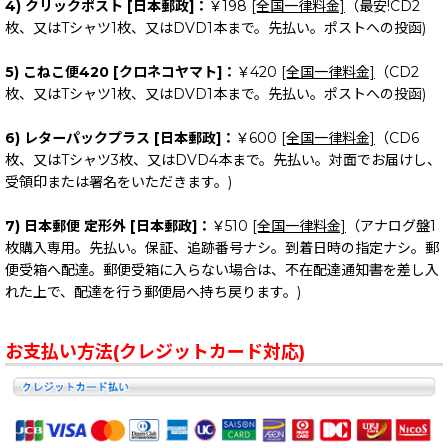
4) クリックポスト [日本郵政]：
￥198
[全国一律料金]
（最安!CD2
枚、又はTシャツ1枚、又はDVD1本まで。先払い。ポストへの投函)
5) こねこ便420 [クロネコヤマト]：
￥420
[全国一律料金]
（CD2
枚、又はTシャツ1枚、又はDVD1本まで。先払い。ポストへの投函)
6) レターパックプラス [日本郵政]：
￥600
[全国一律料金]
（CD6
枚、又はTシャツ3枚、又はDVD4本まで。先払い。対面でお届けし、
受領印または署名をいただきます。)
7) 日本郵便 定形外 [日本郵政]：
￥510
[全国一律料金]
（アナログ盤1
枚購入専用。先払い。保証、追跡番号ナシ。到着日時の指定ナシ。郵
便受箱へ配達。郵便受箱に入らない場合は、不在配達通知書を差し入
れた上で、配達を行う郵便局へ持ち戻ります。)
お支払い方法(クレジットカード対応)