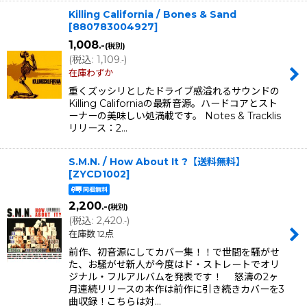
Killing California / Bones & Sand
[
880783004927
]
1,008
.-
(税別)
(
税込
:
1,109
)
.-
在庫わずか
重くズッシリとしたドライブ感溢れるサウンドの
Killing Californiaの最新音源。ハードコアとスト
ーナーの美味しい処満載です。 Notes & Tracklis
リリース：2…
S.M.N. / How About It ?【送料無料】
[
ZYCD1002
]
2,200
.-
(税別)
(
税込
:
2,420
)
.-
在庫数 12点
前作、初音源にしてカバー集！！で世間を騒がせ
た、お騒がせ新人が今度はド・ストレートでオリ
ジナル・フルアルバムを発表です！ 怒濤の2ヶ
月連続リリースの本作は前作に引き続きカバーを3
曲収録！こちらは対…