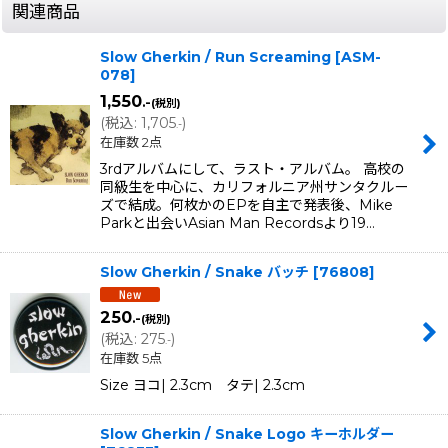
関連商品
Slow Gherkin / Run Screaming
[
ASM-
078
]
1,550
.-
(税別)
(
税込
:
1,705
)
.-
在庫数 2点
3rdアルバムにして、ラスト・アルバム。 高校の
同級生を中心に、カリフォルニア州サンタクルー
ズで結成。何枚かのEPを自主で発表後、Mike
Parkと出会いAsian Man Recordsより19…
Slow Gherkin / Snake バッチ
[
76808
]
250
.-
(税別)
(
税込
:
275
)
.-
在庫数 5点
Size ヨコ| 2.3cm タテ| 2.3cm
Slow Gherkin / Snake Logo キーホルダー