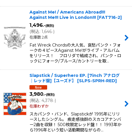
Against Me! / Americans Abroad!!!
Against Me!!! Live in London!!!
[
FAT716-2
]
1,496
.-
(税別)
(
税込
:
1,646
)
.-
在庫数 2点
Fat Wreck Chordsの大人気、哀愁パンク・フォ
ークの４ピースAgainst Me!がライブ・アルバム
をリリース！ フロリダで結成され、パンク・ロ
ックにフォーク/ブルース/カントリーを取…
Slapstick / Superhero EP. [7inch アナログ
｜レッド盤]【ユーズド】
[
SLPS-SPRH-RED
]
3,980
.-
(税別)
(
税込
:
4,378
)
.-
在庫わずか
スカパンク・バンド、Slapstickが 1995年にリリ
ースしたシングル。 疾走感抜群のスカコアナンバ
ー2曲を収録！ 500枚限定レッド盤！！ 1993年か
ら1996年という短い活動期間ながらの…