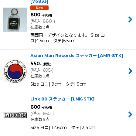
[
76833
]
800
.-
(税別)
(
税込
:
880
)
.-
在庫数 3点
両面同一デザインとなります。 Size ヨ
コ|4.5cm タテ|6.5cm
Asian Man Records ステッカー
[
AMR-STK
]
550
.-
(税別)
(
税込
:
605
)
.-
在庫数 2点
Size ヨコ| 9cm タテ| 9cm
Link 80 ステッカー
[
LNK-STK
]
600
.-
(税別)
(
税込
:
660
)
.-
在庫数 9点
Size ヨコ| 12.8cm タテ| 3.4cm