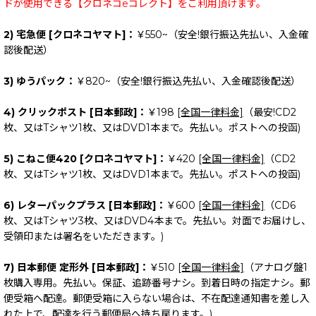
ドが使用できる【クロネコeコレクト】をご利用頂けます。
2) 宅急便 [クロネコヤマト]：
￥550~（安全!銀行振込先払い、入金確
認後配送）
3) ゆうパック：
￥820~（安全!銀行振込先払い、入金確認後配送）
4) クリックポスト [日本郵政]：
￥198
[全国一律料金]
（最安!CD2
枚、又はTシャツ1枚、又はDVD1本まで。先払い。ポストへの投函)
5) こねこ便420 [クロネコヤマト]：
￥420
[全国一律料金]
（CD2
枚、又はTシャツ1枚、又はDVD1本まで。先払い。ポストへの投函)
6) レターパックプラス [日本郵政]：
￥600
[全国一律料金]
（CD6
枚、又はTシャツ3枚、又はDVD4本まで。先払い。対面でお届けし、
受領印または署名をいただきます。)
7) 日本郵便 定形外 [日本郵政]：
￥510
[全国一律料金]
（アナログ盤1
枚購入専用。先払い。保証、追跡番号ナシ。到着日時の指定ナシ。郵
便受箱へ配達。郵便受箱に入らない場合は、不在配達通知書を差し入
れた上で、配達を行う郵便局へ持ち戻ります。)