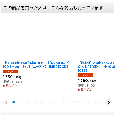
この商品を買った人は、こんな商品も買っています
The Scofflaws / Ska In Hi-Fi [US Org.LP]
【日本盤】Authority Zero
[CD | Moon Ska]【ユーズド】
[
MR052CD
]
Org.LP] [CD | In-N
1026
]
1,330
.-
(税別)
1,280
.-
(
税込
:
1,463
)
(税別)
.-
(
税込
:
1,408
)
在庫わずか
.-
在庫わずか