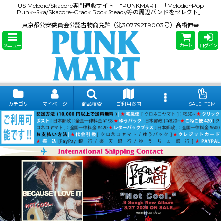
US Melodic/Skacore専門通販サイト "PUNKMART" 「Melodic~Pop
Punk~Ska/Skacore~Crack Rock Steady等の周辺バンドをセレクト」
東京都公安委員会公認古物商免許（第307792119003号）髙橋伸幸
メニュー
カート
ログイン
カテゴリ
マイページ
商品検索
ご利用案内
SALE ITEM