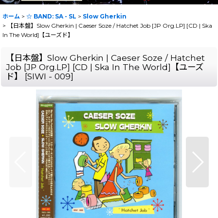
ホーム
>
☆ BAND: SA - SL
>
Slow Gherkin
>
【日本盤】Slow Gherkin | Caeser Soze / Hatchet Job [JP Org.LP] [CD | Ska
In The World]【ユーズド】
【日本盤】Slow Gherkin | Caeser Soze / Hatchet
Job [JP Org.LP] [CD | Ska In The World]【ユーズ
ド】
[
SIWI - 009
]