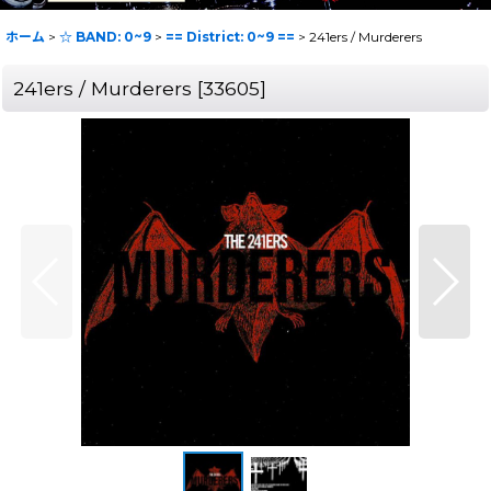
ホーム
>
☆ BAND: 0~9
>
== District: 0~9 ==
>
241ers / Murderers
241ers / Murderers
[
33605
]