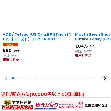
ADZ / Tetsuo [US Orig.EP][7inch | 1
Mouth Sewn Shut
+ 2]【ユーズド】
[
1+2 EP 083
]
Future Today
[
67
1,847
.-
(税別)
680
.-
(税別)
(
税込
:
2,032
)
.-
在庫わずか
(
税込
:
748
)
.-
在庫わずか
送料/配送方法(10,000円以上で送料無料)