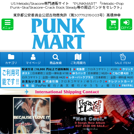
US Melodic/Skacore専門通販サイト "PUNKMART" 「Melodic~Pop
Punk~Ska/Skacore~Crack Rock Steady等の周辺バンドをセレクト」
東京都公安委員会公認古物商免許（第307792119003号）髙橋伸幸
メニュー
カート
ログイン
カテゴリ
マイページ
商品検索
ご利用案内
SALE ITEM