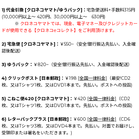
1) 代金引換 [クロネコヤマト/ゆうパック]：
宅急便送料+手数料315円
(10,000円以上～ 420円、30,000円以上～ 630円)
※
クロネコヤマトでは、現金、電子マネー及びクレジットカー
ドが使用できる【クロネコeコレクト】をご利用頂けます。
2) 宅急便 [クロネコヤマト]：
￥550~（安全!銀行振込先払い、入金確
認後配送）
3) ゆうパック：
￥820~（安全!銀行振込先払い、入金確認後配送）
4) クリックポスト [日本郵政]：
￥198
[全国一律料金]
（最安!CD2
枚、又はTシャツ1枚、又はDVD1本まで。先払い。ポストへの投函)
5) こねこ便420 [クロネコヤマト]：
￥420
[全国一律料金]
（CD2
枚、又はTシャツ1枚、又はDVD1本まで。先払い。ポストへの投函)
6) レターパックプラス [日本郵政]：
￥600
[全国一律料金]
（CD6
枚、又はTシャツ3枚、又はDVD4本まで。先払い。対面でお届けし、
受領印または署名をいただきます。)