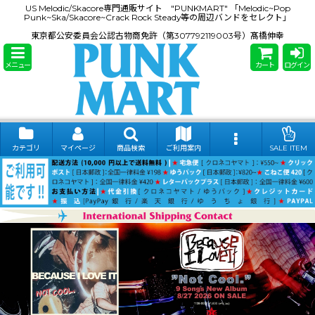
US Melodic/Skacore専門通販サイト "PUNKMART" 「Melodic~Pop
Punk~Ska/Skacore~Crack Rock Steady等の周辺バンドをセレクト」
東京都公安委員会公認古物商免許（第307792119003号）髙橋伸幸
メニュー
カート
ログイン
カテゴリ
マイページ
商品検索
ご利用案内
SALE ITEM