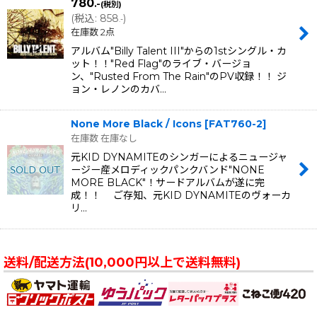
780
.-
(税別)
(
税込
:
858
)
.-
在庫数 2点
アルバム"Billy Talent III"からの1stシングル・カ
ット！！"Red Flag"のライブ・バージョ
ン、"Rusted From The Rain"のPV収録！！ ジ
ョン・レノンのカバ…
None More Black / Icons
[
FAT760-2
]
在庫数 在庫なし
元KID DYNAMITEのシンガーによるニュージャ
ージー産メロディックパンクバンド"NONE
MORE BLACK"！サードアルバムが遂に完
成！！ ご存知、元KID DYNAMITEのヴォーカ
リ…
送料/配送方法(10,000円以上で送料無料)