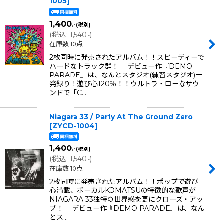
1005
]
1,400
.-
(税別)
(
税込
:
1,540
)
.-
在庫数 10点
2枚同時に発売されたアルバム！！スピーディーで
ハードなトラック群！ デビュー作『DEMO
PARADE』は、なんとスタジオ(練習スタジオ)一
発録り！遊び心120％！！ウルトラ・ローなサウ
ンドで「C…
Niagara 33 / Party At The Ground Zero
[
ZYCD-1004
]
1,400
.-
(税別)
(
税込
:
1,540
)
.-
在庫数 10点
2枚同時に発売されたアルバム！！ポップで遊び
心満載、ボーカルKOMATSUの特徴的な歌声が
NIAGARA 33独特の世界感を更にクローズ・アッ
プ！ デビュー作『DEMO PARADE』は、なん
とス…