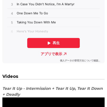
Videos
Tear It Up - Intermission + Tear It Up, Tear It Down
+ Deadly