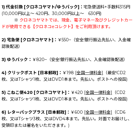
1) 代金引換 [クロネコヤマト/ゆうパック]：
宅急便送料+手数料315円
(10,000円以上～ 420円、30,000円以上～ 630円)
※
クロネコヤマトでは、現金、電子マネー及びクレジットカー
ドが使用できる【クロネコeコレクト】をご利用頂けます。
2) 宅急便 [クロネコヤマト]：
￥550~（安全!銀行振込先払い、入金確
認後配送）
3) ゆうパック：
￥820~（安全!銀行振込先払い、入金確認後配送）
4) クリックポスト [日本郵政]：
￥198
[全国一律料金]
（最安!CD2
枚、又はTシャツ1枚、又はDVD1本まで。先払い。ポストへの投函)
5) こねこ便420 [クロネコヤマト]：
￥420
[全国一律料金]
（CD2
枚、又はTシャツ1枚、又はDVD1本まで。先払い。ポストへの投函)
6) レターパックプラス [日本郵政]：
￥600
[全国一律料金]
（CD6
枚、又はTシャツ3枚、又はDVD4本まで。先払い。対面でお届けし、
受領印または署名をいただきます。)