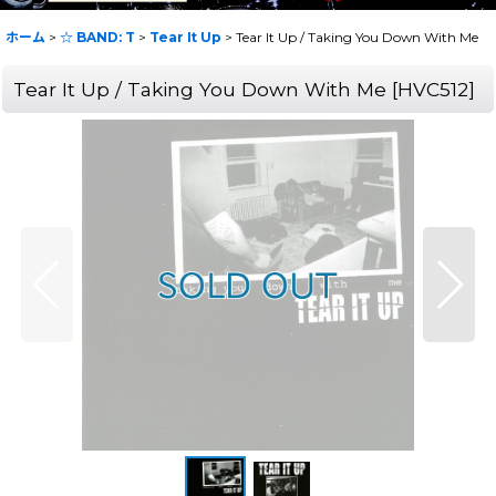
ホーム
>
☆ BAND: T
>
Tear It Up
>
Tear It Up / Taking You Down With Me
Tear It Up / Taking You Down With Me
[
HVC512
]