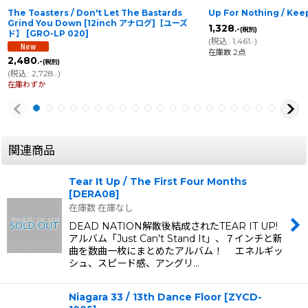
The Toasters / Don't Let The Bastards
Up For Nothing / Keep 
Grind You Down [12inch アナログ]【ユーズ
1,328
.-
(税別)
ド】
[
GRO-LP 020
]
(
税込
:
1,461
)
.-
在庫数 2点
2,480
.-
(税別)
(
税込
:
2,728
)
.-
在庫わずか
関連商品
Tear It Up / The First Four Months
[
DERA08
]
在庫数 在庫なし
DEAD NATION解散後結成されたTEAR IT UP!
アルバム「Just Can't Stand It」、７インチと新
曲を数曲一枚にまとめたアルバム！ エネルギッ
シュ、スピード感、アングリ…
Niagara 33 / 13th Dance Floor
[
ZYCD-