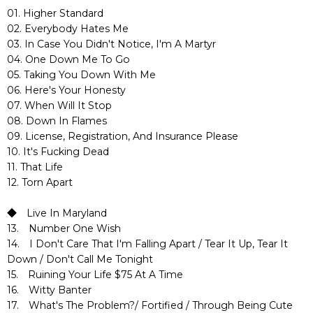
01. Higher Standard
02. Everybody Hates Me
03. In Case You Didn't Notice, I'm A Martyr
04. One Down Me To Go
05. Taking You Down With Me
06. Here's Your Honesty
07. When Will It Stop
08. Down In Flames
09. License, Registration, And Insurance Please
10. It's Fucking Dead
11. That Life
12. Torn Apart
◆ Live In Maryland
13. Number One Wish
14. I Don't Care That I'm Falling Apart / Tear It Up, Tear It
Down / Don't Call Me Tonight
15. Ruining Your Life $75 At A Time
16. Witty Banter
17. What's The Problem?/ Fortified / Through Being Cute