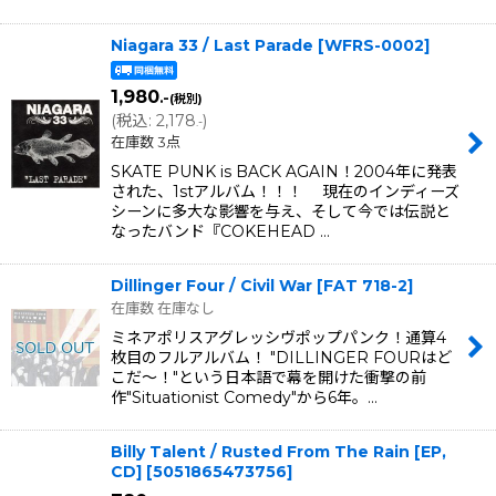
Niagara 33 / Last Parade
[
WFRS-0002
]
1,980
.-
(税別)
(
税込
:
2,178
)
.-
在庫数 3点
SKATE PUNK is BACK AGAIN！2004年に発表
された、1stアルバム！！！ 現在のインディーズ
シーンに多大な影響を与え、そして今では伝説と
なったバンド『COKEHEAD …
Dillinger Four / Civil War
[
FAT 718-2
]
在庫数 在庫なし
ミネアポリスアグレッシヴポップパンク！通算4
枚目のフルアルバム！ "DILLINGER FOURはど
こだ〜！"という日本語で幕を開けた衝撃の前
作"Situationist Comedy"から6年。…
Billy Talent / Rusted From The Rain [EP,
CD]
[
5051865473756
]