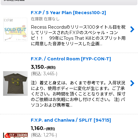
F.Y.P / 5 Year Plan
[
Recess100-2
]
在庫数 在庫なし
Recess Recordsのリリース100タイトル目を祝
してリリースされたF.Y.Pのスペシャル・コン
ピ！！ 99年にToys That Killとのスプリット用
に用意した音源をリリースした企画…
F.Y.P. / Control Room
[
FYP-CON-T
]
3,150
.-
(税別)
(
税込
:
3,465
)
.-
注）着丈と身丈は、あくまで参考です。入荷状況
により、使用ボディーに変化が生じます。ご了承
ください。お時間を頂くこととなりますが、採寸
のご依頼はお気軽にお申し付けください。 注) パ
ソコンおよび携帯電…
F.Y.P. and Chaniwa / SPLIT
[
94715
]
1,160
.-
(税別)
(
税込
:
1,276
)
.-