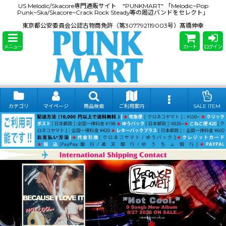
US Melodic/Skacore専門通販サイト "PUNKMART" 「Melodic~Pop
Punk~Ska/Skacore~Crack Rock Steady等の周辺バンドをセレクト」
東京都公安委員会公認古物商免許（第307792119003号）髙橋伸幸
メニュー
カート
ログイン
カテゴリ
マイページ
商品検索
ご利用案内
SALE ITEM