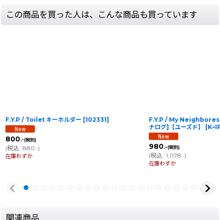
この商品を買った人は、こんな商品も買っています
F.Y.P / Toilet キーホルダー
[
102331
]
F.Y.P / My Neighbores
ナログ]【ユーズド】
[
K–I
800
.-
(税別)
980
.-
(
税込
:
880
)
(税別)
.-
(
税込
:
1,078
)
在庫わずか
.-
在庫わずか
関連商品