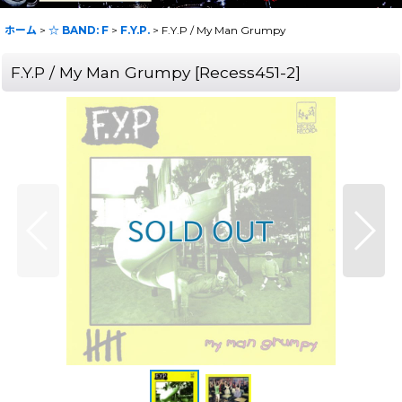
ホーム
>
☆ BAND: F
>
F.Y.P.
>
F.Y.P / My Man Grumpy
F.Y.P / My Man Grumpy
[
Recess451-2
]