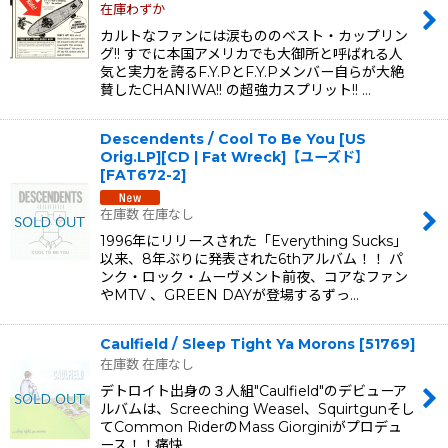
在庫わずか
カルトなファンには涙もののベスト・カップリン
グ!! すでに本国アメリカでも大御所と呼ばれる人
気と実力を誇るF.Y.PとF.Y.Pメンバー自らが大絶
賛したCHANIWA!! の超強力スプリット!! …
Descendents / Cool To Be You [US
Orig.LP][CD | Fat Wreck]【ユーズド】
[
FAT672-2
]
在庫数 在庫なし
1996年にリリースされた「Everything Sucks」
以来、8年ぶりに発表された6thアルバム！！ パ
ンク・ロック・ムーヴメント前夜、コアなファン
やMTV 、GREEN DAYが登場するずっ…
Caulfield / Sleep Tight Ya Morons
[
51769
]
在庫数 在庫なし
デトロイト出身の３人組"Caulfield"のデビューア
ルバムは、Screeching Weasel、Squirtgunそし
てCommon RiderのMass Giorginiがプロデュ
ース！！痛快…