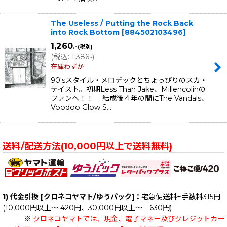
The Useless / Putting the Rock Back
into Rock Bottom
[
884502103496
]
1,260
.-
(税別)
(
税込
:
1,386
)
.-
在庫わずか
90'sスタイル・メロデックとちょっぴりのスカ・
テイスト。初期Less Than Jake、Millencolinの
ファンへ！！ 結成後４年の間にThe Vandals、
Voodoo Glow S…
送料/配送方法(10,000円以上で送料無料)
1) 代金引換 [クロネコヤマト/ゆうパック]：
宅急便送料+手数料315円
(10,000円以上～ 420円、30,000円以上～ 630円)
※
クロネコヤマトでは、現金、電子マネー及びクレジットカー