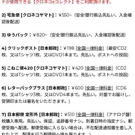
ドが使用できる【クロネコeコレクト】をご利用頂けます。
2) 宅急便 [クロネコヤマト]：
￥550~（安全!銀行振込先払い、入金確
認後配送）
3) ゆうパック：
￥820~（安全!銀行振込先払い、入金確認後配送）
4) クリックポスト [日本郵政]：
￥198
[全国一律料金]
（最安!CD2
枚、又はTシャツ1枚、又はDVD1本まで。先払い。ポストへの投函)
5) こねこ便420 [クロネコヤマト]：
￥420
[全国一律料金]
（CD2
枚、又はTシャツ1枚、又はDVD1本まで。先払い。ポストへの投函)
6) レターパックプラス [日本郵政]：
￥600
[全国一律料金]
（CD6
枚、又はTシャツ3枚、又はDVD4本まで。先払い。対面でお届けし、
受領印または署名をいただきます。)
7) 日本郵便 定形外 [日本郵政]：
￥510
[全国一律料金]
（アナログ盤1
枚購入専用。先払い。保証、追跡番号ナシ。到着日時の指定ナシ。郵
便受箱へ配達。郵便受箱に入らない場合は、不在配達通知書を差し入
れた上で、配達を行う郵便局へ持ち戻ります。)