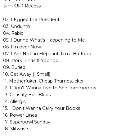
レーベル：Recess
02. I Egged the President
03. Undumb
04. Rabid
05. I Dunno What's Happening to Me
06. I'm over Now
07. I Am Not an Elephant, I'm a Buffoon
08. Pork Rinds & Yoohoo
09. Buried
10. Get Away (I Smell)
11. Motherfuker, Cheap Thumbsucker
12. I Don't Wanna Live to See Tommorrow
13. Chastity Belt Blues
14. Allergic
15. I Don't Wanna Carry Your Books
16. Power Lines
17. Superbowl Sunday
18. Slitwrists