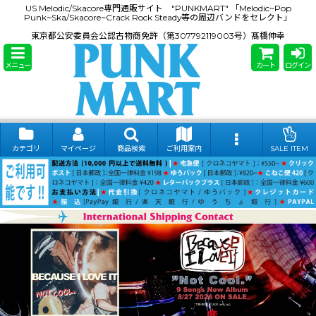
US Melodic/Skacore専門通販サイト "PUNKMART" 「Melodic~Pop
Punk~Ska/Skacore~Crack Rock Steady等の周辺バンドをセレクト」
東京都公安委員会公認古物商免許（第307792119003号）髙橋伸幸
メニュー
カート
ログイン
カテゴリ
マイページ
商品検索
ご利用案内
SALE ITEM