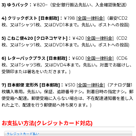
3) ゆうパック：
￥820~（安全!銀行振込先払い、入金確認後配送）
4) クリックポスト [日本郵政]：
￥198
[全国一律料金]
（最安!CD2
枚、又はTシャツ1枚、又はDVD1本まで。先払い。ポストへの投函)
5) こねこ便420 [クロネコヤマト]：
￥420
[全国一律料金]
（CD2
枚、又はTシャツ1枚、又はDVD1本まで。先払い。ポストへの投函)
6) レターパックプラス [日本郵政]：
￥600
[全国一律料金]
（CD6
枚、又はTシャツ3枚、又はDVD4本まで。先払い。対面でお届けし、
受領印または署名をいただきます。)
7) 日本郵便 定形外 [日本郵政]：
￥510
[全国一律料金]
（アナログ盤1
枚購入専用。先払い。保証、追跡番号ナシ。到着日時の指定ナシ。郵
便受箱へ配達。郵便受箱に入らない場合は、不在配達通知書を差し入
れた上で、配達を行う郵便局へ持ち戻ります。)
お支払い方法(クレジットカード対応)