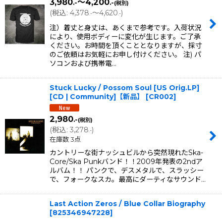
3,980
～4,200
.-
.-
(税別)
(
税込
:
4,378
～4,620
)
.-
.-
注）着丈と身丈は、あくまで参考です。入荷状況
により、使用ボディーに変化が生じます。ご了承
ください。お時間を頂くこととなりますが、採寸
のご依頼はお気軽にお申し付けください。 注) パ
ソコンおよび携帯電…
Stuck Lucky / Possom Soul [US Orig.LP]
[CD | Community]【新品】
[
CR002
]
2,980
.-
(税別)
(
税込
:
3,278
)
.-
在庫数 3点
カントリーな街ナッシュビルから突然現れたSka-
Core/Ska Punkバンド！！2009年発表の2ndア
ルバム！！ パンクで、デスメタルで、スラッシー
で、フォークなスカ。最高にダーティなサウンド…
Last Action Zeros / Blue Collar Biography
[
825346947228
]