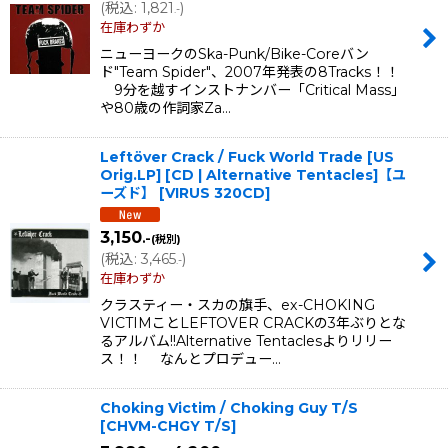
(
税込
:
1,821
)
.-
在庫わずか
ニューヨークのSka-Punk/Bike-Coreバン
ド"Team Spider"、2007年発表の8Tracks！！
9分を越すインストナンバー「Critical Mass」
や80歳の作詞家Za…
Leftöver Crack / Fuck World Trade [US
Orig.LP] [CD | Alternative Tentacles]【ユ
ーズド】
[
VIRUS 320CD
]
3,150
.-
(税別)
(
税込
:
3,465
)
.-
在庫わずか
クラスティー・スカの旗手、ex-CHOKING
VICTIMことLEFTOVER CRACKの3年ぶりとな
るアルバム!!Alternative Tentaclesよりリリー
ス！！ なんとプロデュー…
Choking Victim / Choking Guy T/S
[
CHVM-CHGY T/S
]