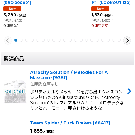
[
RBC-000001
]
ド】
[
LOOKOUT 130
]
3,780
1,530
.-
.-
(税別)
(税別)
(
税込
:
4,158
)
(
税込
:
1,683
)
.-
.-
在庫数 5点
在庫わずか
関連商品
Atrocity Solution / Melodies For A
Massacre
[
9381
]
在庫数 在庫なし
ポリティカルなメッセージを打ち出すウィスコン
シン州出身の4人組ska/punkバンド、"Atrocity
Solution"の1stフルアルバム！！ メロデックな
リフとハーモニー、叩き付けるような…
Team Spider / Fuck Brakes
[
68413
]
1,655
.-
(税別)