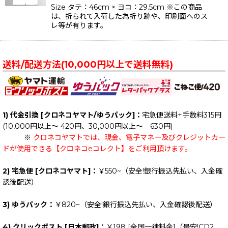
Size タテ：46cm × ヨコ：29.5cm ※この商品
は、折られて入荷した為折り跡や、印刷面へのス
レ等が有ります。
送料/配送方法(10,000円以上で送料無料)
1) 代金引換 [クロネコヤマト/ゆうパック]：
宅急便送料+手数料315円
(10,000円以上～ 420円、30,000円以上～ 630円)
※
クロネコヤマトでは、現金、電子マネー及びクレジットカー
ドが使用できる【クロネコeコレクト】をご利用頂けます。
2) 宅急便 [クロネコヤマト]：
￥550~（安全!銀行振込先払い、入金確
認後配送）
3) ゆうパック：
￥820~（安全!銀行振込先払い、入金確認後配送）
4) クリックポスト [日本郵政]：
￥198
[全国一律料金]
（最安!CD2