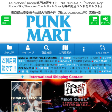
US Melodic/Skacore専門通販サイト "PUNKMART" 「Melodic~Pop
Punk~Ska/Skacore~Crack Rock Steady等の周辺バンドをセレクト」
東京都公安委員会公認古物商免許（第307792119003号）髙橋伸幸
メニュー
カート
ログイン
カテゴリ
マイページ
商品検索
ご利用案内
SALE ITEM