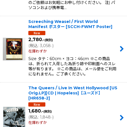
のご依頼はお気軽にお申し付けください。 注) パ
ソコンおよび携帯電…
Screeching Weasel / First World
Manifest ポスター
[
SCCH-FWMT Poster
]
2,780
.-
(税別)
(
税込
:
3,058
)
.-
在庫わずか
Size タテ：60cm × ヨコ：46cm ※この商品
は、折られて入荷した為折り跡や印刷面へのスレ
等が有ります。 ※この商品は、メール便をご利用
になれません。ご了承ください。
The Queers / Live In West Hollywood [US
Orig.LP][CD | Hopeless]【ユーズド】
[
HR658-2
]
1,680
.-
(税別)
(
税込
:
1,848
)
.-
在庫わずか