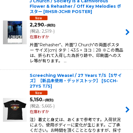
J Church / Society Is a Carnivorous
Flower & Rehasher / Off Key Melodies ポ
スター
[
RHSR-JCHR POSTER
]
2,290
.-
(税別)
(
税込
:
2,519
)
.-
在庫わずか
片面"Rehasher"、片面"J Church"の両面ポスタ
ー サイズ(cm) タテ：43.5 × ヨコ：28 ※この商品
は、折られて入荷した為折り跡や、印刷面へのス
レ等が有ります。 …
Screeching Weasel / 27 Years T/S【Sサイ
ズ】【新品未使用・デッドストック】
[
SCCH-
27YS T/S
]
5,150
.-
(税別)
(
税込
:
5,665
)
.-
在庫わずか
注）着丈と身丈は、あくまで参考です。入荷状況
により、使用ボディーに変化が生じます。ご了承
ください。お時間を頂くこととなりますが、採寸