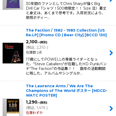
30年間のファンとしてChris Sharyが描くBig
Drill Car Tシャツ！500枚限定！！ Size 注）着丈
と身丈は、あくまで参考です。入荷状況により、
使用ボディー…
The Faction / 1982 - 1985 Collection [US
Re.LP] [Promo CD | Beer City]
[
BCCD 130
]
2,100
.-
(税別)
(
税込
:
2,310
)
.-
在庫数 2点
17歳にしてPOWELLの専属ライダーとなっ
た、"Steve Caballero"が在籍したHD Punkバン
ド"The Faction"の作品集！！ 数年の活動期間
に残した、アルバムやシングルか…
The Lawrence Arms / We Are The
Champions of The World ポスター
[
MDCD-
WATC POSTER
]
1,290
.-
(税別)
(
税込
:
1,419
)
.-
在庫わずか