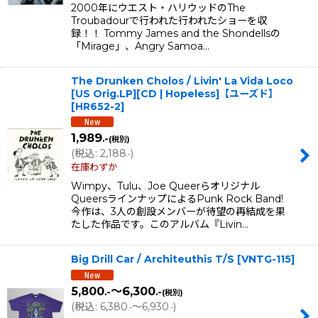
2000年にウエスト・ハリウッドのThe
Troubadourで行われた行われたショーを収
録！！ Tommy James and the Shondellsの
「Mirage」、Angry Samoa…
The Drunken Cholos / Livin' La Vida Loco
[US Orig.LP][CD | Hopeless]【ユーズド】
[
HR652-2
]
1,989
.-
(税別)
(
税込
:
2,188
)
.-
在庫わずか
Wimpy、Tulu、Joe Queerらオリジナル
QueersラインナップによるPunk Rock Band!
今作は、3人の創設メンバーが待望の再結成を果
たした作品です。このアルバム『Livin…
Big Drill Car / Architeuthis T/S
[
VNTG-115
]
5,800
～6,300
.-
.-
(税別)
(
税込
:
6,380
～6,930
)
.-
.-