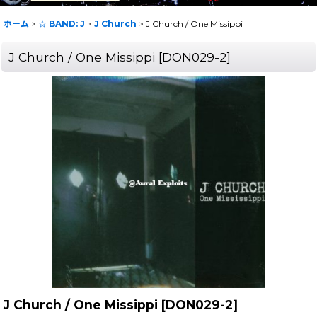
ホーム
>
☆ BAND: J
>
J Church
>
J Church / One Missippi
J Church / One Missippi
[
DON029-2
]
J Church / One Missippi
[
DON029-2
]