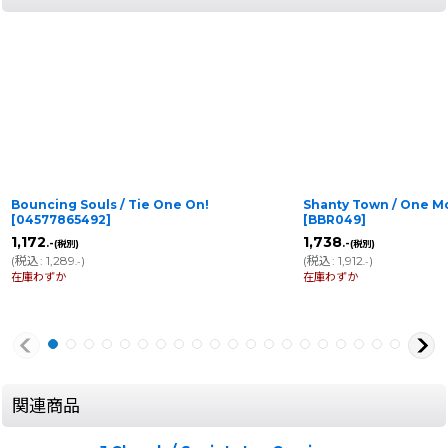
Bouncing Souls / Tie One On!
Shanty Town / One M
[
04577865492
]
[
BBR049
]
1,172
1,738
.-
.-
(税別)
(税別)
(
税込
:
1,289
)
(
税込
:
1,912
)
.-
.-
在庫わずか
在庫わずか
関連商品