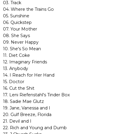
03. Track
04. Where the Trains Go
05. Sunshine
06. Quickstep
07. Your Mother
08. She Says
09. Never Happy
10. She's So Mean
11. Diet Coke
12. Imaginary Friends
13. Anybody
14. I Reach for Her Hand
15. Doctor
16. Cut the Shit
17. Leni Riefenstahl's Tinder Box
18. Sadie Mae Glutz
19. Jane, Vanessa and I
20. Gulf Breeze, Florida
21. Devil and I
22. Rich and Young and Dumb