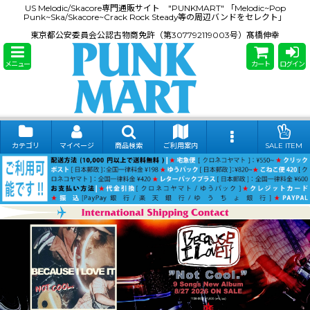
US Melodic/Skacore専門通販サイト "PUNKMART" 「Melodic~Pop
Punk~Ska/Skacore~Crack Rock Steady等の周辺バンドをセレクト」
東京都公安委員会公認古物商免許（第307792119003号）髙橋伸幸
メニュー
カート
ログイン
カテゴリ
マイページ
商品検索
ご利用案内
SALE ITEM