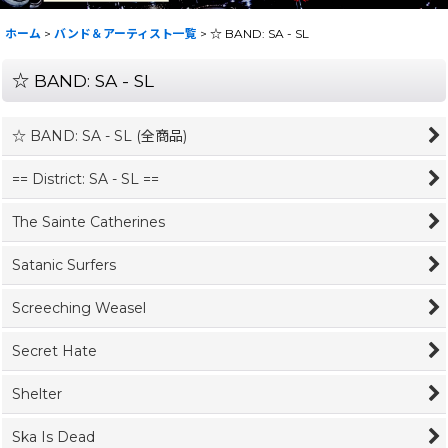
ホーム
>
バンド＆アーティスト一覧
>
☆ BAND: SA - SL
☆ BAND: SA - SL
☆ BAND: SA - SL (全商品)
== District: SA - SL ==
The Sainte Catherines
Satanic Surfers
Screeching Weasel
Secret Hate
Shelter
Ska Is Dead