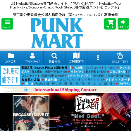
US Melodic/Skacore専門通販サイト "PUNKMART" 「Melodic~Pop
Punk~Ska/Skacore~Crack Rock Steady等の周辺バンドをセレクト」
東京都公安委員会公認古物商免許（第307792119003号）髙橋伸幸
メニュー
カート
ログイン
カテゴリ
マイページ
商品検索
ご利用案内
SALE ITEM