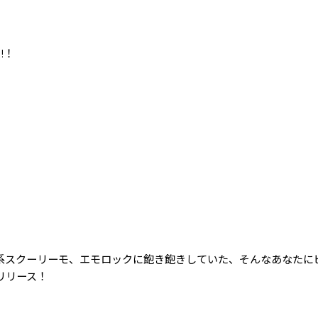
!！
！
ーリーモ、エモロックに飽き飽きしていた、そんなあなたにビッグニ
をリリース！