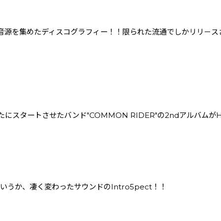
の音源を集めたディスコグラフィー！！限られた流通でしかリリ－ス
sが新たにスタートさせたバンド"COMMON RIDER"の2ndアルバムが
いうか、凄く変わったサウンドのIntro5pect！！