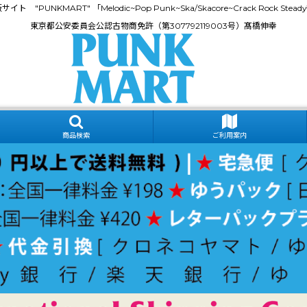
門通販サイト "PUNKMART" 「Melodic~Pop Punk~Ska/Skacore~Crack Rock
東京都公安委員会公認古物商免許（第307792119003号）髙橋伸幸
商品検索
ご利用案内