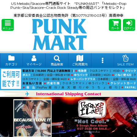
US Melodic/Skacore専門通販サイト "PUNKMART" 「Melodic~Pop
Punk~Ska/Skacore~Crack Rock Steady等の周辺バンドをセレクト」
東京都公安委員会公認古物商免許（第307792119003号）髙橋伸幸
メニュー
カート
ログイン
カテゴリ
マイページ
商品検索
ご利用案内
SALE ITEM