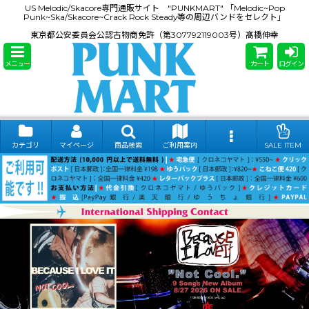
US Melodic/Skacore専門通販サイト "PUNKMART" 「Melodic~Pop
Punk~Ska/Skacore~Crack Rock Steady等の周辺バンドをセレクト」
東京都公安委員会公認古物商免許（第307792119003号）髙橋伸幸
メニュー
カート
ログイン
カテゴリ
マイページ
商品検索
ご利用案内
SALE ITEM