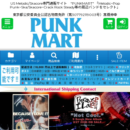
US Melodic/Skacore専門通販サイト "PUNKMART" 「Melodic~Pop
Punk~Ska/Skacore~Crack Rock Steady等の周辺バンドをセレクト」
東京都公安委員会公認古物商免許（第307792119003号）髙橋伸幸
メニュー
カート
ログイン
カテゴリ
マイページ
商品検索
ご利用案内
SALE ITEM