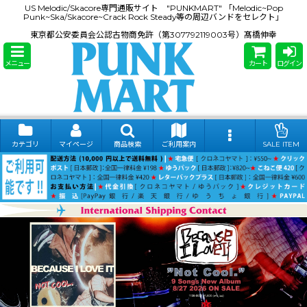
US Melodic/Skacore専門通販サイト "PUNKMART" 「Melodic~Pop
Punk~Ska/Skacore~Crack Rock Steady等の周辺バンドをセレクト」
東京都公安委員会公認古物商免許（第307792119003号）髙橋伸幸
メニュー
カート
ログイン
カテゴリ
マイページ
商品検索
ご利用案内
SALE ITEM