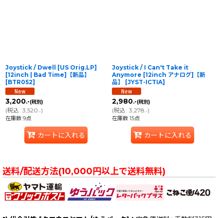
並び順
:
絞り込む
Joystick / Dwell [US Orig.LP]
Joystick / I Can't Take it
[12inch | Bad Time]【新品】
Anymore [12inch アナログ]【新
[
BTR052
]
品】
[
JYST-ICTIA
]
3,200
2,980
.-
.-
(税別)
(税別)
(
税込
:
3,520
)
(
税込
:
3,278
)
.-
.-
在庫数 9点
在庫数 15点
カートに入れる
カートに入れる
送料/配送方法(10,000円以上で送料無料)