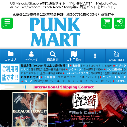
US Melodic/Skacore専門通販サイト "PUNKMART" 「Melodic~Pop
Punk~Ska/Skacore~Crack Rock Steady等の周辺バンドをセレクト」
東京都公安委員会公認古物商免許（第307792119003号）髙橋伸幸
メニュー
カート
ログイン
カテゴリ
マイページ
商品検索
ご利用案内
SALE ITEM