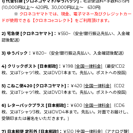
1) 代金引換 [クロネコヤマト/ゆうパック]：
宅急便送料+手数料315円
(10,000円以上～ 420円、30,000円以上～ 630円)
※
クロネコヤマトでは、現金、電子マネー及びクレジットカー
ドが使用できる【クロネコeコレクト】をご利用頂けます。
2) 宅急便 [クロネコヤマト]：
￥550~（安全!銀行振込先払い、入金確
認後配送）
3) ゆうパック：
￥820~（安全!銀行振込先払い、入金確認後配送）
4) クリックポスト [日本郵政]：
￥198
[全国一律料金]
（最安!CD2
枚、又はTシャツ1枚、又はDVD1本まで。先払い。ポストへの投函)
5) こねこ便420 [クロネコヤマト]：
￥420
[全国一律料金]
（CD2
枚、又はTシャツ1枚、又はDVD1本まで。先払い。ポストへの投函)
6) レターパックプラス [日本郵政]：
￥600
[全国一律料金]
（CD6
枚、又はTシャツ3枚、又はDVD4本まで。先払い。対面でお届けし、
受領印または署名をいただきます。)
7) 日本郵便 定形外 [日本郵政]：
￥510
[全国一律料金]
（アナログ盤1