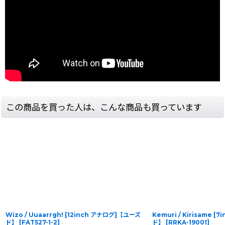
この商品を買った人は、こんな商品も買っています
Wizo / Uuaarrgh! [12inch アナログ]【ユーズ
Kemuri / Kirisame 
ド】
[
FAT527-1-2
]
ド】
[
RRKA-19001
]