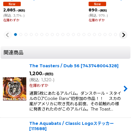
2,885
890
.-
.-
(税別)
(税別)
(
税込
:
3,174
)
(
税込
:
979
)
.-
.-
在庫わずか
在庫わずか
関連商品
The Toasters / Dub 56
[
743748004328
]
1,200
.-
(税別)
(
税込
:
1,320
)
.-
在庫わずか
通算5枚にあたるアルバム。ダンスホール・スタイ
ルのDJ"Coolie Ranx"初参加の作品！！ スカの
嵐がアメリカに吹き荒れる前夜、その前触れの様
に発表されたのがこのアルバム。The Toast…
The Aquabats / Classic Logoステッカー
[
111688
]