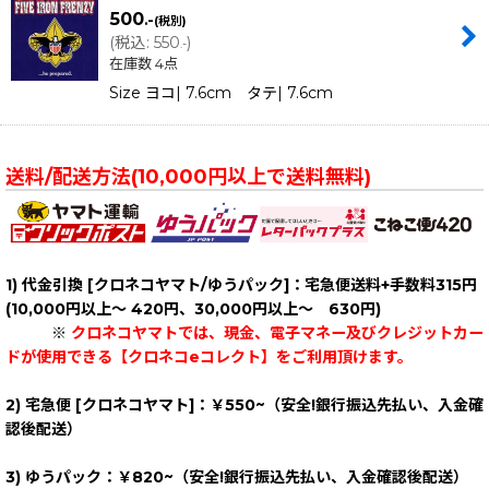
500
.-
(税別)
(
税込
:
550
)
.-
在庫数 4点
Size ヨコ| 7.6cm タテ| 7.6cm
送料/配送方法(10,000円以上で送料無料)
1) 代金引換 [クロネコヤマト/ゆうパック]：
宅急便送料+手数料315円
(10,000円以上～ 420円、30,000円以上～ 630円)
※
クロネコヤマトでは、現金、電子マネー及びクレジットカー
ドが使用できる【クロネコeコレクト】をご利用頂けます。
2) 宅急便 [クロネコヤマト]：
￥550~（安全!銀行振込先払い、入金確
認後配送）
3) ゆうパック：
￥820~（安全!銀行振込先払い、入金確認後配送）