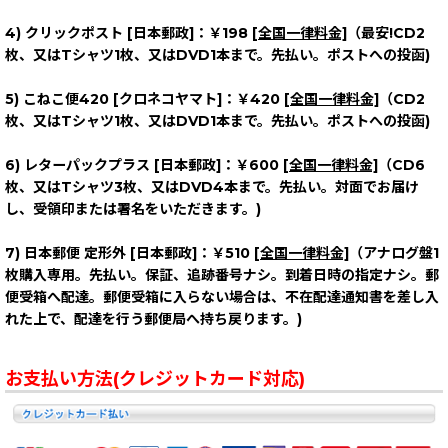
4) クリックポスト [日本郵政]：
￥198
[全国一律料金]
（最安!CD2
枚、又はTシャツ1枚、又はDVD1本まで。先払い。ポストへの投函)
5) こねこ便420 [クロネコヤマト]：
￥420
[全国一律料金]
（CD2
枚、又はTシャツ1枚、又はDVD1本まで。先払い。ポストへの投函)
6) レターパックプラス [日本郵政]：
￥600
[全国一律料金]
（CD6
枚、又はTシャツ3枚、又はDVD4本まで。先払い。対面でお届け
し、受領印または署名をいただきます。)
7) 日本郵便 定形外 [日本郵政]：
￥510
[全国一律料金]
（アナログ盤1
枚購入専用。先払い。保証、追跡番号ナシ。到着日時の指定ナシ。郵
便受箱へ配達。郵便受箱に入らない場合は、不在配達通知書を差し入
れた上で、配達を行う郵便局へ持ち戻ります。)
お支払い方法(クレジットカード対応)