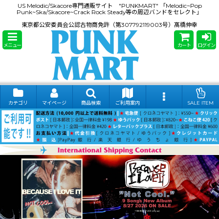
US Melodic/Skacore専門通販サイト "PUNKMART" 「Melodic~Pop
Punk~Ska/Skacore~Crack Rock Steady等の周辺バンドをセレクト」
東京都公安委員会公認古物商免許（第307792119003号）髙橋伸幸
メニュー
カート
ログイン
カテゴリ
マイページ
商品検索
ご利用案内
SALE ITEM