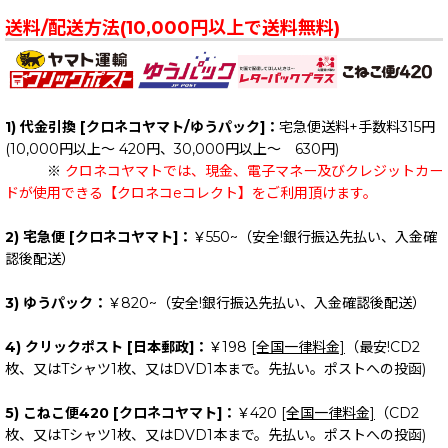
在庫あり
☆ BAND: W (全商品)
送料/配送方法(10,000円以上で送料無料)
並び順
:
== District: W ==
絞り込む
We Are The Union
1) 代金引換 [クロネコヤマト/ゆうパック]：
宅急便送料+手数料315円
Western Addiction
(10,000円以上～ 420円、30,000円以上～ 630円)
※
クロネコヤマトでは、現金、電子マネー及びクレジットカー
What Happens Next?
ドが使用できる【クロネコeコレクト】をご利用頂けます。
Whiskey Avengers
2) 宅急便 [クロネコヤマト]：
￥550~（安全!銀行振込先払い、入金確
認後配送）
Wizo
3) ゆうパック：
￥820~（安全!銀行振込先払い、入金確認後配送）
Wolf Down
4) クリックポスト [日本郵政]：
￥198
[全国一律料金]
（最安!CD2
World Be Free
枚、又はTシャツ1枚、又はDVD1本まで。先払い。ポストへの投函)
5) こねこ便420 [クロネコヤマト]：
￥420
[全国一律料金]
（CD2
枚、又はTシャツ1枚、又はDVD1本まで。先払い。ポストへの投函)