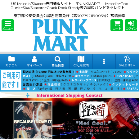
US Melodic/Skacore専門通販サイト "PUNKMART" 「Melodic~Pop
Punk~Ska/Skacore~Crack Rock Steady等の周辺バンドをセレクト」
東京都公安委員会公認古物商免許（第307792119003号）髙橋伸幸
メニュー
カート
ログイン
カテゴリ
マイページ
商品検索
ご利用案内
SALE ITEM