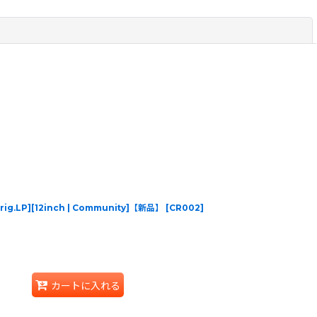
閉じる
Orig.LP][12inch | Community]【新品】
[
CR002
]
カートに入れる