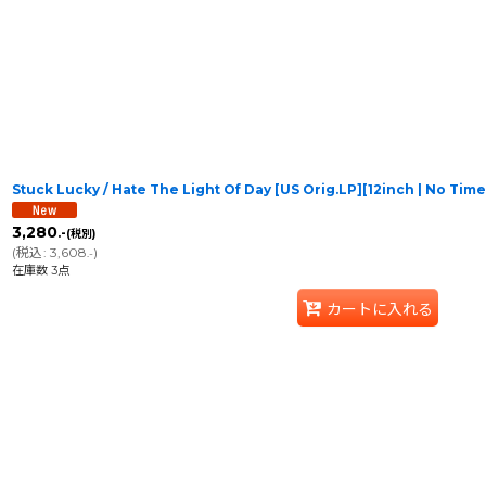
Stuck Lucky / Hate The Light Of Day [US Orig.LP][12inch | No T
3,280
.-
(税別)
(
税込
:
3,608
)
.-
在庫数 3点
カートに入れる