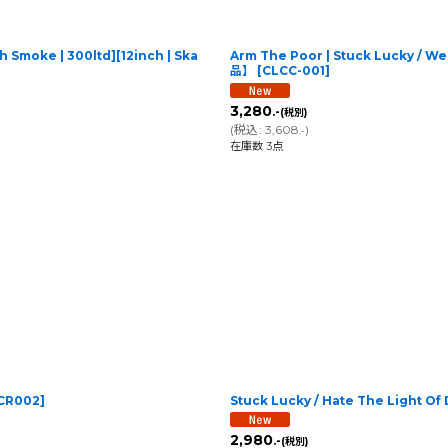
 Smoke | 300ltd][12inch | Ska
Arm The Poor | Stuck Lucky / We
品】
[
CLCC-001
]
3,280
.-
(税別)
(
税込
:
3,608
)
.-
在庫数 3点
CR002
]
Stuck Lucky / Hate The Light Of
2,980
.-
(税別)