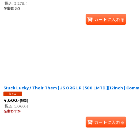
(
税込
:
3,278
)
.-
在庫数 3点
カートに入れる
Stuck Lucky / Their Them [US ORG.LP | 500 LMTD.][12inch | Co
4,600
.-
(税別)
(
税込
:
5,060
)
.-
在庫わずか
カートに入れる