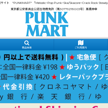
門通販サイト "PUNKMART" 「Melodic~Pop Punk~Ska/Skacore~Crack Rock
東京都公安委員会公認古物商免許（第307792119003号）髙橋伸幸
商品検索
ご利用案内