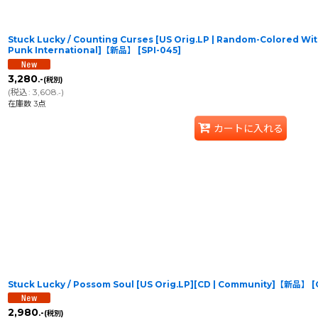
Stuck Lucky / Counting Curses [US Orig.LP | Random-Colored With
Punk International]【新品】
[
SPI-045
]
3,280
.-
(税別)
(
税込
:
3,608
)
.-
在庫数 3点
カートに入れる
Stuck Lucky / Possom Soul [US Orig.LP][CD | Community]【新品】
[
2,980
.-
(税別)