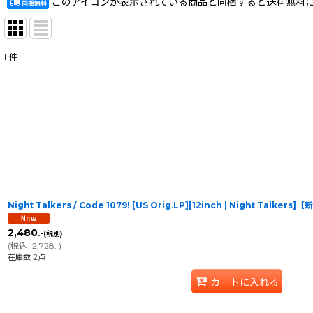
このアイコンが表示されている商品と同梱すると送料無料
11
件
表示数
:
在庫あり
並び順
:
Night Talkers / Code 1079! [US Orig.LP][12inch | Night Talkers]
2,480
.-
(税別)
(
税込
:
2,728
)
.-
在庫数 2点
カートに入れる