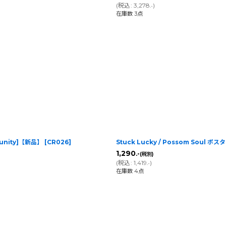
(
税込
:
3,278
)
.-
在庫数 3点
mmunity]【新品】
[
CR026
]
Stuck Lucky / Possom Soul ポス
1,290
.-
(税別)
(
税込
:
1,419
)
.-
在庫数 4点