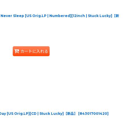
 Never Sleep [US Orig.LP | Numbered][12inch | Stuck Lucky]【新
カートに入れる
 Day [US Orig.LP][CD | Stuck Lucky]【新品】
[
843017001420
]