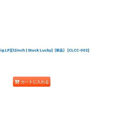
rig.LP][12inch | Stuck Lucky]【新品】
[
CLCC-002
]
カートに入れる