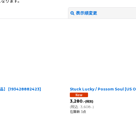
になります。
表示順変更
絞り込む
【新品】
[
193428882423
]
Stuck Lucky / Possom Soul [US 
3,280
.-
(税別)
(
税込
:
3,608
)
.-
在庫数 3点