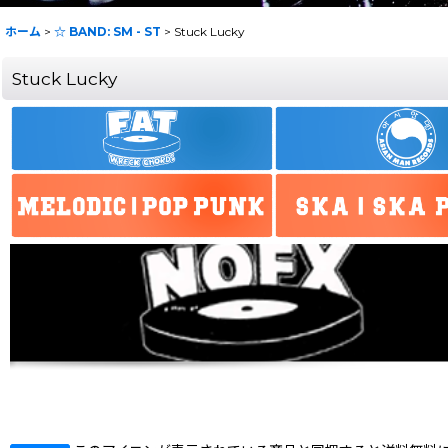
ホーム
>
☆ BAND: SM - ST
>
Stuck Lucky
Stuck Lucky