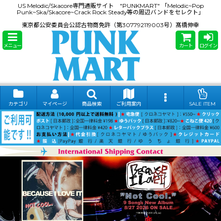
US Melodic/Skacore専門通販サイト "PUNKMART" 「Melodic~Pop
Punk~Ska/Skacore~Crack Rock Steady等の周辺バンドをセレクト」
東京都公安委員会公認古物商免許（第307792119003号）髙橋伸幸
メニュー
カート
ログイン
カテゴリ
マイページ
商品検索
ご利用案内
SALE ITEM