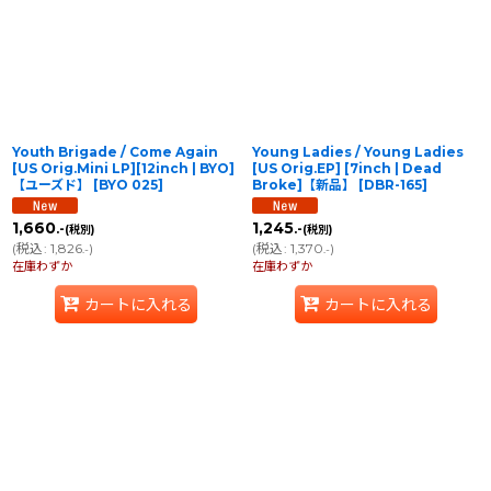
表示数
:
在庫あり
並び順
:
Youth Brigade / Come Again
Young Ladies / Young Ladies
絞り込む
[US Orig.Mini LP][12inch | BYO]
[US Orig.EP] [7inch | Dead
【ユーズド】
[
BYO 025
]
Broke]【新品】
[
DBR-165
]
1,660
1,245
.-
.-
(税別)
(税別)
(
税込
:
1,826
)
(
税込
:
1,370
)
.-
.-
在庫わずか
在庫わずか
カートに入れる
カートに入れる