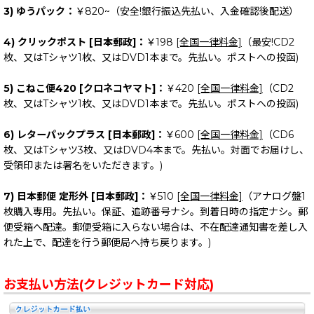
3) ゆうパック：
￥820~（安全!銀行振込先払い、入金確認後配送）
4) クリックポスト [日本郵政]：
￥198
[全国一律料金]
（最安!CD2
枚、又はTシャツ1枚、又はDVD1本まで。先払い。ポストへの投函)
5) こねこ便420 [クロネコヤマト]：
￥420
[全国一律料金]
（CD2
枚、又はTシャツ1枚、又はDVD1本まで。先払い。ポストへの投函)
6) レターパックプラス [日本郵政]：
￥600
[全国一律料金]
（CD6
枚、又はTシャツ3枚、又はDVD4本まで。先払い。対面でお届けし、
受領印または署名をいただきます。)
7) 日本郵便 定形外 [日本郵政]：
￥510
[全国一律料金]
（アナログ盤1
枚購入専用。先払い。保証、追跡番号ナシ。到着日時の指定ナシ。郵
便受箱へ配達。郵便受箱に入らない場合は、不在配達通知書を差し入
れた上で、配達を行う郵便局へ持ち戻ります。)
お支払い方法(クレジットカード対応)