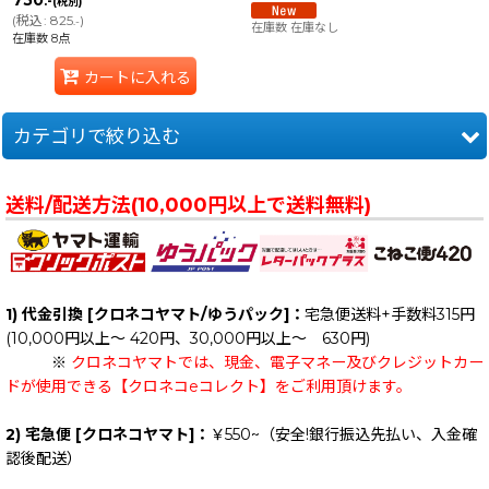
750
.-
(税別)
(
税込
:
825
)
.-
在庫数 在庫なし
在庫数 8点
カートに入れる
カテゴリで絞り込む
☆ BAND: Y (全商品)
送料/配送方法(10,000円以上で送料無料)
== District: Y ==
Youth Of Today
1) 代金引換 [クロネコヤマト/ゆうパック]：
宅急便送料+手数料315円
(10,000円以上～ 420円、30,000円以上～ 630円)
※
クロネコヤマトでは、現金、電子マネー及びクレジットカー
ドが使用できる【クロネコeコレクト】をご利用頂けます。
2) 宅急便 [クロネコヤマト]：
￥550~（安全!銀行振込先払い、入金確
認後配送）