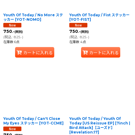
Youth Of Today / No More ステ
Youth Of Today / Fist ステッカー
ッカー
[
YOT-NOMO
]
[
YOT-FIST
]
750
750
.-
.-
(税別)
(税別)
(
税込
:
825
)
(
税込
:
825
)
.-
.-
在庫数 6点
在庫数 4点
カートに入れる
カートに入れる
Youth Of Today / Can't Close
Youth Of Today / Youth Of
My Eyes ステッカー
[
YOT-CCME
]
Today [US Reissue EP] [7inch |
Bird Attack]【ユーズド】
[
Revelation:17
]