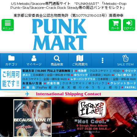
US Melodic/Skacore専門通販サイト "PUNKMART" 「Melodic~Pop
Punk~Ska/Skacore~Crack Rock Steady等の周辺バンドをセレクト」
東京都公安委員会公認古物商免許（第307792119003号）髙橋伸幸
メニュー
カート
ログイン
カテゴリ
マイページ
商品検索
ご利用案内
SALE ITEM