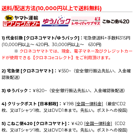
在庫あり
☆ BAND: Y (全商品)
送料/配送方法(10,000円以上で送料無料)
並び順
:
== District: Y ==
絞り込む
Youth Of Today
1) 代金引換 [クロネコヤマト/ゆうパック]：
宅急便送料+手数料315円
(10,000円以上～ 420円、30,000円以上～ 630円)
※
クロネコヤマトでは、現金、電子マネー及びクレジットカー
ドが使用できる【クロネコeコレクト】をご利用頂けます。
2) 宅急便 [クロネコヤマト]：
￥550~（安全!銀行振込先払い、入金確
認後配送）
3) ゆうパック：
￥820~（安全!銀行振込先払い、入金確認後配送）
4) クリックポスト [日本郵政]：
￥198
[全国一律料金]
（最安!CD2
枚、又はTシャツ1枚、又はDVD1本まで。先払い。ポストへの投函)
5) こねこ便420 [クロネコヤマト]：
￥420
[全国一律料金]
（CD2
枚、又はTシャツ1枚、又はDVD1本まで。先払い。ポストへの投函)