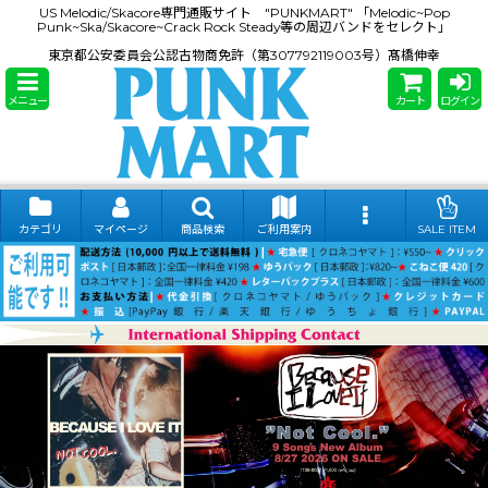
US Melodic/Skacore専門通販サイト "PUNKMART" 「Melodic~Pop
Punk~Ska/Skacore~Crack Rock Steady等の周辺バンドをセレクト」
東京都公安委員会公認古物商免許（第307792119003号）髙橋伸幸
メニュー
カート
ログイン
カテゴリ
マイページ
商品検索
ご利用案内
SALE ITEM