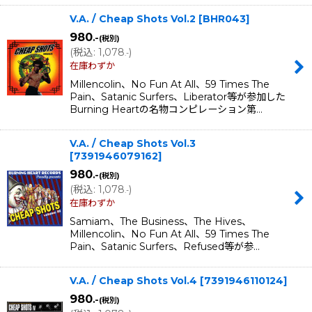
V.A. / Cheap Shots Vol.2
[
BHR043
]
980
.-
(税別)
(
税込
:
1,078
)
.-
在庫わずか
Millencolin、No Fun At All、59 Times The
Pain、Satanic Surfers、Liberator等が参加した
Burning Heartの名物コンピレーション第…
V.A. / Cheap Shots Vol.3
[
7391946079162
]
980
.-
(税別)
(
税込
:
1,078
)
.-
在庫わずか
Samiam、The Business、The Hives、
Millencolin、No Fun At All、59 Times The
Pain、Satanic Surfers、Refused等が参…
V.A. / Cheap Shots Vol.4
[
7391946110124
]
980
.-
(税別)