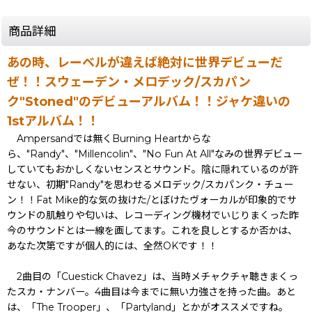
商品詳細
あの時、レーベルが違えば絶対に世界デビューだ
ぜ！！スウェーデン・メロデック/スカパン
ク"Stoned"のデビューアルバム！！ジャケ違いの
1stアルバム！！
Ampersandでは無くBurning Heartからな
ら、"Randy"、"Millencolin"、"No Fun At All"なみの世界デビュー
していてもおかしくないセンスとサウンド。陰に隠れているのが許
せない、初期"Randy"を思わせるメロデック/スカパンク・チュー
ン！！Fat Mike的な気の抜けた/とぼけたヴォーカルが印象的でサ
ウンドの肌触りや匂いは、レコーディング機材でいじりまくった昨
今のサウンドとは一線を画してます。これを良しとするか否かは、
あなた次第ですが個人的には、全然OKです！！
2曲目の「Cuestick Chavez」は、当時メチャクチャ聴きまくっ
たスカ・ナンバー。4曲目は今までに無い力強さを持った曲。あと
は、「The Trooper」、「Partyland」とかがオススメですね。