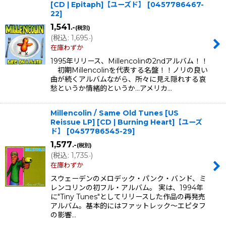
[CD | Epitaph]【ユーズド】
[
0457786467-
22
]
1,541
.-
(税別)
(
税込
:
1,695
)
.-
在庫わずか
1995年リリース、Millencolinの2ndアルバム！！
初期Millencolinを代表する名盤！！ノリの良い
曲が続くアルバムながら、所々に見え隠れする哀
愁というか情緒的というか…アメリカ…
Millencolin / Same Old Tunes [US
Reissue LP] [CD | Burning Heart]【ユーズ
ド】
[
0457786545-29
]
1,577
.-
(税別)
(
税込
:
1,735
)
.-
在庫わずか
スウェーデンのメロデック・パンク・バンド、ミ
レンコリンの初フル・アルバム。 実は、1994年
に"Tiny Tunes"としてリリースした作品の再発売
アルバム。基本的にはファットレック〜エピタフ
の影響…