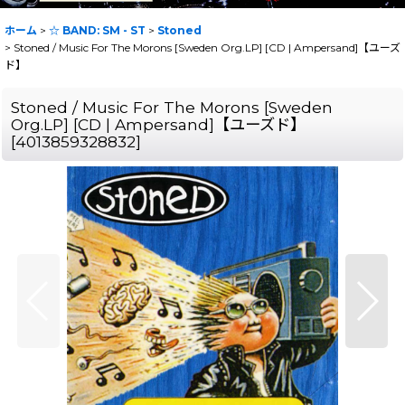
ホーム
>
☆ BAND: SM - ST
>
Stoned
>
Stoned / Music For The Morons [Sweden Org.LP] [CD | Ampersand]【ユーズ
ド】
Stoned / Music For The Morons [Sweden
Org.LP] [CD | Ampersand]【ユーズド】
[
4013859328832
]