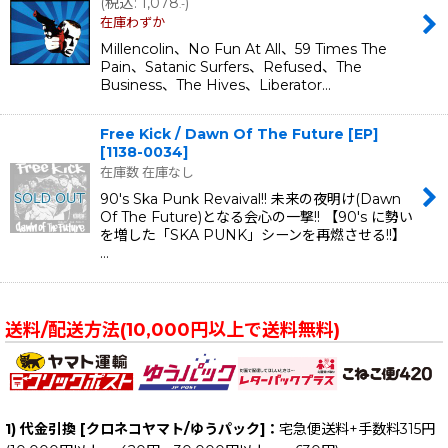
(
税込
:
1,078
)
.-
在庫わずか
Millencolin、No Fun At All、59 Times The
Pain、Satanic Surfers、Refused、The
Business、The Hives、Liberator…
Free Kick / Dawn Of The Future [EP]
[
1138-0034
]
在庫数 在庫なし
90's Ska Punk Revaival!! 未来の夜明け(Dawn
Of The Future)となる会心の一撃!! 【90's に勢い
を増した「SKA PUNK」シーンを再燃させる!!】
…
送料/配送方法(10,000円以上で送料無料)
1) 代金引換 [クロネコヤマト/ゆうパック]：
宅急便送料+手数料315円