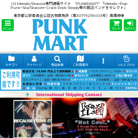
US Melodic/Skacore専門通販サイト "PUNKMART" 「Melodic~Pop
Punk~Ska/Skacore~Crack Rock Steady等の周辺バンドをセレクト」
東京都公安委員会公認古物商免許（第307792119003号）髙橋伸幸
メニュー
カート
ログイン
カテゴリ
マイページ
商品検索
ご利用案内
SALE ITEM