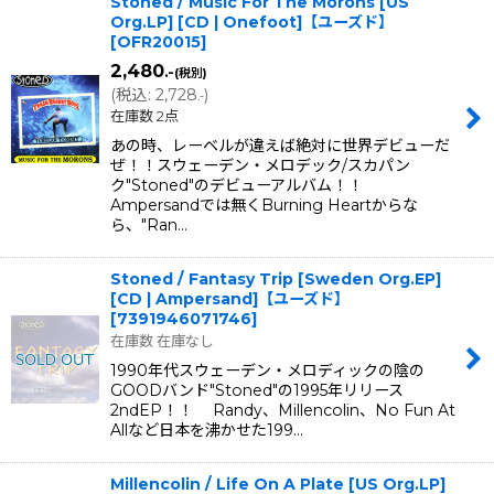
Stoned / Music For The Morons [US
Org.LP] [CD | Onefoot]【ユーズド】
[
OFR20015
]
2,480
.-
(税別)
(
税込
:
2,728
)
.-
在庫数 2点
あの時、レーベルが違えば絶対に世界デビューだ
ぜ！！スウェーデン・メロデック/スカパン
ク"Stoned"のデビューアルバム！！
Ampersandでは無くBurning Heartからな
ら、"Ran…
Stoned / Fantasy Trip [Sweden Org.EP]
[CD | Ampersand]【ユーズド】
[
7391946071746
]
在庫数 在庫なし
1990年代スウェーデン・メロディックの陰の
GOODバンド"Stoned"の1995年リリース
2ndEP！！ Randy、Millencolin、No Fun At
Allなど日本を沸かせた199…
Millencolin / Life On A Plate [US Org.LP]