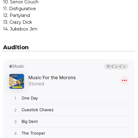
10. Senor Couch
11. Disfigurative
12. Partyland
13. Crazy Dick
14. Jukebox Jim
Audition