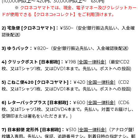
(10,000円以上～ 420円、30,000円以上～ 630円)
※
クロネコヤマトでは、現金、電子マネー及びクレジットカー
ドが使用できる【クロネコeコレクト】をご利用頂けます。
2) 宅急便 [クロネコヤマト]：
￥550~（安全!銀行振込先払い、入金確
認後配送）
3) ゆうパック：
￥820~（安全!銀行振込先払い、入金確認後配送）
4) クリックポスト [日本郵政]：
￥198
[全国一律料金]
（最安!CD2
枚、又はTシャツ1枚、又はDVD1本まで。先払い。ポストへの投函)
5) こねこ便420 [クロネコヤマト]：
￥420
[全国一律料金]
（CD2
枚、又はTシャツ1枚、又はDVD1本まで。先払い。ポストへの投函)
6) レターパックプラス [日本郵政]：
￥600
[全国一律料金]
（CD6
枚、又はTシャツ3枚、又はDVD4本まで。先払い。対面でお届けし、
受領印または署名をいただきます。)
7) 日本郵便 定形外 [日本郵政]：
￥510
[全国一律料金]
（アナログ盤1
枚購入専用。先払い。保証、追跡番号ナシ。到着日時の指定ナシ。郵