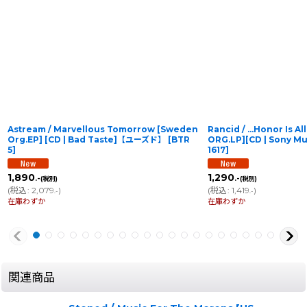
Astream / Marvellous Tomorrow [Sweden
Rancid / ...Honor Is 
Org.EP] [CD | Bad Taste]【ユーズド】
[
BTR
ORG.LP][CD | Sony 
5
]
1617
]
1,890
1,290
.-
.-
(税別)
(税別)
(
税込
:
2,079
)
(
税込
:
1,419
)
.-
.-
在庫わずか
在庫わずか
関連商品