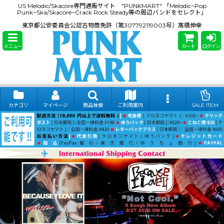
US Melodic/Skacore専門通販サイト "PUNKMART" 「Melodic~Pop
Punk~Ska/Skacore~Crack Rock Steady等の周辺バンドをセレクト」
東京都公安委員会公認古物商免許（第307792119003号）髙橋伸幸
メニュー
カート
ログイン
カテゴリ
マイページ
商品検索
ご利用案内
SALE ITEM