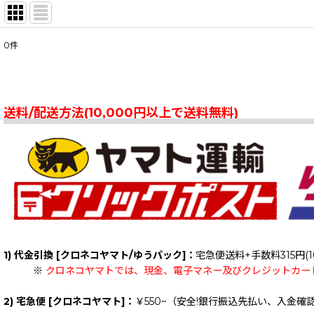
0
件
表示数
:
在庫あり
送料/配送方法(10,000円以上で送料無料)
並び順
:
1) 代金引換 [クロネコヤマト/ゆうパック]：
宅急便送料+手数料315円(1
※
クロネコヤマトでは、現金、電子マネー及びクレジットカー
2) 宅急便 [クロネコヤマト]：
￥550~（安全!銀行振込先払い、入金確