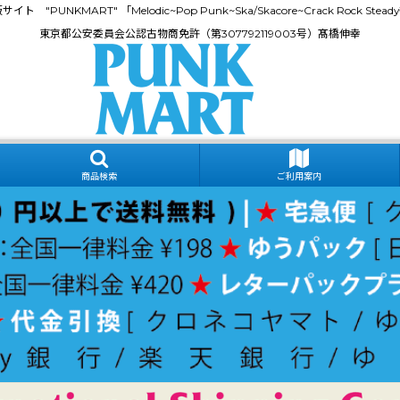
門通販サイト "PUNKMART" 「Melodic~Pop Punk~Ska/Skacore~Crack Rock
東京都公安委員会公認古物商免許（第307792119003号）髙橋伸幸
商品検索
ご利用案内