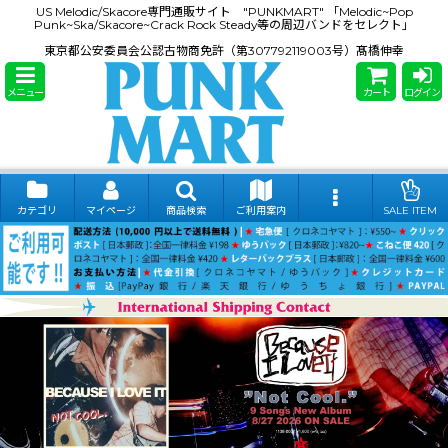
US Melodic/Skacore専門通販サイト "PUNKMART" 「Melodic~Pop
Punk~Ska/Skacore~Crack Rock Steady等の周辺バンドをセレクト」
東京都公安委員会公認古物商免許（第307792119003号）髙橋伸幸
メニュー
カート
ログイン
カテゴリ
マイページ
商品検索
ご利用案内
SALE ITEM