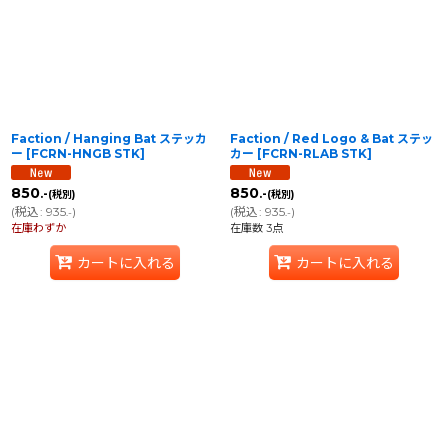
並び順
:
絞り込む
Faction / Hanging Bat ステッカ
Faction / Red Logo & Bat ステッ
ー
[
FCRN-HNGB STK
]
カー
[
FCRN-RLAB STK
]
850
850
.-
.-
(税別)
(税別)
(
税込
:
935
)
(
税込
:
935
)
.-
.-
在庫わずか
在庫数 3点
カートに入れる
カートに入れる