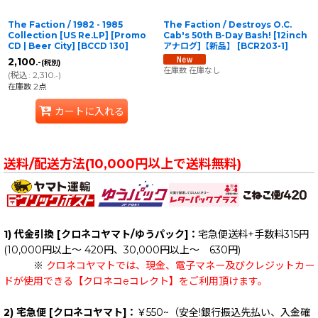
The Faction / 1982 - 1985
The Faction / Destroys O.C.
Collection [US Re.LP] [Promo
Cab's 50th B-Day Bash! [12inch
CD | Beer City]
[
BCCD 130
]
アナログ]【新品】
[
BCR203-1
]
2,100
.-
(税別)
在庫数 在庫なし
(
税込
:
2,310
)
.-
在庫数 2点
カートに入れる
送料/配送方法(10,000円以上で送料無料)
1) 代金引換 [クロネコヤマト/ゆうパック]：
宅急便送料+手数料315円
(10,000円以上～ 420円、30,000円以上～ 630円)
※
クロネコヤマトでは、現金、電子マネー及びクレジットカー
ドが使用できる【クロネコeコレクト】をご利用頂けます。
2) 宅急便 [クロネコヤマト]：
￥550~（安全!銀行振込先払い、入金確