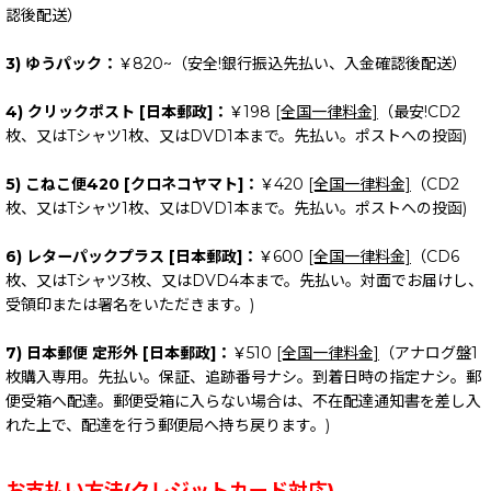
認後配送）
3) ゆうパック：
￥820~（安全!銀行振込先払い、入金確認後配送）
4) クリックポスト [日本郵政]：
￥198
[全国一律料金]
（最安!CD2
枚、又はTシャツ1枚、又はDVD1本まで。先払い。ポストへの投函)
5) こねこ便420 [クロネコヤマト]：
￥420
[全国一律料金]
（CD2
枚、又はTシャツ1枚、又はDVD1本まで。先払い。ポストへの投函)
6) レターパックプラス [日本郵政]：
￥600
[全国一律料金]
（CD6
枚、又はTシャツ3枚、又はDVD4本まで。先払い。対面でお届けし、
受領印または署名をいただきます。)
7) 日本郵便 定形外 [日本郵政]：
￥510
[全国一律料金]
（アナログ盤1
枚購入専用。先払い。保証、追跡番号ナシ。到着日時の指定ナシ。郵
便受箱へ配達。郵便受箱に入らない場合は、不在配達通知書を差し入
れた上で、配達を行う郵便局へ持ち戻ります。)