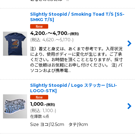
Slightly Stoopid / Smoking Toad T/S
[
SS-
SMKG T/S
]
4,200
～4,700
.-
.-
(税別)
(
税込
:
4,620
～5,170
)
.-
.-
注）着丈と身丈は、あくまで参考です。入荷状況
により、使用ボディーに変化が生じます。ご了承
ください。お時間を頂くこととなりますが、採寸
のご依頼はお気軽にお申し付けください。 注) パ
ソコンおよび携帯電…
Slightly Stoopid / Logo ステッカー
[
SLI-
LOGO-STK
]
1,000
.-
(税別)
(
税込
:
1,100
)
.-
在庫数 4点
Size ヨコ|12.5cm タテ|9cm