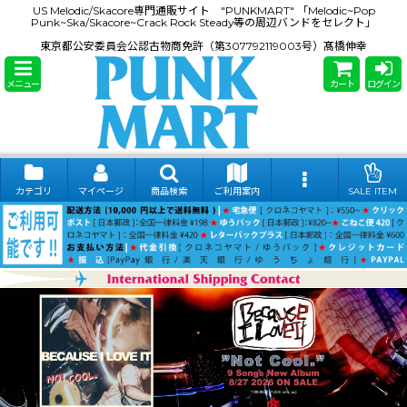
US Melodic/Skacore専門通販サイト "PUNKMART" 「Melodic~Pop
Punk~Ska/Skacore~Crack Rock Steady等の周辺バンドをセレクト」
東京都公安委員会公認古物商免許（第307792119003号）髙橋伸幸
メニュー
カート
ログイン
カテゴリ
マイページ
商品検索
ご利用案内
SALE ITEM