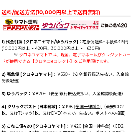
送料/配送方法(10,000円以上で送料無料)
1) 代金引換 [クロネコヤマト/ゆうパック]：
宅急便送料+手数料315円
(10,000円以上～ 420円、30,000円以上～ 630円)
※
クロネコヤマトでは、現金、電子マネー及びクレジットカー
ドが使用できる【クロネコeコレクト】をご利用頂けます。
2) 宅急便 [クロネコヤマト]：
￥550~（安全!銀行振込先払い、入金確
認後配送）
3) ゆうパック：
￥820~（安全!銀行振込先払い、入金確認後配送）
4) クリックポスト [日本郵政]：
￥198
[全国一律料金]
（最安!CD2
枚、又はTシャツ1枚、又はDVD1本まで。先払い。ポストへの投函)
5) こねこ便420 [クロネコヤマト]：
￥420
[全国一律料金]
（CD2