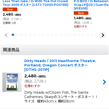
Less Than Jake / In With The Out Crowd
P.O.BOX / In Between
Tour 2005 ポスター
[
LSTJ-T2005-POSTER
]
Orig.LP][CD | Gueri
[
KYE055
]
2,480
.-
(税別)
1,480
.-
(
税込
:
2,728
)
(税別)
.-
(
税込
:
1,628
)
在庫数 2点
.-
在庫わずか
関連商品
Dirty Heads / 2011 Hawthorne Theatre,
Portland, Oregon Concert ポスター
[
DTHS-2011P
]
2,480
.-
(税別)
(
税込
:
2,728
)
.-
在庫わずか
Dirty Heads w/Citizen Fish, The Sainte
Catherines, Skarpのコンサート・ポスター！！
サイズ : 縦約43cm x 横約28cm