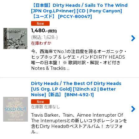
【日本盤】Dirty Heads / Sails To The Wind
[JPN Org.LP+Inner] [CD | Pony Canyon]
【ユーズド】
[
PCCY-80047
]
1,480
.-
(税別)
(
税込
:
1,628
)
.-
在庫わずか
今、西海岸でNo.1の注目度を誇るオーガニック・
ヒップホップ & レゲエ・バンドDIRTY HEADS
唯一の日本盤！ ※ 歌詞対訳・解説・オビ付き
Notes & Tracklis …
Dirty Heads / The Best Of Dirty Heads
[US Org. LP Gold] [12inch x2 | Better
Noise]【新品】
[
BNM-492-1
]
在庫数 在庫なし
Travis Barker、Train、Aimee Interrupter Of
The Interruptersとの新しいコラボレーションを
含むDirty Headsのベストアルバム！ カリフォ
ル…