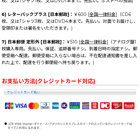
枚、又はTシャツ1枚、又はDVD1本まで。先払い。ポストへの投函)
6) レターパックプラス [日本郵政]：
￥600
[全国一律料金]
（CD6
枚、又はTシャツ3枚、又はDVD4本まで。先払い。対面でお届けし、
受領印または署名をいただきます。)
7) 日本郵便 定形外 [日本郵政]：
￥510
[全国一律料金]
（アナログ盤1
枚購入専用。先払い。保証、追跡番号ナシ。到着日時の指定ナシ。郵
便受箱へ配達。郵便受箱に入らない場合は、不在配達通知書を差し入
れた上で、配達を行う郵便局へ持ち戻ります。)
お支払い方法(クレジットカード対応)