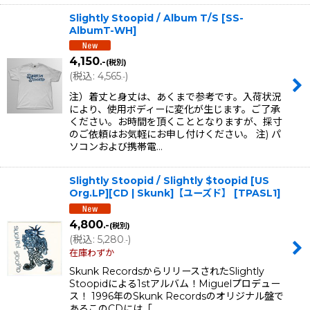
Slightly Stoopid / Album T/S
[
SS-
AlbumT-WH
]
4,150
.-
(税別)
(
税込
:
4,565
)
.-
注）着丈と身丈は、あくまで参考です。入荷状況
により、使用ボディーに変化が生じます。ご了承
ください。お時間を頂くこととなりますが、採寸
のご依頼はお気軽にお申し付けください。 注) パ
ソコンおよび携帯電…
Slightly Stoopid / Slightly $toopid [US
Org.LP][CD | Skunk]【ユーズド】
[
TPASL1
]
4,800
.-
(税別)
(
税込
:
5,280
)
.-
在庫わずか
Skunk RecordsからリリースされたSlightly
Stoopidによる1stアルバム！Miguelプロデュー
ス！ 1996年のSkunk Recordsのオリジナル盤で
あるこのCDには「…