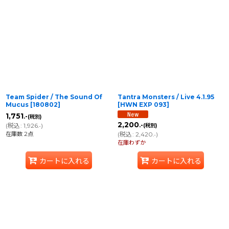
Team Spider / The Sound Of
Tantra Monsters / Live 4.1.95
Mucus
[
180802
]
[
HWN EXP 093
]
1,751
.-
(税別)
2,200
(
税込
:
1,926
)
.-
(税別)
.-
在庫数 2点
(
税込
:
2,420
)
.-
在庫わずか
カートに入れる
カートに入れる