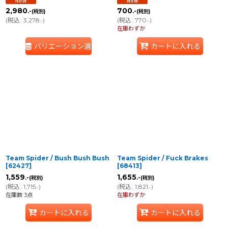
2,980
700
.-
.-
(税別)
(税別)
(
税込
:
3,278
)
(
税込
:
770
)
.-
.-
在庫わずか
バリエーション選択
カートに入れる
Team Spider / Bush Bush Bush
Team Spider / Fuck Brakes
[
62427
]
[
68413
]
1,559
1,655
.-
.-
(税別)
(税別)
(
税込
:
1,715
)
(
税込
:
1,821
)
.-
.-
在庫数 3点
在庫わずか
カートに入れる
カートに入れる