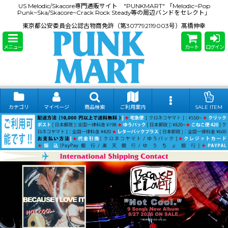
US Melodic/Skacore専門通販サイト "PUNKMART" 「Melodic~Pop
Punk~Ska/Skacore~Crack Rock Steady等の周辺バンドをセレクト」
東京都公安委員会公認古物商免許（第307792119003号）髙橋伸幸
メニュー
カート
ログイン
カテゴリ
マイページ
商品検索
ご利用案内
SALE ITEM