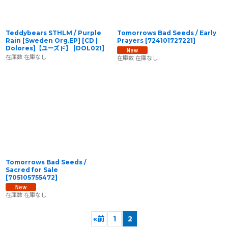
Teddybears STHLM / Purple
Tomorrows Bad Seeds / Early
Rain [Sweden Org.EP] [CD |
Prayers
[
724101727221
]
Dolores]【ユーズド】
[
DOL021
]
在庫数 在庫なし
在庫数 在庫なし
Tomorrows Bad Seeds /
Sacred for Sale
[
705105755472
]
在庫数 在庫なし
«
前
1
2