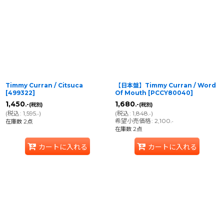
Timmy Curran / Citsuca
【日本盤】Timmy Curran / Word
[
499322
]
Of Mouth
[
PCCY80040
]
1,450
1,680
.-
.-
(税別)
(税別)
(
税込
:
1,595
)
(
税込
:
1,848
)
.-
.-
希望小売価格
:
2,100
在庫数 2点
.-
在庫数 2点
カートに入れる
カートに入れる