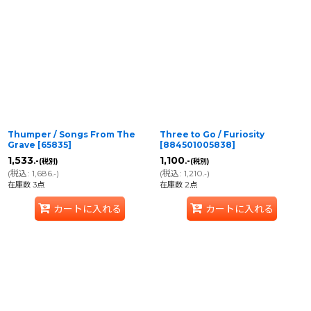
並び順
:
絞り込む
Thumper / Songs From The
Three to Go / Furiosity
Grave
[
65835
]
[
884501005838
]
1,533
1,100
.-
.-
(税別)
(税別)
(
税込
:
1,686
)
(
税込
:
1,210
)
.-
.-
在庫数 3点
在庫数 2点
カートに入れる
カートに入れる