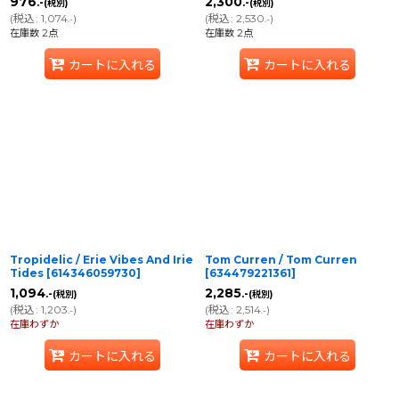
976
2,300
.-
.-
(税別)
(税別)
(
税込
:
1,074
)
(
税込
:
2,530
)
.-
.-
在庫数 2点
在庫数 2点
カートに入れる
カートに入れる
Tropidelic / Erie Vibes And Irie
Tom Curren / Tom Curren
Tides
[
614346059730
]
[
634479221361
]
1,094
2,285
.-
.-
(税別)
(税別)
(
税込
:
1,203
)
(
税込
:
2,514
)
.-
.-
在庫わずか
在庫わずか
カートに入れる
カートに入れる