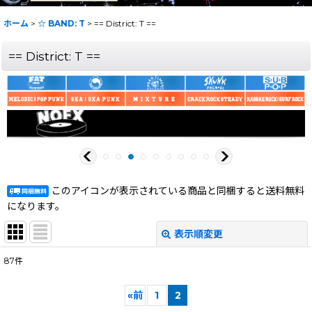
ホーム
>
☆ BAND: T
>
== District: T ==
== District: T ==
このアイコンが表示されている商品と同梱すると送料無料
になります。
表示順変更
閉じる
87
件
表示数
:
«
前
1
2
在庫あり