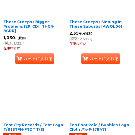
These Creeps / Bigger
These Creeps / Sinning In
Problems [EP, CD]
[
THCR-
These Suburbs
[
AWOL06
]
BGPR
]
2,354
.-
(税別)
1,030
.-
(税別)
(
税込
:
2,589
)
.-
(
税込
:
1,133
)
.-
在庫わずか
在庫わずか
カートに入れる
カートに入れる
Tent City Records / Tent Logo
Ten Foot Pole / Bubbles Logo
T/S
[
STFH-FTDT T/S
]
Cloth パッチ
[
78471
]