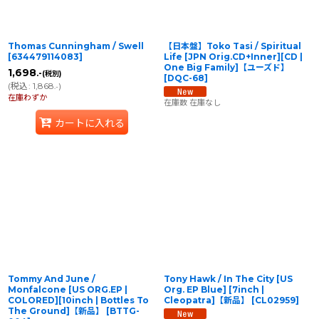
Thomas Cunningham / Swell
【日本盤】Toko Tasi / Spiritual
[
634479114083
]
Life [JPN Orig.CD+Inner][CD |
One Big Family]【ユーズド】
1,698
.-
(税別)
[
DQC-68
]
(
税込
:
1,868
)
.-
在庫わずか
在庫数 在庫なし
カートに入れる
Tommy And June /
Tony Hawk / In The City [US
Monfalcone [US ORG.EP |
Org. EP Blue] [7inch |
COLORED][10inch | Bottles To
Cleopatra]【新品】
[
CL02959
]
The Ground]【新品】
[
BTTG-