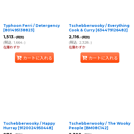
Typhoon Ferri / Detergency
Tschebberwooky / Everything
[
801495138823
]
Cook & Curry
[
634479126482
]
1,513
2,116
.-
.-
(税別)
(税別)
(
税込
:
1,664
)
(
税込
:
2,328
)
.-
.-
在庫わずか
在庫わずか
カートに入れる
カートに入れる
Tschebberwooky / Happy
Tschebberwooky / The Wooky
Hurray
[
9120024950448
]
People
[
BM08C142
]