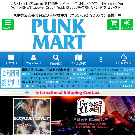
US Melodic/Skacore専門通販サイト "PUNKMART" 「Melodic~Pop
Punk~Ska/Skacore~Crack Rock Steady等の周辺バンドをセレクト」
東京都公安委員会公認古物商免許（第307792119003号）髙橋伸幸
メニュー
カート
ログイン
カテゴリ
マイページ
商品検索
ご利用案内
SALE ITEM