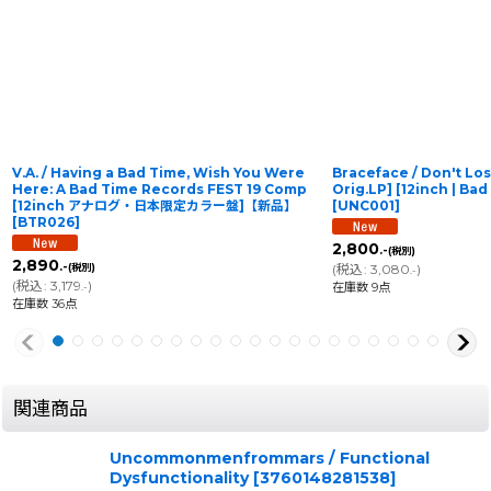
V.A. / Having a Bad Time, Wish You Were
Braceface / Don't Lo
Here: A Bad Time Records FEST 19 Comp
Orig.LP] [12inch | B
[12inch アナログ・日本限定カラー盤]【新品】
[
UNC001
]
[
BTR026
]
2,800
.-
(税別)
2,890
.-
(税別)
(
税込
:
3,080
)
.-
(
税込
:
3,179
)
在庫数 9点
.-
在庫数 36点
関連商品
Uncommonmenfrommars / Functional
Dysfunctionality
[
3760148281538
]