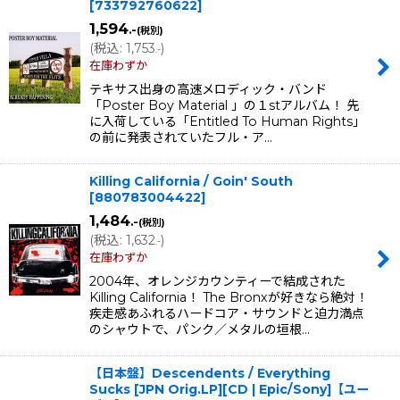
[
733792760622
]
1,594
.-
(税別)
(
税込
:
1,753
)
.-
在庫わずか
テキサス出身の高速メロディック・バンド
「Poster Boy Material 」の１stアルバム！ 先
に入荷している「Entitled To Human Rights」
の前に発表されていたフル・ア…
Killing California / Goin' South
[
880783004422
]
1,484
.-
(税別)
(
税込
:
1,632
)
.-
在庫わずか
2004年、オレンジカウンティーで結成された
Killing California！ The Bronxが好きなら絶対！
疾走感あふれるハードコア・サウンドと迫力満点
のシャウトで、パンク／メタルの垣根…
【日本盤】Descendents / Everything
Sucks [JPN Orig.LP][CD | Epic/Sony]【ユー