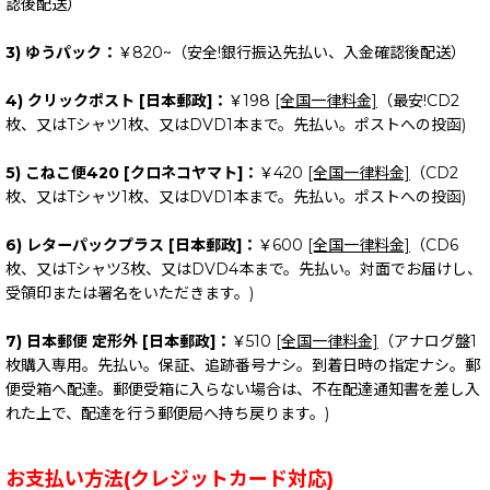
認後配送）
3) ゆうパック：
￥820~（安全!銀行振込先払い、入金確認後配送）
4) クリックポスト [日本郵政]：
￥198
[全国一律料金]
（最安!CD2
枚、又はTシャツ1枚、又はDVD1本まで。先払い。ポストへの投函)
5) こねこ便420 [クロネコヤマト]：
￥420
[全国一律料金]
（CD2
枚、又はTシャツ1枚、又はDVD1本まで。先払い。ポストへの投函)
6) レターパックプラス [日本郵政]：
￥600
[全国一律料金]
（CD6
枚、又はTシャツ3枚、又はDVD4本まで。先払い。対面でお届けし、
受領印または署名をいただきます。)
7) 日本郵便 定形外 [日本郵政]：
￥510
[全国一律料金]
（アナログ盤1
枚購入専用。先払い。保証、追跡番号ナシ。到着日時の指定ナシ。郵
便受箱へ配達。郵便受箱に入らない場合は、不在配達通知書を差し入
れた上で、配達を行う郵便局へ持ち戻ります。)
お支払い方法(クレジットカード対応)