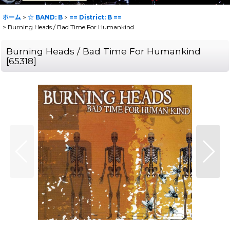
ホーム
>
☆ BAND: B
>
== District: B ==
>
Burning Heads / Bad Time For Humankind
Burning Heads / Bad Time For Humankind
[
65318
]