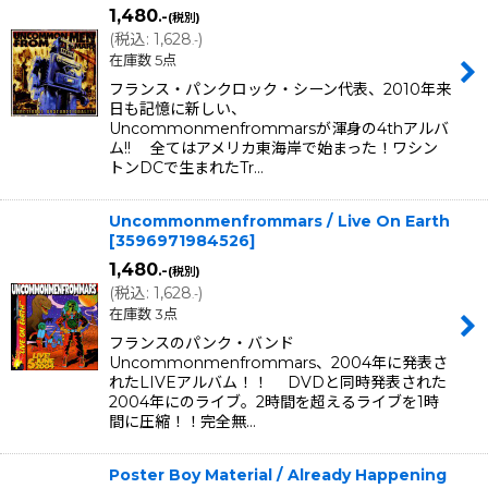
1,480
.-
(税別)
(
税込
:
1,628
)
.-
在庫数 5点
フランス・パンクロック・シーン代表、2010年来
日も記憶に新しい、
Uncommonmenfrommarsが渾身の4thアルバ
ム!! 全てはアメリカ東海岸で始まった！ワシン
トンDCで生まれたTr…
Uncommonmenfrommars / Live On Earth
[
3596971984526
]
1,480
.-
(税別)
(
税込
:
1,628
)
.-
在庫数 3点
フランスのパンク・バンド
Uncommonmenfrommars、2004年に発表さ
れたLIVEアルバム！！ DVDと同時発表された
2004年にのライブ。2時間を超えるライブを1時
間に圧縮！！完全無…
Poster Boy Material / Already Happening