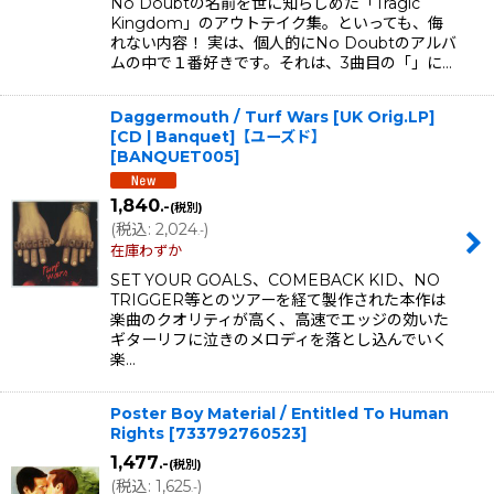
No Doubtの名前を世に知らしめた「Tragic
Kingdom」のアウトテイク集。といっても、侮
れない内容！ 実は、個人的にNo Doubtのアルバ
ムの中で１番好きです。それは、3曲目の「」に…
Daggermouth / Turf Wars [UK Orig.LP]
[CD | Banquet]【ユーズド】
[
BANQUET005
]
1,840
.-
(税別)
(
税込
:
2,024
)
.-
在庫わずか
SET YOUR GOALS、COMEBACK KID、NO
TRIGGER等とのツアーを経て製作された本作は
楽曲のクオリティが高く、高速でエッジの効いた
ギターリフに泣きのメロディを落とし込んでいく
楽…
Poster Boy Material / Entitled To Human
Rights
[
733792760523
]
1,477
.-
(税別)
(
税込
:
1,625
)
.-