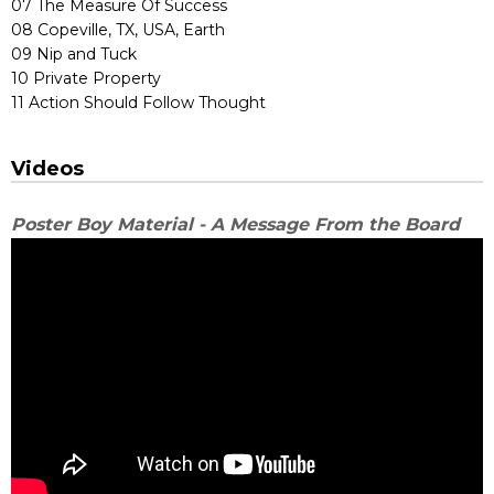
07 The Measure Of Success
08 Copeville, TX, USA, Earth
09 Nip and Tuck
10 Private Property
11 Action Should Follow Thought
Videos
Poster Boy Material - A Message From the Board