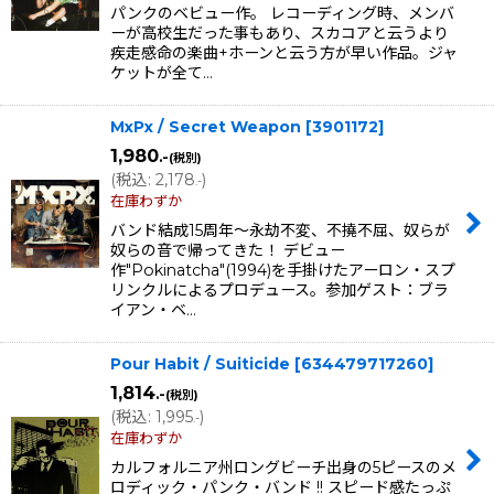
パンクのベビュー作。 レコーディング時、メンバ
ーが高校生だった事もあり、スカコアと云うより
疾走感命の楽曲+ホーンと云う方が早い作品。ジャ
ケットが全て…
MxPx / Secret Weapon
[
3901172
]
1,980
.-
(税別)
(
税込
:
2,178
)
.-
在庫わずか
バンド結成15周年〜永劫不変、不撓不屈、奴らが
奴らの音で帰ってきた！ デビュー
作"Pokinatcha"(1994)を手掛けたアーロン・スプ
リンクルによるプロデュース。参加ゲスト：ブラ
イアン・ベ…
Pour Habit / Suiticide
[
634479717260
]
1,814
.-
(税別)
(
税込
:
1,995
)
.-
在庫わずか
カルフォルニア州ロングビーチ出身の5ピースのメ
ロディック・パンク・バンド !! スピード感たっぷ