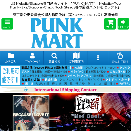
US Melodic/Skacore専門通販サイト "PUNKMART" 「Melodic~Pop
Punk~Ska/Skacore~Crack Rock Steady等の周辺バンドをセレクト」
東京都公安委員会公認古物商免許（第307792119003号）髙橋伸幸
メニュー
カート
ログイン
カテゴリ
マイページ
商品検索
ご利用案内
SALE ITEM