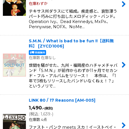
在庫わずか
テキサス州ダラスにて結成。疾走感と、哀愁漂う
パート巧みに打ち出したメロディック・バンド。
Operation Ivy、Dead Kennedys, MxPx、
Pennywise, NOFX、NoMe…
S.M.N. / What is bad to be fun !!【送料無
料】
[
ZYCD1006
]
在庫数 在庫なし
世間を騒がせた、九州・福岡産のハチャメチャバ
ンド「S.M.N.」が前作からわずか11ヶ月でセカン
ド・フル・アルバムをリリース！ 本作は、「1
年で3枚もリリースしたバンドいなくねぇ！？」
というノリで…
LINK 80 / 17 Reasons
[
AM-005
]
1,490
.-
(税別)
(
税込
:
1,639
)
.-
在庫数 4点
ファスト・パンク meets スカ！イーストベイ・