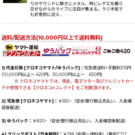
りのサウンドに解きにメタル、時にレゲエを織り
交ぜながらのライブに注目が集まる。ラジオ局で
も好意的に迎え…
送料/配送方法(10,000円以上で送料無料)
1) 代金引換 [クロネコヤマト/ゆうパック]：
宅急便送料+手数料315円
(10,000円以上～ 420円、30,000円以上～ 630円)
※
クロネコヤマトでは、現金、電子マネー及びクレジットカー
ドが使用できる【クロネコeコレクト】をご利用頂けます。
2) 宅急便 [クロネコヤマト]：
￥550~（安全!銀行振込先払い、入金確
認後配送）
3) ゆうパック：
￥820~（安全!銀行振込先払い、入金確認後配送）
4) クリックポスト [日本郵政]：
￥198
[全国一律料金]
（最安!CD2