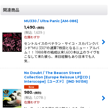
関連商品
MU330 / Ultra Panic
[
AM-086
]
1,490
.-
(税別)
(
税込
:
1,639
)
.-
在庫わずか
セントルイスのベテラン・サイコ・スカパンクバ
ンド"MU 330"の通算7枚目となるニュー・アルバ
ム！！ 1988年の結成以来1,600本以上のライヴを
こなして来た彼ら、来日経験もあり日本でも人
気…
No Doubt / The Beacon Street
Collection [Europe Reissue LP][CD |
Interscope]【ユーズド】
[
IND 90156
]
980
.-
(税別)
(
税込
:
1,078
)
.-
在庫わずか